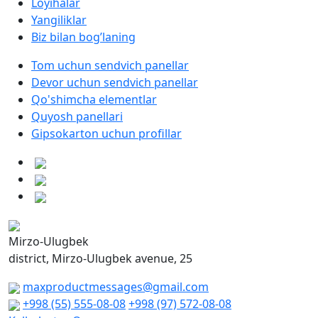
Loyihalar
Yangiliklar
Biz bilan bog’laning
Tom uchun sendvich panellar
Devor uchun sendvich panellar
Qo'shimcha elementlar
Quyosh panellari
Gipsokarton uchun profillar
Mirzo-Ulugbek
district, Mirzo-Ulugbek avenue, 25
maxproductmessages@gmail.com
+998 (55) 555-08-08
+998 (97) 572-08-08