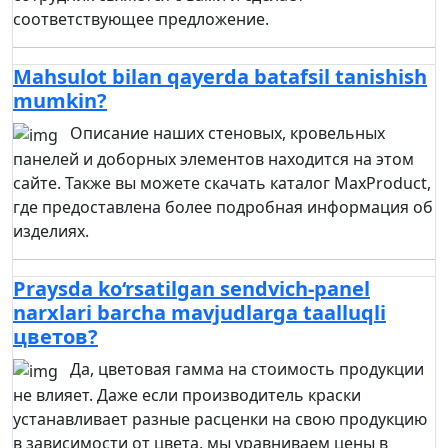
соответствующее предложение.
Mahsulot bilan qayerda batafsil tanishish
mumkin?
Описание наших стеновых, кровельных
панелей и доборных элементов находится на этом
сайте. Также вы можете скачать каталог MaxProduct,
где предоставлена более подробная информация об
изделиях.
Praysda ko‘rsatilgan sendvich-panel
narxlari barcha mavjudlarga taalluqli
цветов?
Да, цветовая гамма на стоимость продукции
не влияет. Даже если производитель краски
устанавливает разные расценки на свою продукцию
в зависимости от цвета, мы уравниваем цены в