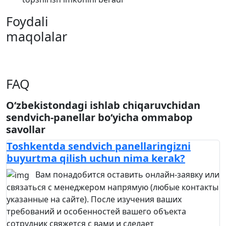
Foydali
maqolalar
FAQ
O‘zbekistondagi ishlab chiqaruvchidan
sendvich-panellar bo‘yicha ommabop
savollar
Toshkentda sendvich panellaringizni
buyurtma qilish uchun nima kerak?
Вам понадобится оставить онлайн-заявку или
связаться с менеджером напрямую (любые контакты
указанные на сайте). После изучения ваших
требований и особенностей вашего объекта
сотрудник свяжется с вами и сделает