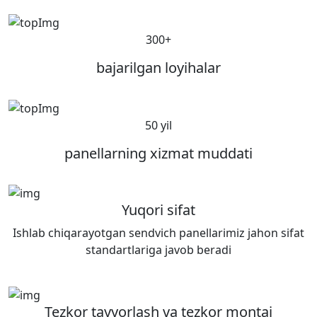
300+
bajarilgan loyihalar
50 yil
panellarning xizmat muddati
Yuqori sifat
Ishlab chiqarayotgan sendvich panellarimiz jahon sifat
standartlariga javob beradi
Tezkor tayyorlash va tezkor montaj