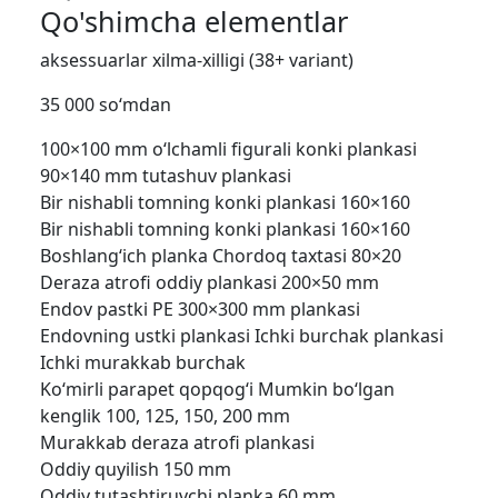
Qo'shimcha elementlar
aksessuarlar xilma-xilligi (38+ variant)
35 000 so‘mdan
100×100 mm o‘lchamli figurali konki plankasi
90×140 mm tutashuv plankasi
Bir nishabli tomning konki plankasi 160×160
Bir nishabli tomning konki plankasi 160×160
Boshlang‘ich planka
Chordoq taxtasi 80×20
Deraza atrofi oddiy plankasi 200×50 mm
Endov pastki PE 300×300 mm plankasi
Endovning ustki plankasi
Ichki burchak plankasi
Ichki murakkab burchak
Ko‘mirli parapet qopqog‘i Mumkin bo‘lgan
kenglik 100, 125, 150, 200 mm
Murakkab deraza atrofi plankasi
Oddiy quyilish 150 mm
Oddiy tutashtiruvchi planka 60 mm