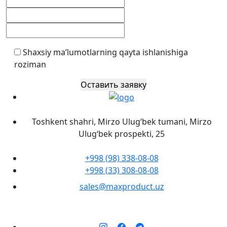
Shaxsiy ma’lumotlarning qayta ishlanishiga
roziman
Оставить заявку
Toshkent shahri, Mirzo Ulug‘bek tumani, Mirzo
Ulug‘bek prospekti, 25
+998 (98) 338-08-08
+998 (33) 308-08-08
sales@maxproduct.uz