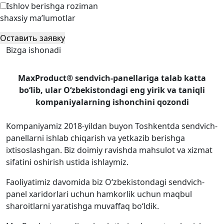
Ishlov berishga roziman
shaxsiy ma’lumotlar
Оставить заявку
Bizga ishonadi
MaxProduct® sendvich-panellariga talab katta
bo‘lib, ular O‘zbekistondagi eng yirik va taniqli
kompaniyalarning ishonchini qozondi
Kompaniyamiz 2018-yildan buyon Toshkentda sendvich-
panellarni ishlab chiqarish va yetkazib berishga
ixtisoslashgan. Biz doimiy ravishda mahsulot va xizmat
sifatini oshirish ustida ishlaymiz.
Faoliyatimiz davomida biz O‘zbekistondagi sendvich-
panel xaridorlari uchun hamkorlik uchun maqbul
sharoitlarni yaratishga muvaffaq bo‘ldik.