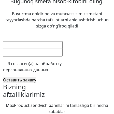
Bugunoq smeta hisob-kitobini oling!
Buyurtma qoldiring va mutaxassisimiz smetani
tayyorlashda barcha tafsilotlarni aniqlashtirish uchun
sizga qo‘ng‘iroq qiladi
Я согласен(а) на обработку
персональных данных
Оставить заявку
Bizning
afzalliklarimiz
MaxProduct sendvich panellarini tanlashga bir necha
sabablar