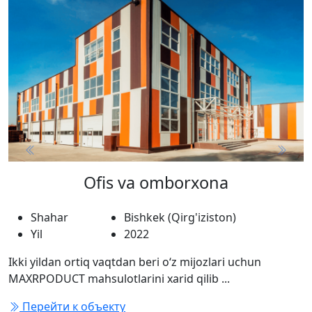
Previous
Next
Ofis va omborxona
Shahar
Bishkek (Qirg'iziston)
Yil
2022
Ikki yildan ortiq vaqtdan beri o‘z mijozlari uchun
MAXRPODUCT mahsulotlarini xarid qilib ...
Перейти к объекту