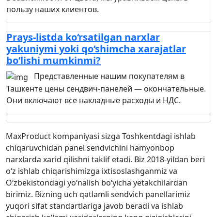
пользу наших клиентов.
Prays-listda ko‘rsatilgan narxlar
yakuniymi yoki qo‘shimcha xarajatlar
bo‘lishi mumkinmi?
Представленные нашим покупателям в
Ташкенте цены сендвич-панелей — окончательные.
Они включают все накладные расходы и НДС.
MaxProduct kompaniyasi sizga Toshkentdagi ishlab
chiqaruvchidan panel sendvichini hamyonbop
narxlarda xarid qilishni taklif etadi. Biz 2018-yildan beri
o‘z ishlab chiqarishimizga ixtisoslashganmiz va
O‘zbekistondagi yo‘nalish bo‘yicha yetakchilardan
birimiz. Bizning uch qatlamli sendvich panellarimiz
yuqori sifat standartlariga javob beradi va ishlab