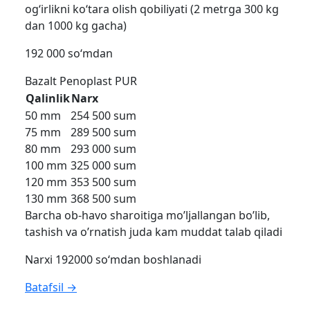
og‘irlikni ko‘tara olish qobiliyati (2 metrga 300 kg
dan 1000 kg gacha)
192 000 so‘mdan
Bazalt
Penoplast
PUR
Qalinlik
Narx
50 mm
254 500 sum
75 mm
289 500 sum
80 mm
293 000 sum
100 mm
325 000 sum
120 mm
353 500 sum
130 mm
368 500 sum
Barcha ob-havo sharoitiga mo’ljallangan bo’lib,
tashish va o’rnatish juda kam muddat talab qiladi
Narxi 192000 so‘mdan boshlanadi
Batafsil →