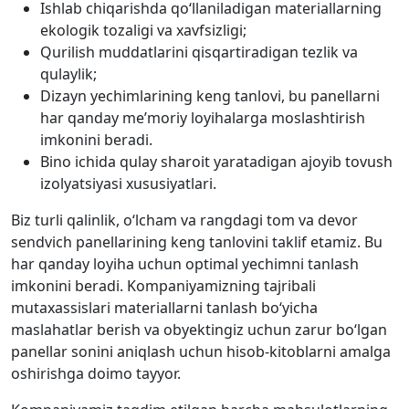
Ishlab chiqarishda qo‘llaniladigan materiallarning
ekologik tozaligi va xavfsizligi;
Qurilish muddatlarini qisqartiradigan tezlik va
qulaylik;
Dizayn yechimlarining keng tanlovi, bu panellarni
har qanday me’moriy loyihalarga moslashtirish
imkonini beradi.
Bino ichida qulay sharoit yaratadigan ajoyib tovush
izolyatsiyasi xususiyatlari.
Biz turli qalinlik, o‘lcham va rangdagi tom va devor
sendvich panellarining keng tanlovini taklif etamiz. Bu
har qanday loyiha uchun optimal yechimni tanlash
imkonini beradi. Kompaniyamizning tajribali
mutaxassislari materiallarni tanlash bo‘yicha
maslahatlar berish va obyektingiz uchun zarur bo‘lgan
panellar sonini aniqlash uchun hisob-kitoblarni amalga
oshirishga doimo tayyor.