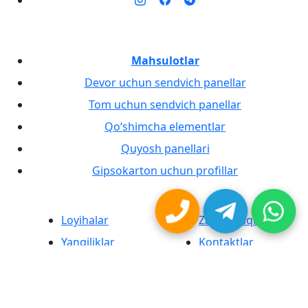
Mahsulotlar
Devor uchun sendvich panellar
Tom uchun sendvich panellar
Qo‘shimcha elementlar
Quyosh panellari
Gipsokarton uchun profillar
Loyihalar
Zavod haqida
Yangiliklar
Kontaktlar
MaxProduct® brendli sendvich panellar