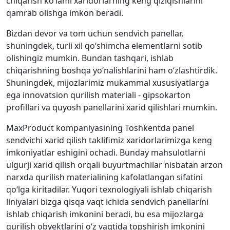
chiqarish ko‘lami xaridorlarning keng qiziqishlarini
qamrab olishga imkon beradi.
Bizdan devor va tom uchun sendvich panellar,
shuningdek, turli xil qo‘shimcha elementlarni sotib
olishingiz mumkin. Bundan tashqari, ishlab
chiqarishning boshqa yo‘nalishlarini ham o‘zlashtirdik.
Shuningdek, mijozlarimiz mukammal xususiyatlarga
ega innovatsion qurilish materiali - gipsokarton
profillari va quyosh panellarini xarid qilishlari mumkin.
MaxProduct kompaniyasining Toshkentda panel
sendvichi xarid qilish taklifimiz xaridorlarimizga keng
imkoniyatlar eshigini ochadi. Bunday mahsulotlarni
ulgurji xarid qilish orqali buyurtmachilar nisbatan arzon
narxda qurilish materialining kafolatlangan sifatini
qo‘lga kiritadilar. Yuqori texnologiyali ishlab chiqarish
liniyalari bizga qisqa vaqt ichida sendvich panellarini
ishlab chiqarish imkonini beradi, bu esa mijozlarga
qurilish obyektlarini o‘z vaqtida topshirish imkonini