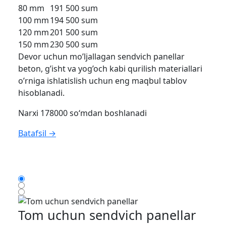
80 mm
191 500 sum
100 mm
194 500 sum
120 mm
201 500 sum
150 mm
230 500 sum
Devor uchun mo’ljallagan sendvich panellar
beton, g’isht va yog’och kabi qurilish materiallari
o’rniga ishlatislish uchun eng maqbul tablov
hisoblanadi.
Narxi 178000 so‘mdan boshlanadi
Batafsil →
Tom uchun sendvich panellar