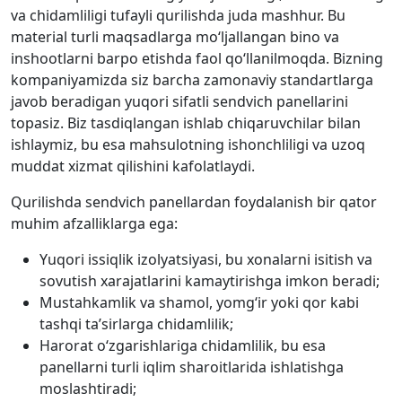
va chidamliligi tufayli qurilishda juda mashhur. Bu
material turli maqsadlarga mo‘ljallangan bino va
inshootlarni barpo etishda faol qo‘llanilmoqda. Bizning
kompaniyamizda siz barcha zamonaviy standartlarga
javob beradigan yuqori sifatli sendvich panellarini
topasiz. Biz tasdiqlangan ishlab chiqaruvchilar bilan
ishlaymiz, bu esa mahsulotning ishonchliligi va uzoq
muddat xizmat qilishini kafolatlaydi.
Qurilishda sendvich panellardan foydalanish bir qator
muhim afzalliklarga ega:
Yuqori issiqlik izolyatsiyasi, bu xonalarni isitish va
sovutish xarajatlarini kamaytirishga imkon beradi;
Mustahkamlik va shamol, yomg‘ir yoki qor kabi
tashqi ta’sirlarga chidamlilik;
Harorat o‘zgarishlariga chidamlilik, bu esa
panellarni turli iqlim sharoitlarida ishlatishga
moslashtiradi;