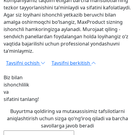
Kompaniyamiz taqdim etilgan barcha mahsulotlarning
tezkor tayyorlanishini ta’minlaydi va sifatini kafolatlaydi.
Agar siz loyihani ishonchli yetkazib beruvchi bilan
amalga oshirmoqchi bo‘lsangiz, MaxProduct sizning
ishonchli hamkoringizga aylanadi. Murojaat qiling -
sendvich panellardan foydalangan holda loyihangiz o‘z
vaqtida bajarilishi uchun professional yondashuvni
ta’minlaymiz.
Tavsifni ochish
Tavsifni berkitish
Biz bilan
ishonchlilik
va
sifatini tanlang!
Buyurtma qoldiring va mutaxassisimiz tafsilotlarni
aniqlashtirish uchun sizga qo‘ng‘iroq qiladi va barcha
savollarga javob beradi