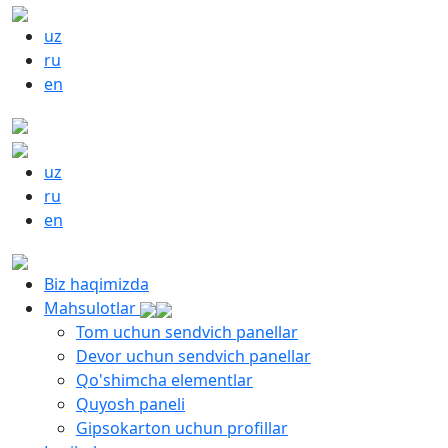
uz
ru
en
uz
ru
en
Biz haqimizda
Mahsulotlar
Tom uchun sendvich panellar
Devor uchun sendvich panellar
Qo'shimcha elementlar
Quyosh paneli
Gipsokarton uchun profillar