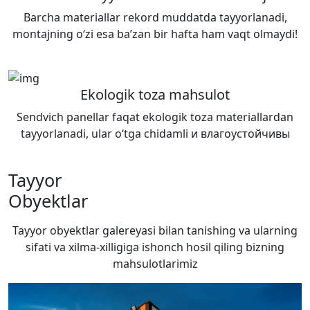
Barcha materiallar rekord muddatda tayyorlanadi,
montajning o‘zi esa ba’zan bir hafta ham vaqt olmaydi!
Ekologik toza mahsulot
Sendvich panellar faqat ekologik toza materiallardan
tayyorlanadi, ular o‘tga chidamli и влагоустойчивы
Tayyor
Obyektlar
Tayyor obyektlar galereyasi bilan tanishing va ularning
sifati va xilma-xilligiga ishonch hosil qiling
bizning
mahsulotlarimiz