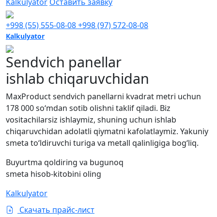
Kalkulyator
Оставить заявку
+998 (55) 555-08-08
+998 (97) 572-08-08
Kalkulyator
Sendvich panellar
ishlab chiqaruvchidan
MaxProduct sendvich panellarni kvadrat metri uchun
178 000 so‘mdan sotib olishni taklif qiladi. Biz
vositachilarsiz ishlaymiz, shuning uchun ishlab
chiqaruvchidan adolatli qiymatni kafolatlaymiz. Yakuniy
smeta to‘ldiruvchi turiga va metall qalinligiga bog‘liq.
Buyurtma qoldiring va bugunoq
smeta hisob-kitobini oling
Kalkulyator
Скачать прайс-лист