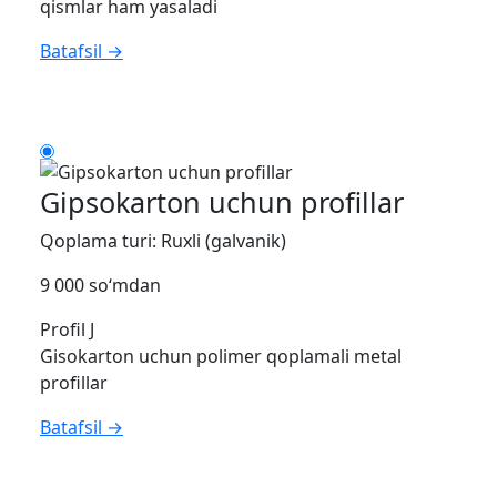
qismlar ham yasaladi
Batafsil →
Gipsokarton uchun profillar
Qoplama turi: Ruxli (galvanik)
9 000 so‘mdan
Profil J
Gisokarton uchun polimer qoplamali metal
profillar
Batafsil →