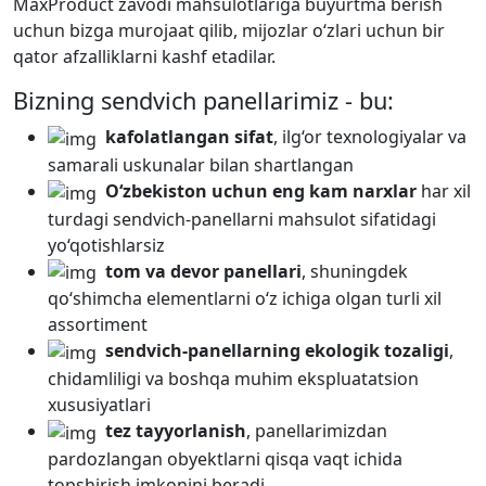
MaxProduct zavodi mahsulotlariga buyurtma berish
uchun bizga murojaat qilib, mijozlar o‘zlari uchun bir
qator afzalliklarni kashf etadilar.
Bizning sendvich panellarimiz - bu:
kafolatlangan sifat
, ilg‘or texnologiyalar va
samarali uskunalar bilan shartlangan
O‘zbekiston uchun eng kam narxlar
har xil
turdagi sendvich-panellarni mahsulot sifatidagi
yo‘qotishlarsiz
tom va devor panellari
, shuningdek
qo‘shimcha elementlarni o‘z ichiga olgan turli xil
assortiment
sendvich-panellarning ekologik tozaligi
,
chidamliligi va boshqa muhim ekspluatatsion
xususiyatlari
tez tayyorlanish
, panellarimizdan
pardozlangan obyektlarni qisqa vaqt ichida
topshirish imkonini beradi