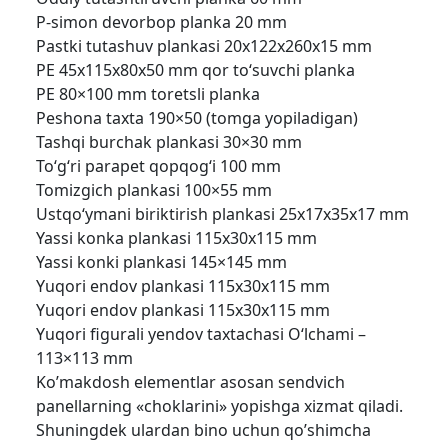
P-simon devorbop planka 20 mm
Pastki tutashuv plankasi 20x122x260x15 mm
PE 45x115x80x50 mm qor to‘suvchi planka
PE 80×100 mm toretsli planka
Peshona taxta 190×50 (tomga yopiladigan)
Tashqi burchak plankasi 30×30 mm
To‘g‘ri parapet qopqog‘i 100 mm
Tomizgich plankasi 100×55 mm
Ustqo‘ymani biriktirish plankasi 25x17x35x17 mm
Yassi konka plankasi 115x30x115 mm
Yassi konki plankasi 145×145 mm
Yuqori endov plankasi 115x30x115 mm
Yuqori endov plankasi 115x30x115 mm
Yuqori figurali yendov taxtachasi O‘lchami –
113×113 mm
Ko’makdosh elementlar asosan sendvich
panellarning «choklarini» yopishga xizmat qiladi.
Shuningdek ulardan bino uchun qo’shimcha