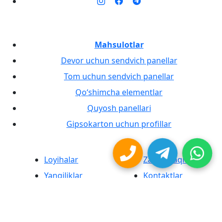
Mahsulotlar
Devor uchun sendvich panellar
Tom uchun sendvich panellar
Qo‘shimcha elementlar
Quyosh panellari
Gipsokarton uchun profillar
Loyihalar
Zavod haqida
Yangiliklar
Kontaktlar
MaxProduct® brendli sendvich panellar