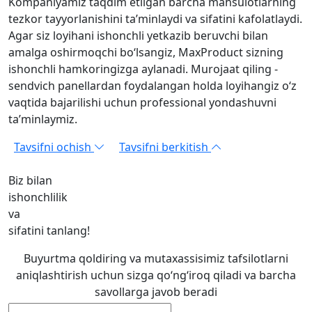
Kompaniyamiz taqdim etilgan barcha mahsulotlarning
tezkor tayyorlanishini ta’minlaydi va sifatini kafolatlaydi.
Agar siz loyihani ishonchli yetkazib beruvchi bilan
amalga oshirmoqchi bo‘lsangiz, MaxProduct sizning
ishonchli hamkoringizga aylanadi. Murojaat qiling -
sendvich panellardan foydalangan holda loyihangiz o‘z
vaqtida bajarilishi uchun professional yondashuvni
ta’minlaymiz.
Tavsifni ochish
Tavsifni berkitish
Biz bilan
ishonchlilik
va
sifatini tanlang!
Buyurtma qoldiring va mutaxassisimiz tafsilotlarni
aniqlashtirish uchun sizga qo‘ng‘iroq qiladi va barcha
savollarga javob beradi