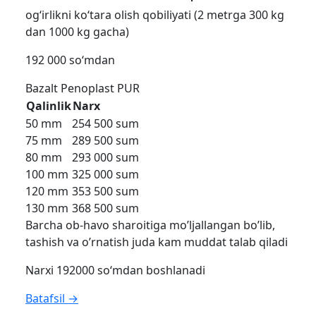
og‘irlikni ko‘tara olish qobiliyati (2 metrga 300 kg
dan 1000 kg gacha)
192 000 so‘mdan
Bazalt
Penoplast
PUR
Qalinlik
Narx
50 mm
254 500 sum
75 mm
289 500 sum
80 mm
293 000 sum
100 mm
325 000 sum
120 mm
353 500 sum
130 mm
368 500 sum
Barcha ob-havo sharoitiga mo’ljallangan bo’lib,
tashish va o’rnatish juda kam muddat talab qiladi
Narxi 192000 so‘mdan boshlanadi
Batafsil →