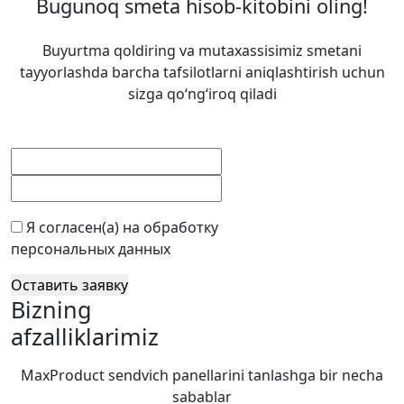
Bugunoq smeta hisob-kitobini oling!
Buyurtma qoldiring va mutaxassisimiz smetani
tayyorlashda barcha tafsilotlarni aniqlashtirish uchun
sizga qo‘ng‘iroq qiladi
Я согласен(а) на обработку
персональных данных
Оставить заявку
Bizning
afzalliklarimiz
MaxProduct sendvich panellarini tanlashga bir necha
sabablar