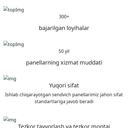
300+
bajarilgan loyihalar
50 yil
panellarning xizmat muddati
Yuqori sifat
Ishlab chiqarayotgan sendvich panellarimiz jahon sifat
standartlariga javob beradi
Tezkor tayyorlash va tezkor montaj