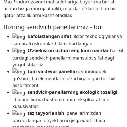
MaxProduct zavodi mahsulotlariga buyurtma berish
uchun bizga murojaat qilib, mijozlar o‘zlari uchun bir
qator afzalliklarni kashf etadilar.
Bizning sendvich panellarimiz - bu:
kafolatlangan sifat
, ilg‘or texnologiyalar va
samarali uskunalar bilan shartlangan
O‘zbekiston uchun eng kam narxlar
har xil
turdagi sendvich-panellarni mahsulot sifatidagi
yo‘qotishlarsiz
tom va devor panellari
, shuningdek
qo‘shimcha elementlarni o‘z ichiga olgan turli xil
assortiment
sendvich-panellarning ekologik tozaligi
,
chidamliligi va boshqa muhim ekspluatatsion
xususiyatlari
tez tayyorlanish
, panellarimizdan
pardozlangan obyektlarni qisqa vaqt ichida