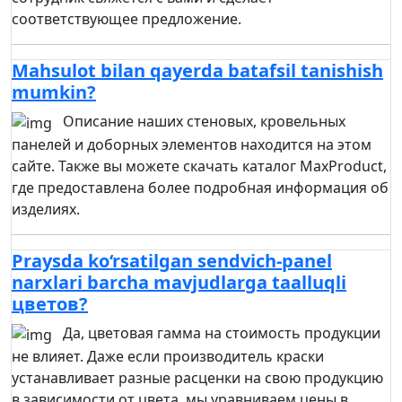
соответствующее предложение.
Mahsulot bilan qayerda batafsil tanishish
mumkin?
Описание наших стеновых, кровельных
панелей и доборных элементов находится на этом
сайте. Также вы можете скачать каталог MaxProduct,
где предоставлена более подробная информация об
изделиях.
Praysda ko‘rsatilgan sendvich-panel
narxlari barcha mavjudlarga taalluqli
цветов?
Да, цветовая гамма на стоимость продукции
не влияет. Даже если производитель краски
устанавливает разные расценки на свою продукцию
в зависимости от цвета, мы уравниваем цены в