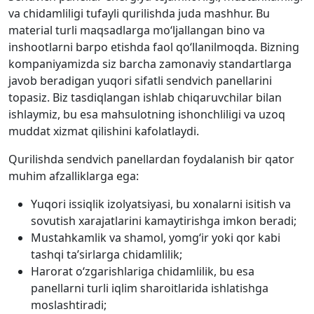
va chidamliligi tufayli qurilishda juda mashhur. Bu
material turli maqsadlarga mo‘ljallangan bino va
inshootlarni barpo etishda faol qo‘llanilmoqda. Bizning
kompaniyamizda siz barcha zamonaviy standartlarga
javob beradigan yuqori sifatli sendvich panellarini
topasiz. Biz tasdiqlangan ishlab chiqaruvchilar bilan
ishlaymiz, bu esa mahsulotning ishonchliligi va uzoq
muddat xizmat qilishini kafolatlaydi.
Qurilishda sendvich panellardan foydalanish bir qator
muhim afzalliklarga ega:
Yuqori issiqlik izolyatsiyasi, bu xonalarni isitish va
sovutish xarajatlarini kamaytirishga imkon beradi;
Mustahkamlik va shamol, yomg‘ir yoki qor kabi
tashqi ta’sirlarga chidamlilik;
Harorat o‘zgarishlariga chidamlilik, bu esa
panellarni turli iqlim sharoitlarida ishlatishga
moslashtiradi;