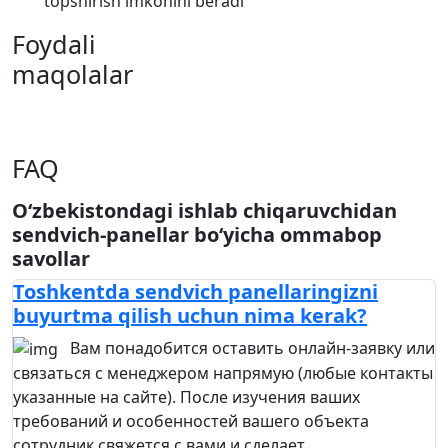
topshirish imkonini beradi
Foydali
maqolalar
FAQ
O‘zbekistondagi ishlab chiqaruvchidan
sendvich-panellar bo‘yicha ommabop
savollar
Toshkentda sendvich panellaringizni
buyurtma qilish uchun nima kerak?
Вам понадобится оставить онлайн-заявку или
связаться с менеджером напрямую (любые контакты
указанные на сайте). После изучения ваших
требований и особенностей вашего объекта
сотрудник свяжется с вами и сделает