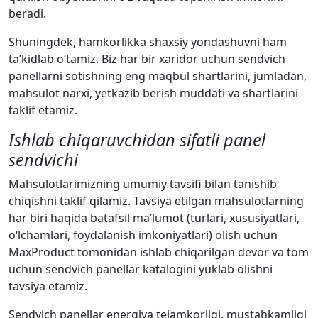
beradi.
Shuningdek, hamkorlikka shaxsiy yondashuvni ham
ta’kidlab o‘tamiz. Biz har bir xaridor uchun sendvich
panellarni sotishning eng maqbul shartlarini, jumladan,
mahsulot narxi, yetkazib berish muddati va shartlarini
taklif etamiz.
Ishlab chiqaruvchidan sifatli panel
sendvichi
Mahsulotlarimizning umumiy tavsifi bilan tanishib
chiqishni taklif qilamiz. Tavsiya etilgan mahsulotlarning
har biri haqida batafsil ma’lumot (turlari, xususiyatlari,
o‘lchamlari, foydalanish imkoniyatlari) olish uchun
MaxProduct tomonidan ishlab chiqarilgan devor va tom
uchun sendvich panellar katalogini yuklab olishni
tavsiya etamiz.
Sendvich panellar energiya tejamkorligi, mustahkamligi