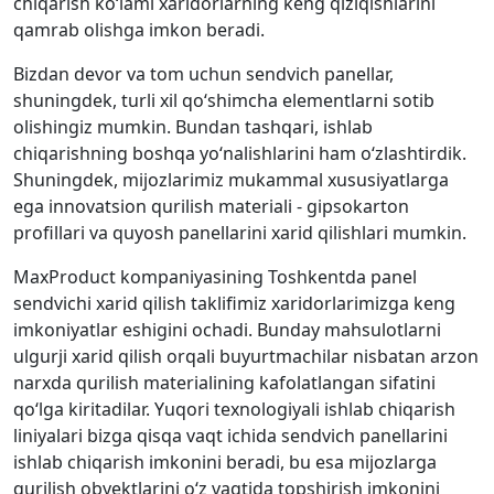
chiqarish ko‘lami xaridorlarning keng qiziqishlarini
qamrab olishga imkon beradi.
Bizdan devor va tom uchun sendvich panellar,
shuningdek, turli xil qo‘shimcha elementlarni sotib
olishingiz mumkin. Bundan tashqari, ishlab
chiqarishning boshqa yo‘nalishlarini ham o‘zlashtirdik.
Shuningdek, mijozlarimiz mukammal xususiyatlarga
ega innovatsion qurilish materiali - gipsokarton
profillari va quyosh panellarini xarid qilishlari mumkin.
MaxProduct kompaniyasining Toshkentda panel
sendvichi xarid qilish taklifimiz xaridorlarimizga keng
imkoniyatlar eshigini ochadi. Bunday mahsulotlarni
ulgurji xarid qilish orqali buyurtmachilar nisbatan arzon
narxda qurilish materialining kafolatlangan sifatini
qo‘lga kiritadilar. Yuqori texnologiyali ishlab chiqarish
liniyalari bizga qisqa vaqt ichida sendvich panellarini
ishlab chiqarish imkonini beradi, bu esa mijozlarga
qurilish obyektlarini o‘z vaqtida topshirish imkonini