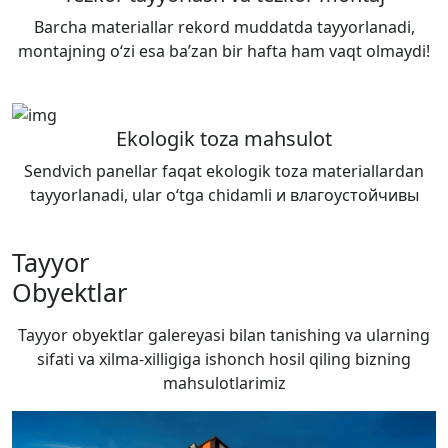
Barcha materiallar rekord muddatda tayyorlanadi,
montajning o‘zi esa ba’zan bir hafta ham vaqt olmaydi!
Ekologik toza mahsulot
Sendvich panellar faqat ekologik toza materiallardan
tayyorlanadi, ular o‘tga chidamli и влагоустойчивы
Tayyor
Obyektlar
Tayyor obyektlar galereyasi bilan tanishing va ularning
sifati va xilma-xilligiga ishonch hosil qiling
bizning
mahsulotlarimiz