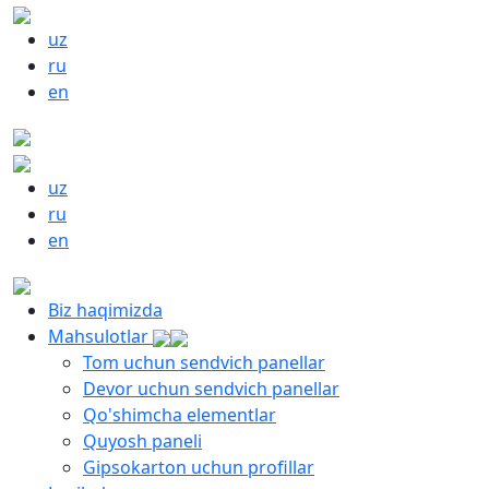
uz
ru
en
uz
ru
en
Biz haqimizda
Mahsulotlar
Tom uchun sendvich panellar
Devor uchun sendvich panellar
Qo'shimcha elementlar
Quyosh paneli
Gipsokarton uchun profillar