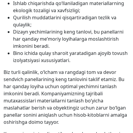
Ishlab chiqarishda qo‘llaniladigan materiallarning
ekologik tozaligi va xavfsizligi;
Qurilish muddatlarini qisqartiradigan tezlik va
qulaylik;
Dizayn yechimlarining keng tanlovi, bu panellarni
har qanday me’moriy loyihalarga moslashtirish
imkonini beradi.
Bino ichida qulay sharoit yaratadigan ajoyib tovush
izolyatsiyasi xususiyatlari.
Biz turli qalinlik, o‘lcham va rangdagi tom va devor
sendvich panellarining keng tanlovini taklif etamiz. Bu
har qanday loyiha uchun optimal yechimni tanlash
imkonini beradi. Kompaniyamizning tajribali
mutaxassislari materiallarni tanlash bo‘yicha
maslahatlar berish va obyektingiz uchun zarur bo‘lgan
panellar sonini aniqlash uchun hisob-kitoblarni amalga
oshirishga doimo tayyor.