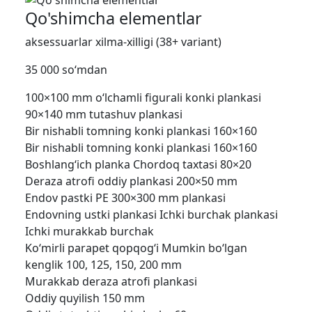
Qo'shimcha elementlar
aksessuarlar xilma-xilligi (38+ variant)
35 000 so‘mdan
100×100 mm o‘lchamli figurali konki plankasi
90×140 mm tutashuv plankasi
Bir nishabli tomning konki plankasi 160×160
Bir nishabli tomning konki plankasi 160×160
Boshlang‘ich planka
Chordoq taxtasi 80×20
Deraza atrofi oddiy plankasi 200×50 mm
Endov pastki PE 300×300 mm plankasi
Endovning ustki plankasi
Ichki burchak plankasi
Ichki murakkab burchak
Ko‘mirli parapet qopqog‘i Mumkin bo‘lgan
kenglik 100, 125, 150, 200 mm
Murakkab deraza atrofi plankasi
Oddiy quyilish 150 mm