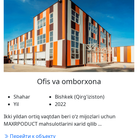
Previous
Next
Ofis va omborxona
Shahar
Bishkek (Qirg'iziston)
Yil
2022
Ikki yildan ortiq vaqtdan beri o‘z mijozlari uchun
MAXRPODUCT mahsulotlarini xarid qilib ...
Перейти к объекту