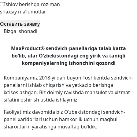
Ishlov berishga roziman
shaxsiy ma’lumotlar
Оставить заявку
Bizga ishonadi
MaxProduct® sendvich-panellariga talab katta
bo‘lib, ular O‘zbekistondagi eng yirik va taniqli
kompaniyalarning ishonchini qozondi
Kompaniyamiz 2018-yildan buyon Toshkentda sendvich-
panellarni ishlab chiqarish va yetkazib berishga
ixtisoslashgan. Biz doimiy ravishda mahsulot va xizmat
sifatini oshirish ustida ishlaymiz.
Faoliyatimiz davomida biz O‘zbekistondagi sendvich-
panel xaridorlari uchun hamkorlik uchun maqbul
sharoitlarni yaratishga muvaffaq bo‘ldik.