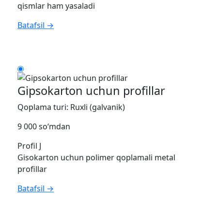
qismlar ham yasaladi
Batafsil →
Gipsokarton uchun profillar
Qoplama turi: Ruxli (galvanik)
9 000 so‘mdan
Profil J
Gisokarton uchun polimer qoplamali metal
profillar
Batafsil →