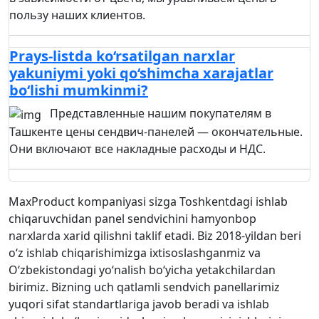
пользу наших клиентов.
Prays-listda ko‘rsatilgan narxlar
yakuniymi yoki qo‘shimcha xarajatlar
bo‘lishi mumkinmi?
Представленные нашим покупателям в
Ташкенте цены сендвич-панелей — окончательные.
Они включают все накладные расходы и НДС.
MaxProduct kompaniyasi sizga Toshkentdagi ishlab
chiqaruvchidan panel sendvichini hamyonbop
narxlarda xarid qilishni taklif etadi. Biz 2018-yildan beri
o‘z ishlab chiqarishimizga ixtisoslashganmiz va
O‘zbekistondagi yo‘nalish bo‘yicha yetakchilardan
birimiz. Bizning uch qatlamli sendvich panellarimiz
yuqori sifat standartlariga javob beradi va ishlab