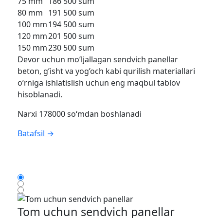
75 mm
186 500 sum
80 mm
191 500 sum
100 mm
194 500 sum
120 mm
201 500 sum
150 mm
230 500 sum
Devor uchun mo’ljallagan sendvich panellar
beton, g’isht va yog’och kabi qurilish materiallari
o’rniga ishlatislish uchun eng maqbul tablov
hisoblanadi.
Narxi 178000 so‘mdan boshlanadi
Batafsil →
Tom uchun sendvich panellar