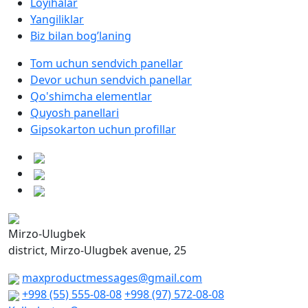
Loyihalar
Yangiliklar
Biz bilan bog’laning
Tom uchun sendvich panellar
Devor uchun sendvich panellar
Qo'shimcha elementlar
Quyosh panellari
Gipsokarton uchun profillar
Mirzo-Ulugbek
district, Mirzo-Ulugbek avenue, 25
maxproductmessages@gmail.com
+998 (55) 555-08-08
+998 (97) 572-08-08