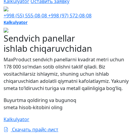
Kalkulyator
Оставить заявку
+998 (55) 555-08-08
+998 (97) 572-08-08
Kalkulyator
Sendvich panellar
ishlab chiqaruvchidan
MaxProduct sendvich panellarni kvadrat metri uchun
178 000 so‘mdan sotib olishni taklif qiladi. Biz
vositachilarsiz ishlaymiz, shuning uchun ishlab
chiqaruvchidan adolatli qiymatni kafolatlaymiz. Yakuniy
smeta to‘ldiruvchi turiga va metall qalinligiga bog‘liq.
Buyurtma qoldiring va bugunoq
smeta hisob-kitobini oling
Kalkulyator
Скачать прайс-лист