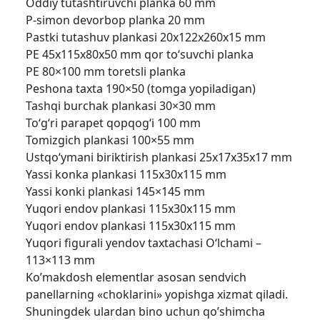
Oddiy tutashtiruvchi planka 60 mm
P-simon devorbop planka 20 mm
Pastki tutashuv plankasi 20x122x260x15 mm
PE 45x115x80x50 mm qor to‘suvchi planka
PE 80×100 mm toretsli planka
Peshona taxta 190×50 (tomga yopiladigan)
Tashqi burchak plankasi 30×30 mm
To‘g‘ri parapet qopqog‘i 100 mm
Tomizgich plankasi 100×55 mm
Ustqo‘ymani biriktirish plankasi 25x17x35x17 mm
Yassi konka plankasi 115x30x115 mm
Yassi konki plankasi 145×145 mm
Yuqori endov plankasi 115x30x115 mm
Yuqori endov plankasi 115x30x115 mm
Yuqori figurali yendov taxtachasi O‘lchami –
113×113 mm
Ko’makdosh elementlar asosan sendvich
panellarning «choklarini» yopishga xizmat qiladi.
Shuningdek ulardan bino uchun qo’shimcha