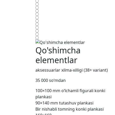
Qo'shimcha
elementlar
aksessuarlar xilma-xilligi (38+ variant)
35 000 so‘mdan
100×100 mm o‘lchamli figurali konki
plankasi
90×140 mm tutashuv plankasi
Bir nishabli tomning konki plankasi