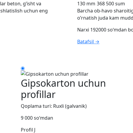
ar beton, g’isht va
130 mm
368 500 sum
 ishlatislish uchun eng
Barcha ob-havo sharoitiga
o’rnatish juda kam mudda
Narxi 192000 so‘mdan b
Batafsil →
Gipsokarton uchun
profillar
Qoplama turi: Ruxli (galvanik)
9 000 so‘mdan
Profil J