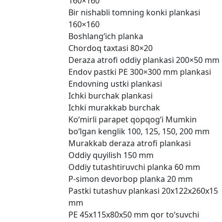
160×160
Bir nishabli tomning konki plankasi
160×160
Boshlang‘ich planka
Chordoq taxtasi 80×20
Deraza atrofi oddiy plankasi 200×50 mm
Endov pastki PE 300×300 mm plankasi
Endovning ustki plankasi
Ichki burchak plankasi
Ichki murakkab burchak
Ko‘mirli parapet qopqog‘i Mumkin
bo‘lgan kenglik 100, 125, 150, 200 mm
Murakkab deraza atrofi plankasi
Oddiy quyilish 150 mm
Oddiy tutashtiruvchi planka 60 mm
P-simon devorbop planka 20 mm
Pastki tutashuv plankasi 20x122x260x15
mm
PE 45x115x80x50 mm qor to‘suvchi