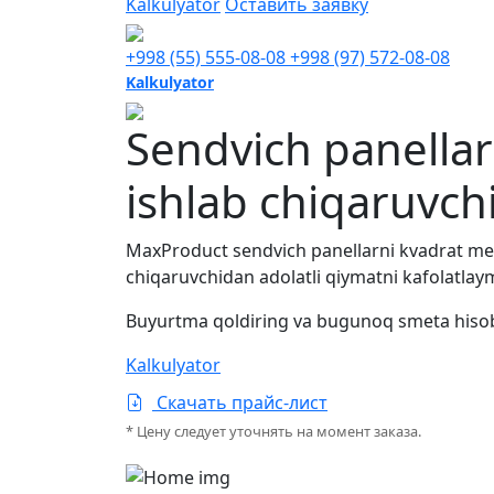
Kalkulyator
Оставить заявку
+998 (55) 555-08-08
+998 (97) 572-08-08
Kalkulyator
Sendvich panellar
ishlab chiqaruvch
MaxProduct sendvich panellarni kvadrat metri
chiqaruvchidan adolatli qiymatni kafolatlaymi
Buyurtma qoldiring va bugunoq
smeta hisob
Kalkulyator
Скачать прайс-лист
* Цену следует уточнять на момент заказа.