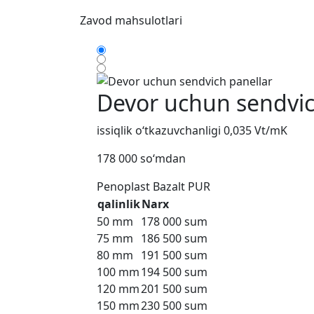
Zavod
mahsulotlari
Devor uchun sendvic
issiqlik o‘tkazuvchanligi 0,035 Vt/mK
178 000 so‘mdan
Penoplast
Bazalt
PUR
qalinlik
Narx
50 mm
178 000 sum
75 mm
186 500 sum
80 mm
191 500 sum
100 mm
194 500 sum
120 mm
201 500 sum
150 mm
230 500 sum