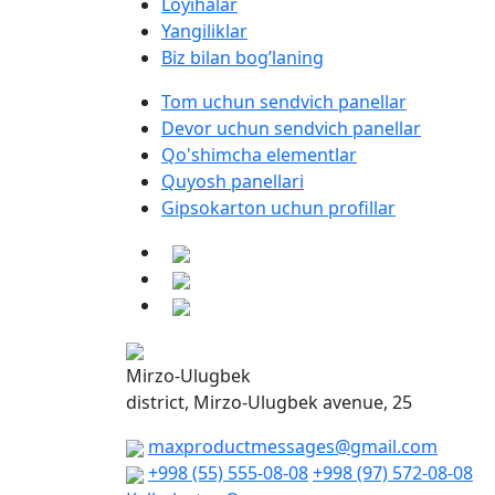
Loyihalar
Yangiliklar
Biz bilan bog’laning
Tom uchun sendvich panellar
Devor uchun sendvich panellar
Qo'shimcha elementlar
Quyosh panellari
Gipsokarton uchun profillar
Mirzo-Ulugbek
district, Mirzo-Ulugbek avenue, 25
maxproductmessages@gmail.com
+998 (55) 555-08-08
+998 (97) 572-08-08