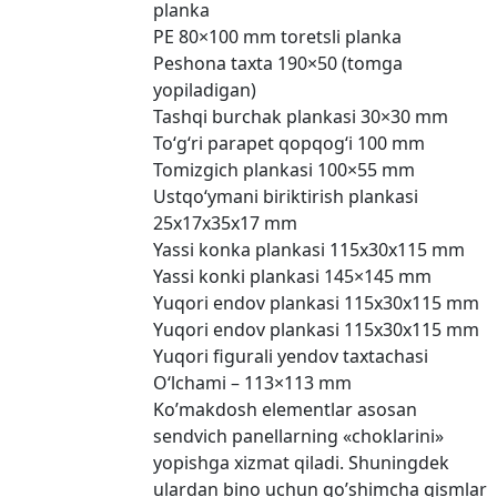
planka
PE 80×100 mm toretsli planka
Peshona taxta 190×50 (tomga
yopiladigan)
Tashqi burchak plankasi 30×30 mm
To‘g‘ri parapet qopqog‘i 100 mm
Tomizgich plankasi 100×55 mm
Ustqo‘ymani biriktirish plankasi
25x17x35x17 mm
Yassi konka plankasi 115x30x115 mm
Yassi konki plankasi 145×145 mm
Yuqori endov plankasi 115x30x115 mm
Yuqori endov plankasi 115x30x115 mm
Yuqori figurali yendov taxtachasi
O‘lchami – 113×113 mm
Ko’makdosh elementlar asosan
sendvich panellarning «choklarini»
yopishga xizmat qiladi. Shuningdek
ulardan bino uchun qo’shimcha qismlar