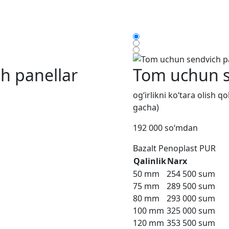
h panellar
Tom uchun s
og‘irlikni ko‘tara olish 
gacha)
192 000 so‘mdan
Bazalt
Penoplast
PUR
Qalinlik
Narx
50 mm
254 500 sum
75 mm
289 500 sum
80 mm
293 000 sum
100 mm
325 000 sum
120 mm
353 500 sum