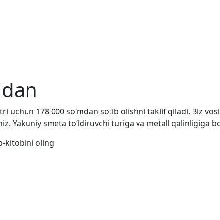
idan
 uchun 178 000 so‘mdan sotib olishni taklif qiladi. Biz vosi
z. Yakuniy smeta to‘ldiruvchi turiga va metall qalinligiga bo
-kitobini oling