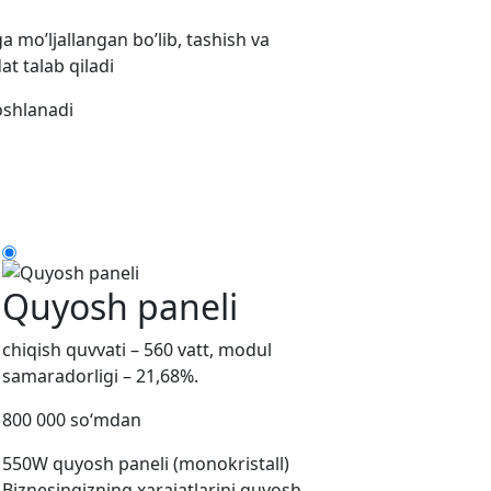
 mo’ljallangan bo’lib, tashish va
t talab qiladi
oshlanadi
Quyosh paneli
chiqish quvvati – 560 vatt, modul
samaradorligi – 21,68%.
800 000 so‘mdan
550W quyosh paneli (monokristall)
Biznesingizning xarajatlarini quyosh