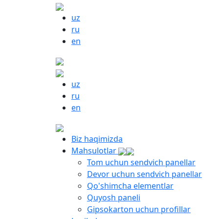
uz
ru
en
uz
ru
en
Biz haqimizda
Mahsulotlar
Tom uchun sendvich panellar
Devor uchun sendvich panellar
Qo'shimcha elementlar
Quyosh paneli
Gipsokarton uchun profillar