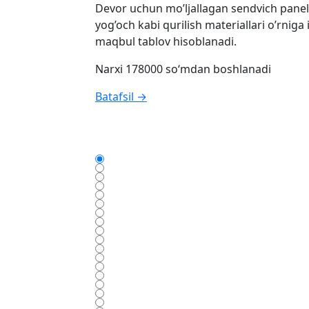
Devor uchun mo’ljallagan sendvich panell
yog’och kabi qurilish materiallari o’rniga
maqbul tablov hisoblanadi.
Narxi 178000 so‘mdan boshlanadi
Batafsil →