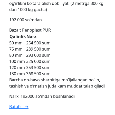
og‘irlikni ko‘tara olish qobiliyati (2 metrga 300 kg
dan 1000 kg gacha)
192 000 so‘mdan
Bazalt
Penoplast
PUR
Qalinlik
Narx
50 mm
254 500 sum
75 mm
289 500 sum
80 mm
293 000 sum
100 mm
325 000 sum
120 mm
353 500 sum
130 mm
368 500 sum
Barcha ob-havo sharoitiga mo’ljallangan bo’lib,
tashish va o’rnatish juda kam muddat talab qiladi
Narxi 192000 so‘mdan boshlanadi
Batafsil →