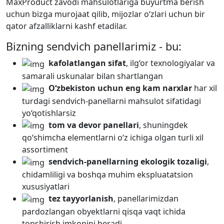
MaxProduct zavodi mahsulotlariga buyurtma berish
uchun bizga murojaat qilib, mijozlar o‘zlari uchun bir
qator afzalliklarni kashf etadilar.
Bizning sendvich panellarimiz - bu:
kafolatlangan sifat
, ilg‘or texnologiyalar va
samarali uskunalar bilan shartlangan
O‘zbekiston uchun eng kam narxlar
har xil
turdagi sendvich-panellarni mahsulot sifatidagi
yo‘qotishlarsiz
tom va devor panellari
, shuningdek
qo‘shimcha elementlarni o‘z ichiga olgan turli xil
assortiment
sendvich-panellarning ekologik tozaligi
,
chidamliligi va boshqa muhim ekspluatatsion
xususiyatlari
tez tayyorlanish
, panellarimizdan
pardozlangan obyektlarni qisqa vaqt ichida
topshirish imkonini beradi