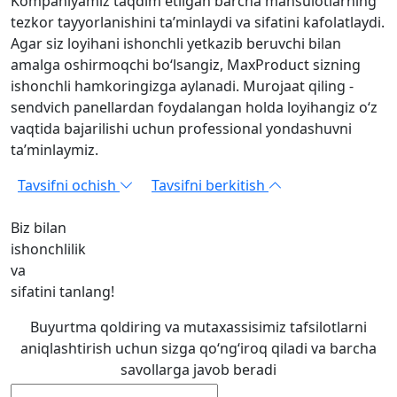
Kompaniyamiz taqdim etilgan barcha mahsulotlarning
tezkor tayyorlanishini ta’minlaydi va sifatini kafolatlaydi.
Agar siz loyihani ishonchli yetkazib beruvchi bilan
amalga oshirmoqchi bo‘lsangiz, MaxProduct sizning
ishonchli hamkoringizga aylanadi. Murojaat qiling -
sendvich panellardan foydalangan holda loyihangiz o‘z
vaqtida bajarilishi uchun professional yondashuvni
ta’minlaymiz.
Tavsifni ochish
Tavsifni berkitish
Biz bilan
ishonchlilik
va
sifatini tanlang!
Buyurtma qoldiring va mutaxassisimiz tafsilotlarni
aniqlashtirish uchun sizga qo‘ng‘iroq qiladi va barcha
savollarga javob beradi