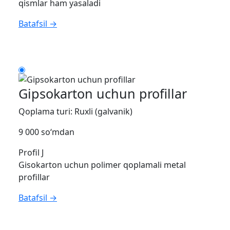
qismlar ham yasaladi
Batafsil →
Gipsokarton uchun profillar
Qoplama turi: Ruxli (galvanik)
9 000 so‘mdan
Profil J
Gisokarton uchun polimer qoplamali metal
profillar
Batafsil →