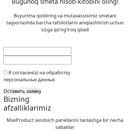
Bugunoq smeta hisob-kitobini oling!
Buyurtma qoldiring va mutaxassisimiz smetani
tayyorlashda barcha tafsilotlarni aniqlashtirish uchun
sizga qo‘ng‘iroq qiladi
Я согласен(а) на обработку
персональных данных
Оставить заявку
Bizning
afzalliklarimiz
MaxProduct sendvich panellarini tanlashga bir necha
sabablar