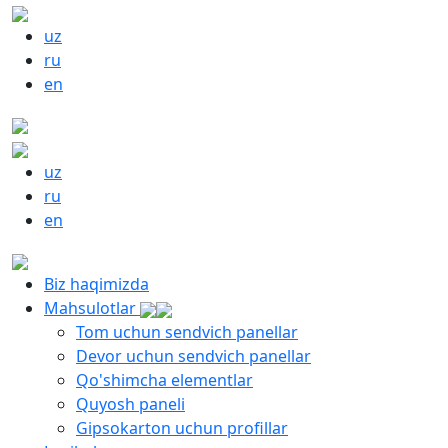
uz
ru
en
uz
ru
en
Biz haqimizda
Mahsulotlar
Tom uchun sendvich panellar
Devor uchun sendvich panellar
Qo'shimcha elementlar
Quyosh paneli
Gipsokarton uchun profillar