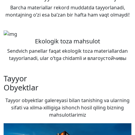
Barcha materiallar rekord muddatda tayyorlanadi,
montajning o‘zi esa ba’zan bir hafta ham vaqt olmaydi!
Ekologik toza mahsulot
Sendvich panellar faqat ekologik toza materiallardan
tayyorlanadi, ular o‘tga chidamli и влагоустойчивы
Tayyor
Obyektlar
Tayyor obyektlar galereyasi bilan tanishing va ularning
sifati va xilma-xilligiga ishonch hosil qiling
bizning
mahsulotlarimiz