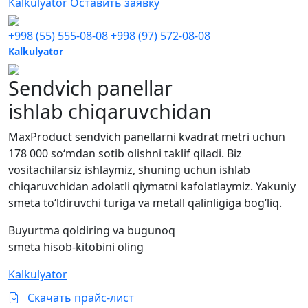
Kalkulyator
Оставить заявку
+998 (55) 555-08-08
+998 (97) 572-08-08
Kalkulyator
Sendvich panellar
ishlab chiqaruvchidan
MaxProduct sendvich panellarni kvadrat metri uchun
178 000 so‘mdan sotib olishni taklif qiladi. Biz
vositachilarsiz ishlaymiz, shuning uchun ishlab
chiqaruvchidan adolatli qiymatni kafolatlaymiz. Yakuniy
smeta to‘ldiruvchi turiga va metall qalinligiga bog‘liq.
Buyurtma qoldiring va bugunoq
smeta hisob-kitobini oling
Kalkulyator
Скачать прайс-лист