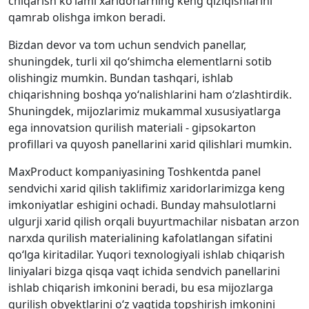
chiqarish ko‘lami xaridorlarning keng qiziqishlarini
qamrab olishga imkon beradi.
Bizdan devor va tom uchun sendvich panellar,
shuningdek, turli xil qo‘shimcha elementlarni sotib
olishingiz mumkin. Bundan tashqari, ishlab
chiqarishning boshqa yo‘nalishlarini ham o‘zlashtirdik.
Shuningdek, mijozlarimiz mukammal xususiyatlarga
ega innovatsion qurilish materiali - gipsokarton
profillari va quyosh panellarini xarid qilishlari mumkin.
MaxProduct kompaniyasining Toshkentda panel
sendvichi xarid qilish taklifimiz xaridorlarimizga keng
imkoniyatlar eshigini ochadi. Bunday mahsulotlarni
ulgurji xarid qilish orqali buyurtmachilar nisbatan arzon
narxda qurilish materialining kafolatlangan sifatini
qo‘lga kiritadilar. Yuqori texnologiyali ishlab chiqarish
liniyalari bizga qisqa vaqt ichida sendvich panellarini
ishlab chiqarish imkonini beradi, bu esa mijozlarga
qurilish obyektlarini o‘z vaqtida topshirish imkonini