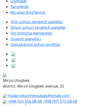
Loyihalar
Yangiliklar
Biz bilan bog’laning
Tom uchun sendvich panellar
Devor uchun sendvich panellar
Qo'shimcha elementlar
Quyosh panellari
Gipsokarton uchun profillar
Mirzo-Ulugbek
district, Mirzo-Ulugbek avenue, 25
maxproductmessages@gmail.com
+998 (55) 555-08-08
+998 (97) 572-08-08