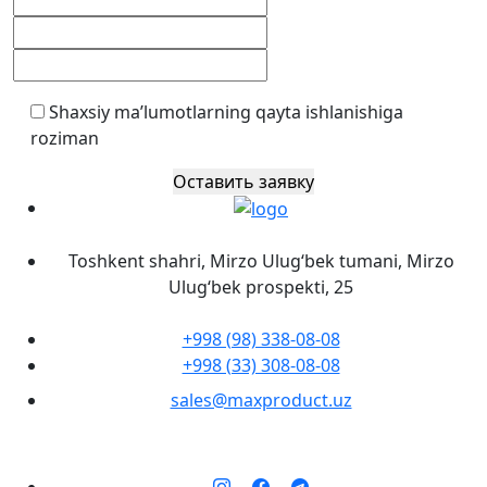
Shaxsiy ma’lumotlarning qayta ishlanishiga
roziman
Оставить заявку
Toshkent shahri, Mirzo Ulug‘bek tumani, Mirzo
Ulug‘bek prospekti, 25
+998 (98) 338-08-08
+998 (33) 308-08-08
sales@maxproduct.uz