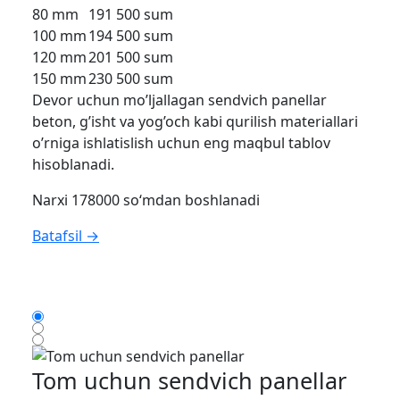
80 mm
191 500 sum
100 mm
194 500 sum
120 mm
201 500 sum
150 mm
230 500 sum
Devor uchun mo’ljallagan sendvich panellar
beton, g’isht va yog’och kabi qurilish materiallari
o’rniga ishlatislish uchun eng maqbul tablov
hisoblanadi.
Narxi 178000 so‘mdan boshlanadi
Batafsil →
Tom uchun sendvich panellar