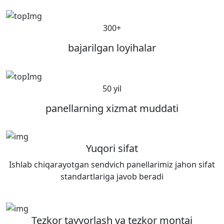
300+
bajarilgan loyihalar
50 yil
panellarning xizmat muddati
Yuqori sifat
Ishlab chiqarayotgan sendvich panellarimiz jahon sifat
standartlariga javob beradi
Tezkor tayyorlash va tezkor montaj