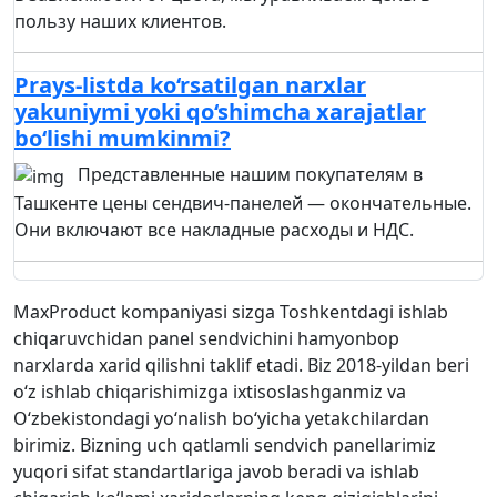
пользу наших клиентов.
Prays-listda ko‘rsatilgan narxlar
yakuniymi yoki qo‘shimcha xarajatlar
bo‘lishi mumkinmi?
Представленные нашим покупателям в
Ташкенте цены сендвич-панелей — окончательные.
Они включают все накладные расходы и НДС.
MaxProduct kompaniyasi sizga Toshkentdagi ishlab
chiqaruvchidan panel sendvichini hamyonbop
narxlarda xarid qilishni taklif etadi. Biz 2018-yildan beri
o‘z ishlab chiqarishimizga ixtisoslashganmiz va
O‘zbekistondagi yo‘nalish bo‘yicha yetakchilardan
birimiz. Bizning uch qatlamli sendvich panellarimiz
yuqori sifat standartlariga javob beradi va ishlab