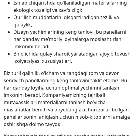
Ishlab chiqarishda qo‘llaniladigan materiallarning
ekologik tozaligi va xavfsizligi;
Qurilish muddatlarini qisqartiradigan tezlik va
qulaylik;
Dizayn yechimlarining keng tanlovi, bu panellarni
har qanday me’moriy loyihalarga moslashtirish
imkonini beradi.
Bino ichida qulay sharoit yaratadigan ajoyib tovush
izolyatsiyasi xususiyatlari.
Biz turli qalinlik, o‘lcham va rangdagi tom va devor
sendvich panellarining keng tanlovini taklif etamiz. Bu
har qanday loyiha uchun optimal yechimni tanlash
imkonini beradi. Kompaniyamizning tajribali
mutaxassislari materiallarni tanlash bo‘yicha
maslahatlar berish va obyektingiz uchun zarur bo‘lgan
panellar sonini aniqlash uchun hisob-kitoblarni amalga
oshirishga doimo tayyor.