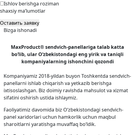
Ishlov berishga roziman
shaxsiy ma’lumotlar
Оставить заявку
Bizga ishonadi
MaxProduct® sendvich-panellariga talab katta
bo‘lib, ular O‘zbekistondagi eng yirik va taniqli
kompaniyalarning ishonchini qozondi
Kompaniyamiz 2018-yildan buyon Toshkentda sendvich-
panellarni ishlab chiqarish va yetkazib berishga
ixtisoslashgan. Biz doimiy ravishda mahsulot va xizmat
sifatini oshirish ustida ishlaymiz.
Faoliyatimiz davomida biz O‘zbekistondagi sendvich-
panel xaridorlari uchun hamkorlik uchun maqbul
sharoitlarni yaratishga muvaffaq bo‘ldik.