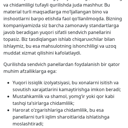
va chidamliligi tufayli qurilishda juda mashhur. Bu
material turli maqsadlarga mo‘ljallangan bino va
inshootlarni barpo etishda faol qo‘llanilmoqda. Bizning
kompaniyamizda siz barcha zamonaviy standartlarga
javob beradigan yuqori sifatli sendvich panellarini
topasiz. Biz tasdiqlangan ishlab chiqaruvchilar bilan
ishlaymiz, bu esa mahsulotning ishonchliligi va uzoq
muddat xizmat qilishini kafolatlaydi.
Qurilishda sendvich panellardan foydalanish bir qator
muhim afzalliklarga ega:
Yuqori issiqlik izolyatsiyasi, bu xonalarni isitish va
sovutish xarajatlarini kamaytirishga imkon beradi;
Mustahkamlik va shamol, yomg‘ir yoki qor kabi
tashqi ta’sirlarga chidamlilik;
Harorat o‘zgarishlariga chidamlilik, bu esa
panellarni turli iqlim sharoitlarida ishlatishga
moslashtiradi;