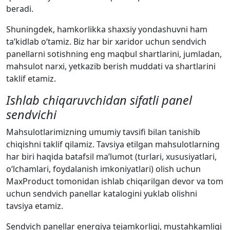
beradi.
Shuningdek, hamkorlikka shaxsiy yondashuvni ham
ta’kidlab o‘tamiz. Biz har bir xaridor uchun sendvich
panellarni sotishning eng maqbul shartlarini, jumladan,
mahsulot narxi, yetkazib berish muddati va shartlarini
taklif etamiz.
Ishlab chiqaruvchidan sifatli panel
sendvichi
Mahsulotlarimizning umumiy tavsifi bilan tanishib
chiqishni taklif qilamiz. Tavsiya etilgan mahsulotlarning
har biri haqida batafsil ma’lumot (turlari, xususiyatlari,
o‘lchamlari, foydalanish imkoniyatlari) olish uchun
MaxProduct tomonidan ishlab chiqarilgan devor va tom
uchun sendvich panellar katalogini yuklab olishni
tavsiya etamiz.
Sendvich panellar energiya tejamkorligi, mustahkamligi