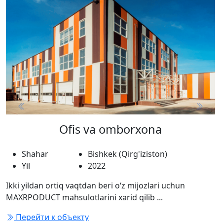
Previous
Next
Ofis va omborxona
Shahar
Bishkek (Qirg'iziston)
Yil
2022
Ikki yildan ortiq vaqtdan beri o‘z mijozlari uchun
MAXRPODUCT mahsulotlarini xarid qilib ...
Перейти к объекту