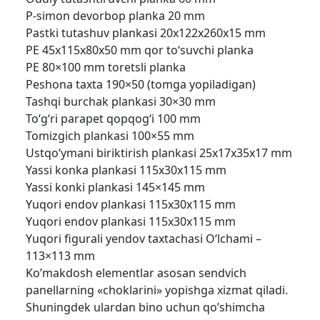
P-simon devorbop planka 20 mm
Pastki tutashuv plankasi 20x122x260x15 mm
PE 45x115x80x50 mm qor to‘suvchi planka
PE 80×100 mm toretsli planka
Peshona taxta 190×50 (tomga yopiladigan)
Tashqi burchak plankasi 30×30 mm
To‘g‘ri parapet qopqog‘i 100 mm
Tomizgich plankasi 100×55 mm
Ustqo‘ymani biriktirish plankasi 25x17x35x17 mm
Yassi konka plankasi 115x30x115 mm
Yassi konki plankasi 145×145 mm
Yuqori endov plankasi 115x30x115 mm
Yuqori endov plankasi 115x30x115 mm
Yuqori figurali yendov taxtachasi O‘lchami –
113×113 mm
Ko’makdosh elementlar asosan sendvich
panellarning «choklarini» yopishga xizmat qiladi.
Shuningdek ulardan bino uchun qo’shimcha