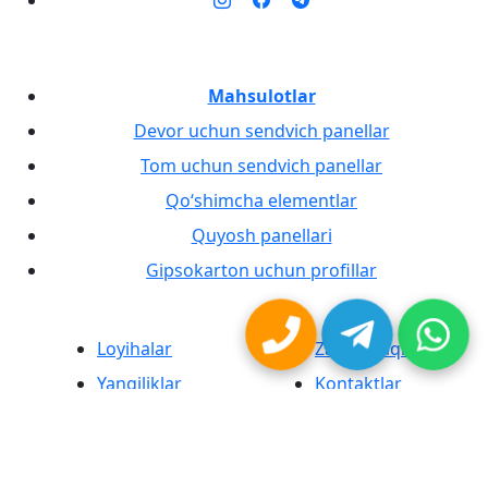
Mahsulotlar
Devor uchun sendvich panellar
Tom uchun sendvich panellar
Qo‘shimcha elementlar
Quyosh panellari
Gipsokarton uchun profillar
Loyihalar
Zavod haqida
Yangiliklar
Kontaktlar
MaxProduct® brendli sendvich panellar