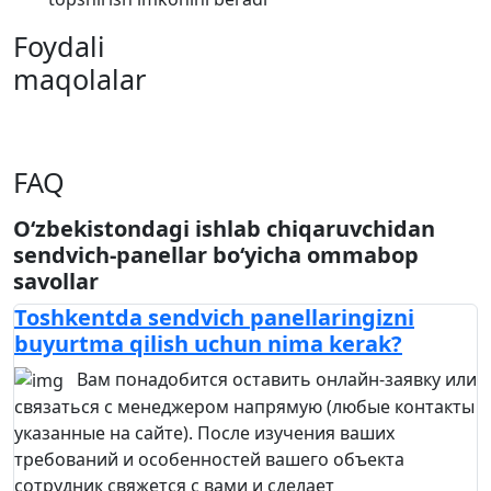
Foydali
maqolalar
FAQ
O‘zbekistondagi ishlab chiqaruvchidan
sendvich-panellar bo‘yicha ommabop
savollar
Toshkentda sendvich panellaringizni
buyurtma qilish uchun nima kerak?
Вам понадобится оставить онлайн-заявку или
связаться с менеджером напрямую (любые контакты
указанные на сайте). После изучения ваших
требований и особенностей вашего объекта
сотрудник свяжется с вами и сделает