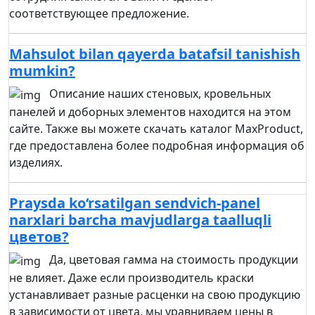
соответствующее предложение.
Mahsulot bilan qayerda batafsil tanishish
mumkin?
Описание наших стеновых, кровельных
панелей и доборных элементов находится на этом
сайте. Также вы можете скачать каталог MaxProduct,
где предоставлена более подробная информация об
изделиях.
Praysda ko‘rsatilgan sendvich-panel
narxlari barcha mavjudlarga taalluqli
цветов?
Да, цветовая гамма на стоимость продукции
не влияет. Даже если производитель краски
устанавливает разные расценки на свою продукцию
в зависимости от цвета, мы уравниваем цены в