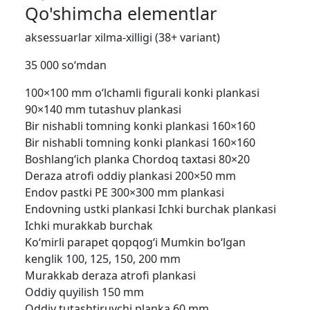
Qo'shimcha elementlar
aksessuarlar xilma-xilligi (38+ variant)
35 000 so‘mdan
100×100 mm o‘lchamli figurali konki plankasi
90×140 mm tutashuv plankasi
Bir nishabli tomning konki plankasi 160×160
Bir nishabli tomning konki plankasi 160×160
Boshlang‘ich planka
Chordoq taxtasi 80×20
Deraza atrofi oddiy plankasi 200×50 mm
Endov pastki PE 300×300 mm plankasi
Endovning ustki plankasi
Ichki burchak plankasi
Ichki murakkab burchak
Ko‘mirli parapet qopqog‘i Mumkin bo‘lgan
kenglik 100, 125, 150, 200 mm
Murakkab deraza atrofi plankasi
Oddiy quyilish 150 mm
Oddiy tutashtiruvchi planka 60 mm