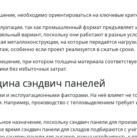
ешение, необходимо ориентироваться на ключевые крит
плуатации, так как промышленный формат предъявляет 
овельный вариант, поскольку они работают в разных усл
ая металлоконструкции, на которые передаётся нагрузк
таж, особенно если проект реализуется в сжатые сроки.
ешение, при котором толщина материала соответствует
ики без избыточных затрат.
щина сэндвич панелей
и и эксплуатационными факторами. На неё влияет не то
я. Например, производство с тепловыделением требует 
ьное назначение, поскольку сэндвич панели для произ
же время сэндвич панели для складов подбираются с уч
про сэндвич панели для ангаров, важна устойчивость к 