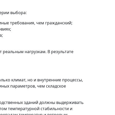
ерии выбора:
иные требования, чем гражданский;
овиях;
а;
 реальным нагрузкам. В результате
лько климат, но и внутренние процессы,
иных параметров, чем складское
водственных зданий должны выдерживать
ётом температурной стабильности и
перепадам температур и ветровым