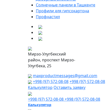
Солнечные панели в Ташкенте
Профили для гипсокартона
Профнастил
Мирзо-Улугбекский
район, проспект Мирзо-
Улугбека, 25
maxproductmessages@gmail.com
+998 (97) 572-08-08
+998 (97) 572-08-08
Калькулятор
Оставить заявку
+998 (97) 572-08-08
+998 (97) 572-08-08
Калькулятор