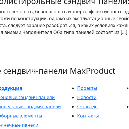
олистирольные сэндвич-панели:
олговечность, безопасность и энергоэффективность зд
жи по конструкции, однако их эксплуатационные свой
а, следует заранее разобраться, в каких условиях каж
я видами наполнителя Оба типа панелей состоят из […]
 сендвич-панели MaxProduct
родукция
Проекты
теновые сэндвич-панели
Новости
ровельные сэндвич-панели
О заводе
оборные элементы
Контакты
олнечные панели