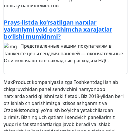
пользу наших клиентов.
Prays-listda ko‘rsatilgan narxlar
yakuniymi yoki qo‘shimcha xarajatlar
bo‘lishi mumkinmi?
Представленные нашим покупателям в
Ташкенте цены сендвич-панелей — окончательные.
Они включают все накладные расходы и НДС.
MaxProduct kompaniyasi sizga Toshkentdagi ishlab
chiqaruvchidan panel sendvichini hamyonbop
narxlarda xarid qilishni taklif etadi. Biz 2018-yildan beri
o‘z ishlab chiqarishimizga ixtisoslashganmiz va
O‘zbekistondagi yo‘nalish bo‘yicha yetakchilardan
birimiz. Bizning uch qatlamli sendvich panellarimiz
yuqori sifat standartlariga javob beradi va ishlab