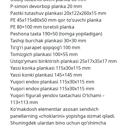
P-simon devorbop planka 20 mm
Pastki tutashuv plankasi 20x122x260x15 mm
PE 45x115x80x50 mm qor to‘suvchi planka
PE 80×100 mm toretsli planka
Peshona taxta 190×50 (tomga yopiladigan)
Tashqi burchak plankasi 30×30 mm
To‘g‘ri parapet qopqog‘i 100 mm
Tomizgich plankasi 100×55 mm
Ustqo‘ymani biriktirish plankasi 25x17x35x17 mm
Yassi konka plankasi 115x30x115 mm
Yassi konki plankasi 145×145 mm
Yuqori endov plankasi 115x30x115 mm
Yuqori endov plankasi 115x30x115 mm
Yuqori figurali yendov taxtachasi O‘lchami –
113×113 mm
Ko’makdosh elementlar asosan sendvich
panellarning «choklarini» yopishga xizmat qiladi.
Shuningdek ulardan bino uchun qo’shimcha