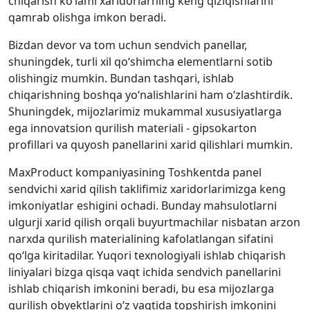
chiqarish ko‘lami xaridorlarning keng qiziqishlarini
qamrab olishga imkon beradi.
Bizdan devor va tom uchun sendvich panellar,
shuningdek, turli xil qo‘shimcha elementlarni sotib
olishingiz mumkin. Bundan tashqari, ishlab
chiqarishning boshqa yo‘nalishlarini ham o‘zlashtirdik.
Shuningdek, mijozlarimiz mukammal xususiyatlarga
ega innovatsion qurilish materiali - gipsokarton
profillari va quyosh panellarini xarid qilishlari mumkin.
MaxProduct kompaniyasining Toshkentda panel
sendvichi xarid qilish taklifimiz xaridorlarimizga keng
imkoniyatlar eshigini ochadi. Bunday mahsulotlarni
ulgurji xarid qilish orqali buyurtmachilar nisbatan arzon
narxda qurilish materialining kafolatlangan sifatini
qo‘lga kiritadilar. Yuqori texnologiyali ishlab chiqarish
liniyalari bizga qisqa vaqt ichida sendvich panellarini
ishlab chiqarish imkonini beradi, bu esa mijozlarga
qurilish obyektlarini o‘z vaqtida topshirish imkonini