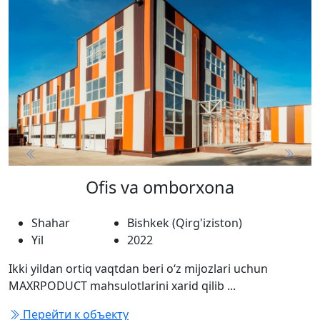
Previous
Next
Ofis va omborxona
Shahar
Bishkek (Qirg'iziston)
Yil
2022
Ikki yildan ortiq vaqtdan beri o‘z mijozlari uchun
MAXRPODUCT mahsulotlarini xarid qilib ...
Перейти к объекту