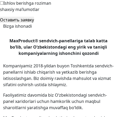
Ishlov berishga roziman
shaxsiy ma’lumotlar
Оставить заявку
Bizga ishonadi
MaxProduct® sendvich-panellariga talab katta
bo‘lib, ular O‘zbekistondagi eng yirik va taniqli
kompaniyalarning ishonchini qozondi
Kompaniyamiz 2018-yildan buyon Toshkentda sendvich-
panellarni ishlab chiqarish va yetkazib berishga
ixtisoslashgan. Biz doimiy ravishda mahsulot va xizmat
sifatini oshirish ustida ishlaymiz.
Faoliyatimiz davomida biz O‘zbekistondagi sendvich-
panel xaridorlari uchun hamkorlik uchun maqbul
sharoitlarni yaratishga muvaffaq bo‘ldik.