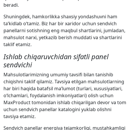
beradi.
Shuningdek, hamkorlikka shaxsiy yondashuvni ham
ta’kidlab o‘tamiz. Biz har bir xaridor uchun sendvich
panellarni sotishning eng maqbul shartlarini, jumladan,
mahsulot narxi, yetkazib berish muddati va shartlarini
taklif etamiz.
Ishlab chiqaruvchidan sifatli panel
sendvichi
Mahsulotlarimizning umumiy tavsifi bilan tanishib
chiqishni taklif qilamiz. Tavsiya etilgan mahsulotlarning
har biri haqida batafsil ma’lumot (turlari, xususiyatlari,
o‘lchamlari, foydalanish imkoniyatlari) olish uchun
MaxProduct tomonidan ishlab chiqarilgan devor va tom
uchun sendvich panellar katalogini yuklab olishni
tavsiya etamiz.
Sendvich panellar energiya tejamkorligi, mustahkamligi