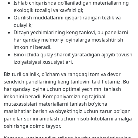
Ishlab chiqarishda qo‘llaniladigan materiallarning
ekologik tozaligi va xavfsizligi;
Qurilish muddatlarini qisqartiradigan tezlik va
qulaylik;
Dizayn yechimlarining keng tanlovi, bu panellarni
har qanday me’moriy loyihalarga moslashtirish
imkonini beradi.
Bino ichida qulay sharoit yaratadigan ajoyib tovush
izolyatsiyasi xususiyatlari.
Biz turli qalinlik, o‘lcham va rangdagi tom va devor
sendvich panellarining keng tanlovini taklif etamiz. Bu
har qanday loyiha uchun optimal yechimni tanlash
imkonini beradi. Kompaniyamizning tajribali
mutaxassislari materiallarni tanlash bo‘yicha
maslahatlar berish va obyektingiz uchun zarur bo‘lgan
panellar sonini aniqlash uchun hisob-kitoblarni amalga
oshirishga doimo tayyor.