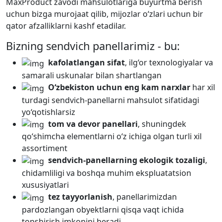
MaxProduct zavodi mahsulotlariga buyurtma berish
uchun bizga murojaat qilib, mijozlar o‘zlari uchun bir
qator afzalliklarni kashf etadilar.
Bizning sendvich panellarimiz - bu:
kafolatlangan sifat
, ilg‘or texnologiyalar va
samarali uskunalar bilan shartlangan
O‘zbekiston uchun eng kam narxlar
har xil
turdagi sendvich-panellarni mahsulot sifatidagi
yo‘qotishlarsiz
tom va devor panellari
, shuningdek
qo‘shimcha elementlarni o‘z ichiga olgan turli xil
assortiment
sendvich-panellarning ekologik tozaligi
,
chidamliligi va boshqa muhim ekspluatatsion
xususiyatlari
tez tayyorlanish
, panellarimizdan
pardozlangan obyektlarni qisqa vaqt ichida
topshirish imkonini beradi