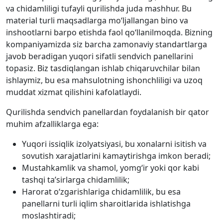
va chidamliligi tufayli qurilishda juda mashhur. Bu
material turli maqsadlarga mo‘ljallangan bino va
inshootlarni barpo etishda faol qo‘llanilmoqda. Bizning
kompaniyamizda siz barcha zamonaviy standartlarga
javob beradigan yuqori sifatli sendvich panellarini
topasiz. Biz tasdiqlangan ishlab chiqaruvchilar bilan
ishlaymiz, bu esa mahsulotning ishonchliligi va uzoq
muddat xizmat qilishini kafolatlaydi.
Qurilishda sendvich panellardan foydalanish bir qator
muhim afzalliklarga ega:
Yuqori issiqlik izolyatsiyasi, bu xonalarni isitish va
sovutish xarajatlarini kamaytirishga imkon beradi;
Mustahkamlik va shamol, yomg‘ir yoki qor kabi
tashqi ta’sirlarga chidamlilik;
Harorat o‘zgarishlariga chidamlilik, bu esa
panellarni turli iqlim sharoitlarida ishlatishga
moslashtiradi;