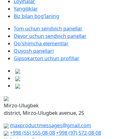
Loyihalar
Yangiliklar
Biz bilan bog’laning
Tom uchun sendvich panellar
Devor uchun sendvich panellar
Qo'shimcha elementlar
Quyosh panellari
Gipsokarton uchun profillar
Mirzo-Ulugbek
district, Mirzo-Ulugbek avenue, 25
maxproductmessages@gmail.com
+998 (55) 555-08-08
+998 (97) 572-08-08