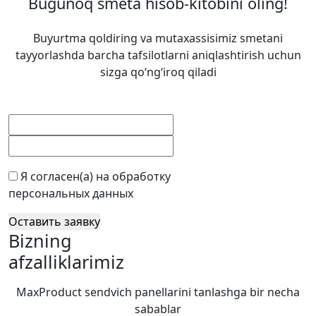
Bugunoq smeta hisob-kitobini oling!
Buyurtma qoldiring va mutaxassisimiz smetani
tayyorlashda barcha tafsilotlarni aniqlashtirish uchun
sizga qo‘ng‘iroq qiladi
Я согласен(а) на обработку
персональных данных
Оставить заявку
Bizning
afzalliklarimiz
MaxProduct sendvich panellarini tanlashga bir necha
sabablar