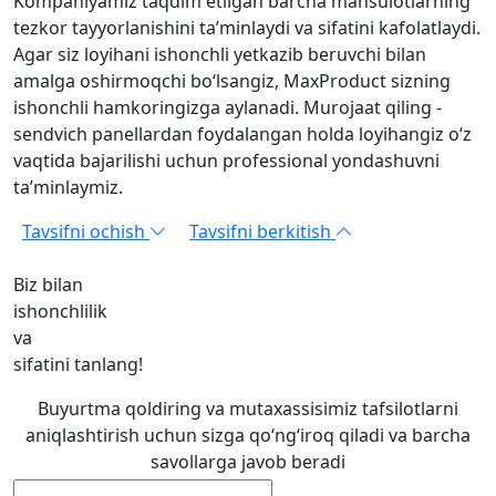
Kompaniyamiz taqdim etilgan barcha mahsulotlarning
tezkor tayyorlanishini ta’minlaydi va sifatini kafolatlaydi.
Agar siz loyihani ishonchli yetkazib beruvchi bilan
amalga oshirmoqchi bo‘lsangiz, MaxProduct sizning
ishonchli hamkoringizga aylanadi. Murojaat qiling -
sendvich panellardan foydalangan holda loyihangiz o‘z
vaqtida bajarilishi uchun professional yondashuvni
ta’minlaymiz.
Tavsifni ochish
Tavsifni berkitish
Biz bilan
ishonchlilik
va
sifatini tanlang!
Buyurtma qoldiring va mutaxassisimiz tafsilotlarni
aniqlashtirish uchun sizga qo‘ng‘iroq qiladi va barcha
savollarga javob beradi