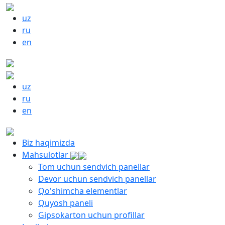
uz
ru
en
uz
ru
en
Biz haqimizda
Mahsulotlar
Tom uchun sendvich panellar
Devor uchun sendvich panellar
Qo'shimcha elementlar
Quyosh paneli
Gipsokarton uchun profillar