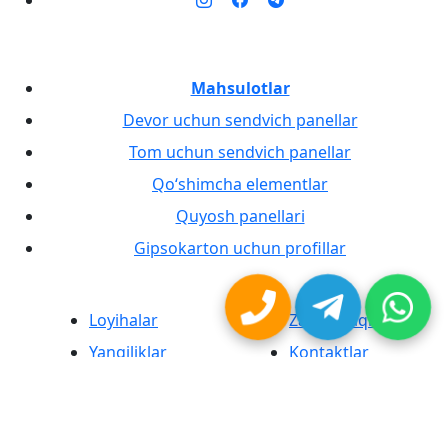
Mahsulotlar
Devor uchun sendvich panellar
Tom uchun sendvich panellar
Qo‘shimcha elementlar
Quyosh panellari
Gipsokarton uchun profillar
Loyihalar
Zavod haqida
Yangiliklar
Kontaktlar
MaxProduct® brendli sendvich panellar