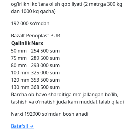
og‘irlikni ko‘tara olish qobiliyati (2 metrga 300 kg
dan 1000 kg gacha)
192 000 so‘mdan
Bazalt
Penoplast
PUR
Qalinlik
Narx
50 mm
254 500 sum
75 mm
289 500 sum
80 mm
293 000 sum
100 mm
325 000 sum
120 mm
353 500 sum
130 mm
368 500 sum
Barcha ob-havo sharoitiga mo’ljallangan bo’lib,
tashish va o’rnatish juda kam muddat talab qiladi
Narxi 192000 so‘mdan boshlanadi
Batafsil →