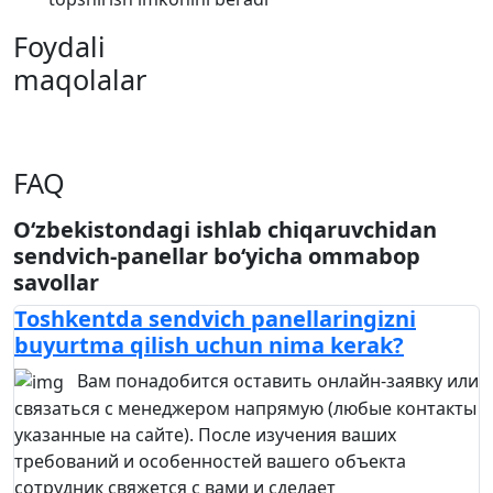
Foydali
maqolalar
FAQ
O‘zbekistondagi ishlab chiqaruvchidan
sendvich-panellar bo‘yicha ommabop
savollar
Toshkentda sendvich panellaringizni
buyurtma qilish uchun nima kerak?
Вам понадобится оставить онлайн-заявку или
связаться с менеджером напрямую (любые контакты
указанные на сайте). После изучения ваших
требований и особенностей вашего объекта
сотрудник свяжется с вами и сделает