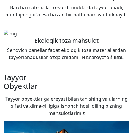
Barcha materiallar rekord muddatda tayyorlanadi,
montajning o‘zi esa ba’zan bir hafta ham vaqt olmaydi!
Ekologik toza mahsulot
Sendvich panellar faqat ekologik toza materiallardan
tayyorlanadi, ular o‘tga chidamli и влагоустойчивы
Tayyor
Obyektlar
Tayyor obyektlar galereyasi bilan tanishing va ularning
sifati va xilma-xilligiga ishonch hosil qiling
bizning
mahsulotlarimiz