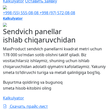
Kalkulyator
Оставить заявку
+998 (55) 555-08-08
+998 (97) 572-08-08
Kalkulyator
Sendvich panellar
ishlab chiqaruvchidan
MaxProduct sendvich panellarni kvadrat metri uchun
178 000 so‘mdan sotib olishni taklif qiladi. Biz
vositachilarsiz ishlaymiz, shuning uchun ishlab
chiqaruvchidan adolatli qiymatni kafolatlaymiz. Yakuniy
smeta to‘ldiruvchi turiga va metall qalinligiga bog‘liq.
Buyurtma qoldiring va bugunoq
smeta hisob-kitobini oling
Kalkulyator
Скачать прайс-лист