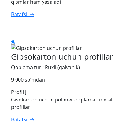
qismlar ham yasaladi
Batafsil →
Gipsokarton uchun profillar
Qoplama turi: Ruxli (galvanik)
9 000 so‘mdan
Profil J
Gisokarton uchun polimer qoplamali metal
profillar
Batafsil →