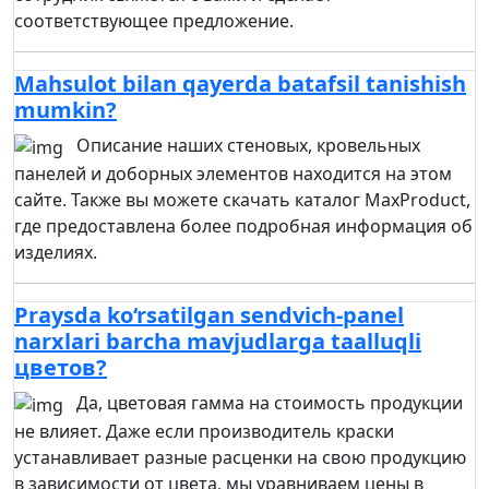
соответствующее предложение.
Mahsulot bilan qayerda batafsil tanishish
mumkin?
Описание наших стеновых, кровельных
панелей и доборных элементов находится на этом
сайте. Также вы можете скачать каталог MaxProduct,
где предоставлена более подробная информация об
изделиях.
Praysda ko‘rsatilgan sendvich-panel
narxlari barcha mavjudlarga taalluqli
цветов?
Да, цветовая гамма на стоимость продукции
не влияет. Даже если производитель краски
устанавливает разные расценки на свою продукцию
в зависимости от цвета, мы уравниваем цены в