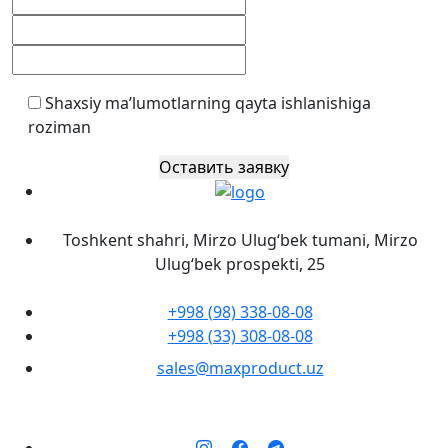
Shaxsiy ma’lumotlarning qayta ishlanishiga
roziman
Оставить заявку
Toshkent shahri, Mirzo Ulug‘bek tumani, Mirzo
Ulug‘bek prospekti, 25
+998 (98) 338-08-08
+998 (33) 308-08-08
sales@maxproduct.uz