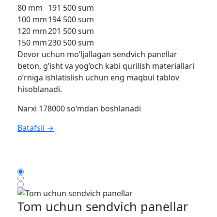
80 mm
191 500 sum
100 mm
194 500 sum
120 mm
201 500 sum
150 mm
230 500 sum
Devor uchun mo’ljallagan sendvich panellar
beton, g’isht va yog’och kabi qurilish materiallari
o’rniga ishlatislish uchun eng maqbul tablov
hisoblanadi.
Narxi 178000 so‘mdan boshlanadi
Batafsil →
Tom uchun sendvich panellar