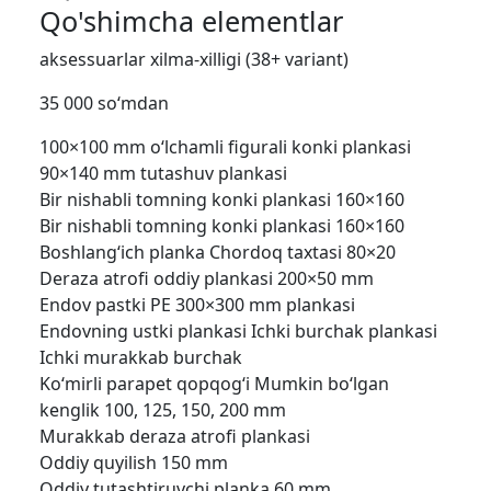
Qo'shimcha elementlar
aksessuarlar xilma-xilligi (38+ variant)
35 000 so‘mdan
100×100 mm o‘lchamli figurali konki plankasi
90×140 mm tutashuv plankasi
Bir nishabli tomning konki plankasi 160×160
Bir nishabli tomning konki plankasi 160×160
Boshlang‘ich planka
Chordoq taxtasi 80×20
Deraza atrofi oddiy plankasi 200×50 mm
Endov pastki PE 300×300 mm plankasi
Endovning ustki plankasi
Ichki burchak plankasi
Ichki murakkab burchak
Ko‘mirli parapet qopqog‘i Mumkin bo‘lgan
kenglik 100, 125, 150, 200 mm
Murakkab deraza atrofi plankasi
Oddiy quyilish 150 mm
Oddiy tutashtiruvchi planka 60 mm