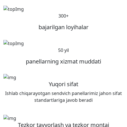
300+
bajarilgan loyihalar
50 yil
panellarning xizmat muddati
Yuqori sifat
Ishlab chiqarayotgan sendvich panellarimiz jahon sifat
standartlariga javob beradi
Tezkor tayyorlash va tezkor montaj