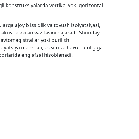
qli konstruksiyalarda vertikal yoki gorizontal
arga ajoyib issiqlik va tovush izolyatsiyasi,
i akustik ekran vazifasini bajaradi. Shunday
 avtomagistrallar yoki qurilish
zolyatsiya materiali, bosim va havo namligiga
mborlarida eng afzal hisoblanadi.