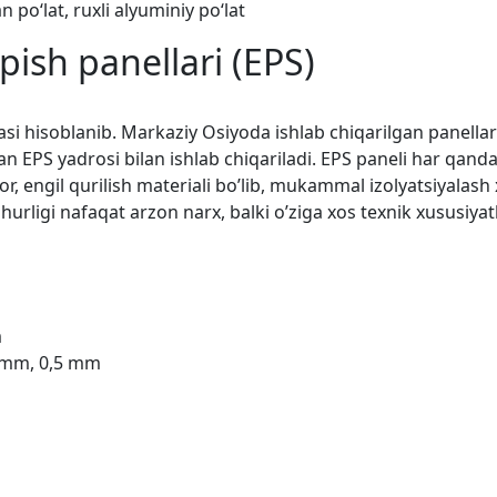
 po‘lat, ruxli alyuminiy po‘lat
pish panellari (EPS)
si hisoblanib. Markaziy Osiyoda ishlab chiqarilgan panellarn
ilgan EPS yadrosi bilan ishlab chiqariladi. EPS paneli har qan
or, engil qurilish materiali bo’lib, mukammal izolyatsiyalash
hurligi nafaqat arzon narx, balki o’ziga xos texnik xususiyatl
m
5 mm, 0,5 mm