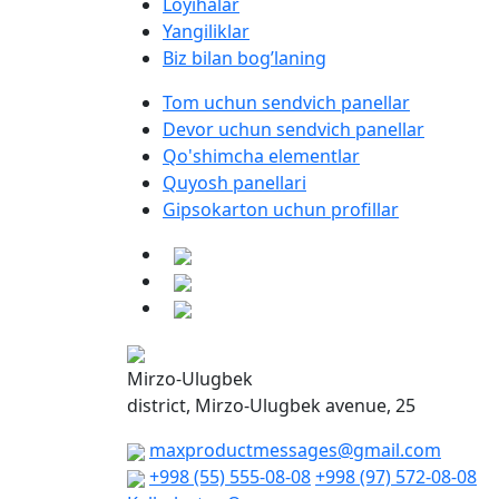
Loyihalar
Yangiliklar
Biz bilan bog’laning
Tom uchun sendvich panellar
Devor uchun sendvich panellar
Qo'shimcha elementlar
Quyosh panellari
Gipsokarton uchun profillar
Mirzo-Ulugbek
district, Mirzo-Ulugbek avenue, 25
maxproductmessages@gmail.com
+998 (55) 555-08-08
+998 (97) 572-08-08