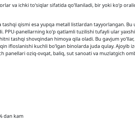
 va ichki to‘siqlar sifatida qo‘llaniladi, bir yoki ko‘p orali
 tashqi qismi esa yupqa metall listlardan tayyorlangan. Bu ul
i. PPU-panellarning ko‘p qatlamli tuzilishi tufayli ular yaxsh
hitni tashqi shovqindan himoya qila oladi. Bu gavjum yo‘llar,
 ifloslanishi kuchli bo‘lgan binolarda juda qulay. Ajoyib i
vich panellari oziq-ovqat, baliq, sut sanoati va muzlatgich o
,0% dan kam