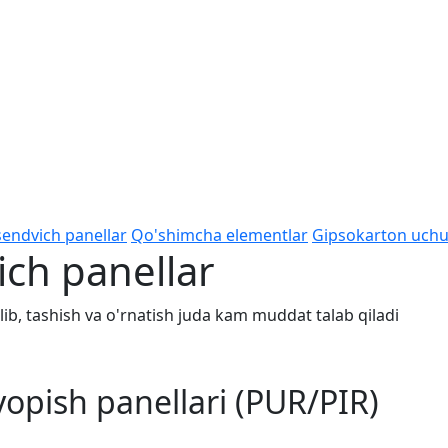
endvich panellar
Qo'shimcha elementlar
Gipsokarton uchun
ch panellar
ib, tashish va o'rnatish juda kam muddat talab qiladi
opish panellari (PUR/PIR)