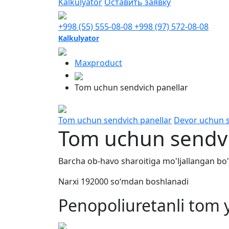
Kalkulyator
Оставить заявку
+998 (55) 555-08-08
+998 (97) 572-08-08
Kalkulyator
Maxproduct
Tom uchun sendvich panellar
Tom uchun sendvich panellar
Devor uchun s
Tom uchun sendvi
Barcha ob-havo sharoitiga mo'ljallangan bo'l
Narxi 192000 so‘mdan boshlanadi
Penopoliuretanli tom y