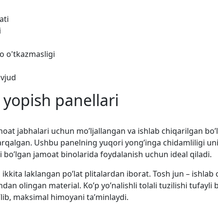
ati
i
o o'tkazmasligi
avjud
yopish panellari
at jabhalari uchun mo’ljallangan va ishlab chiqarilgan bo’lib
rqalgan. Ushbu panelning yuqori yong’inga chidamliligi uni 
i bo’lgan jamoat binolarida foydalanish uchun ideal qiladi.
kita laklangan po’lat plitalardan iborat. Tosh jun – ishlab c
n olingan material. Ko’p yo’nalishli tolali tuzilishi tufayli b
lib, maksimal himoyani ta’minlaydi.