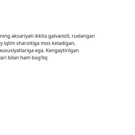
ing aksariyati ikkita galvanizli, ruxlangan
day iqlim sharoitiga mos keladigan,
 xususiyatlariga ega. Kengaytirilgan
ari bilan ham bog’liq: