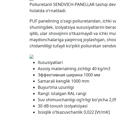
Poliuretanli SENDVICH-PANELLAR tashqi devorlar
holatda o‘rnatiladi.
PUF panelining o‘zagi poliuretandan, ichki va
shuningdek, izolyatsiya xususiyatlarini berad
qilib, ular shovqinni o‘tkazmaydi va ichki mu
maydonchalariga yaqinroq joylashgan, shovqin
chidamliligi tufayli ko‘pikli poliuretan send
Xususiyatlari
Asosiy materialning zichligi 40 kg/m3
Эффективная ширина 1000 мм
Samarali kenglik 1000 mm
Buyurtma uzunligi
Rangi: istalgan RAL rangi
Suv shimuvchanligi og‘irligi bo‘yicha 2
30 dB tovush izolyatsiyasi
Issiqlik o‘tkazuvchanlik 0,022 [Vt/mK]