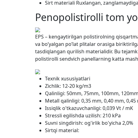
Sirt materiali Ruxlangan, zanglamaydigan
Penopolistirolli tom yo
EPS – kengaytirilgan polistirolning qisqartma
va bo’yalgan po’lat plitalar orasiga biriktir
tasdiqlangan qurilish materialidir. Bu tejamk
polistirolli sendvich panellarning katta mash
Texnik xususiyatlari
Zichlik: 12-20 kg/m3
Qalinligi: 50mm, 75mm, 100mm, 120m
Metall qalinligi: 0,35 mm, 0,40 mm, 0,4
Issiqlik o'tkazuvchanligi: 0,039 Vt / mK
Stressli egilishda uzilish: 210 kPa
Suvni singdirish: og'irlik bo'yicha 2,0%
Sirtqi material: