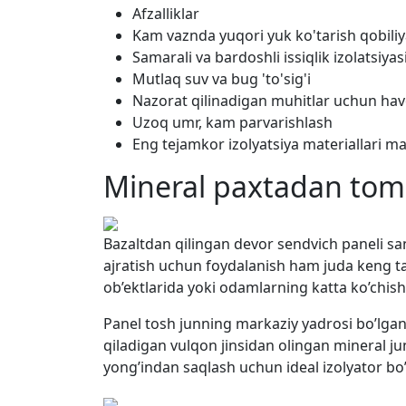
Afzalliklar
Kam vaznda yuqori yuk ko'tarish qobiliy
Samarali va bardoshli issiqlik izolatsiyas
Mutlaq suv va bug 'to'sig'i
Nazorat qilinadigan muhitlar uchun hav
Uzoq umr, kam parvarishlash
Eng tejamkor izolyatsiya materiallari m
Mineral paxtadan tom 
Bazaltdan qilingan devor sendvich paneli sano
ajratish uchun foydalanish ham juda keng ta
ob’ektlarida yoki odamlarning katta ko’chish
Panel tosh junning markaziy yadrosi bo’lgan ik
qiladigan vulqon jinsidan olingan mineral junda
yong’indan saqlash uchun ideal izolyator bo’