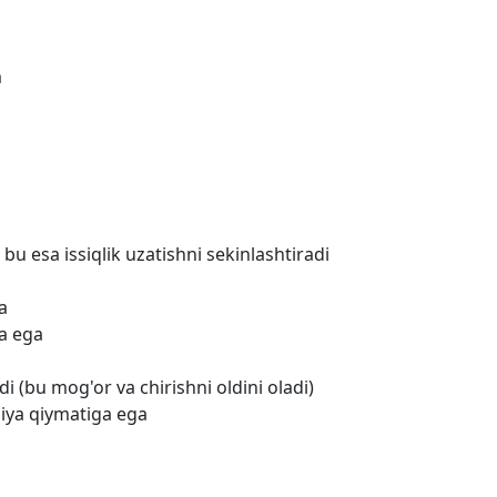
m
 bu esa issiqlik uzatishni sekinlashtiradi
a
a ega
 (bu mog'or va chirishni oldini oladi)
siya qiymatiga ega