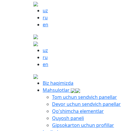
uz
ru
en
uz
ru
en
Biz haqimizda
Mahsulotlar
Tom uchun sendvich panellar
Devor uchun sendvich panellar
Qo'shimcha elementlar
Quyosh paneli
Gipsokarton uchun profillar