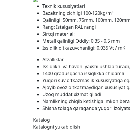
Texnik xususiyatlari
Bazaltning zichligi 100-120kg/m³
Qalinligi: 50mm, 75mm, 100mm, 120m
Rang: Istalgan RAL rangi
Sirtqi material:
Metall qalinligi Oddiy: 0,35 - 0,5 mm
Issiqlik o'tkazuvchanligi: 0,035 Vt / mK
Afzalliklar
Issiqlikni va havoni yaxshi ushlab turadi,
1400 gradusgacha issiqlikka chidamli
Yuqori suv o'tkazmaslik xususiyatiga eg
Ajoyib ovoz o'tkazmaydigan xususiyatig
Uzoq muddat xizmat qiladi
Namlikning chiqib ketishiga imkon beradi
Shisha tolaga qaraganda yuqori izolyat
Katalog
Katalogni yukab olish