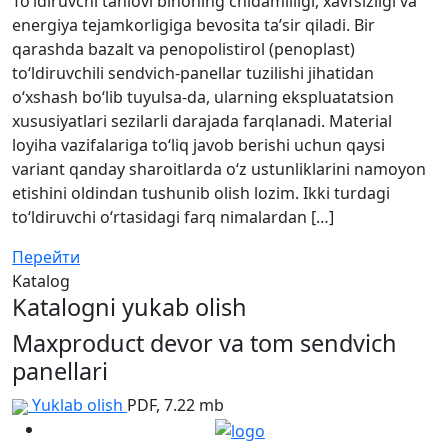
To‘ldiruvchi tanlovi binoning chidamliligi, xavfsizligi va
energiya tejamkorligiga bevosita ta’sir qiladi. Bir
qarashda bazalt va penopolistirol (penoplast)
to‘ldiruvchili sendvich-panellar tuzilishi jihatidan
o‘xshash bo‘lib tuyulsa-da, ularning ekspluatatsion
xususiyatlari sezilarli darajada farqlanadi. Material
loyiha vazifalariga to‘liq javob berishi uchun qaysi
variant qanday sharoitlarda o‘z ustunliklarini namoyon
etishini oldindan tushunib olish lozim. Ikki turdagi
to‘ldiruvchi o‘rtasidagi farq nimalardan […]
Перейти
Katalog
Katalogni yukab olish
Maxproduct devor va tom sendvich
panellari
Yuklab olish
PDF, 7.22 mb