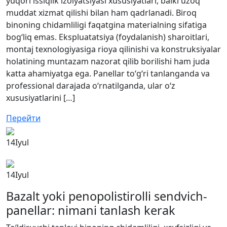
yuqori issiqlik izolyatsiyasi xususiyatlari, balki uzoq
muddat xizmat qilishi bilan ham qadrlanadi. Biroq
binoning chidamliligi faqatgina materialning sifatiga
bog‘liq emas. Ekspluatatsiya (foydalanish) sharoitlari,
montaj texnologiyasiga rioya qilinishi va konstruksiyalar
holatining muntazam nazorat qilib borilishi ham juda
katta ahamiyatga ega. Panellar to‘g‘ri tanlanganda va
professional darajada o‘rnatilganda, ular o‘z
xususiyatlarini […]
Перейти
14
Iyul
14
Iyul
Bazalt yoki penopolistirolli sendvich-
panellar: nimani tanlash kerak