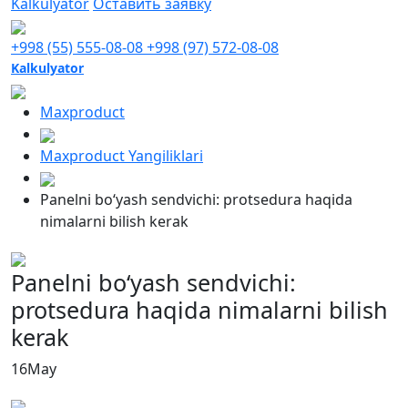
Kalkulyator
Оставить заявку
+998 (55) 555-08-08
+998 (97) 572-08-08
Kalkulyator
Maxproduct
Maxproduct Yangiliklari
Panelni bo‘yash sendvichi: protsedura haqida
nimalarni bilish kerak
Panelni bo‘yash sendvichi:
protsedura haqida nimalarni bilish
kerak
16
May