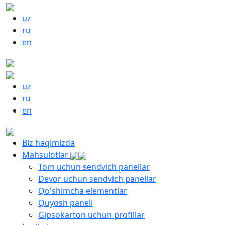
uz
ru
en
uz
ru
en
Biz haqimizda
Mahsulotlar
Tom uchun sendvich panellar
Devor uchun sendvich panellar
Qo'shimcha elementlar
Quyosh paneli
Gipsokarton uchun profillar