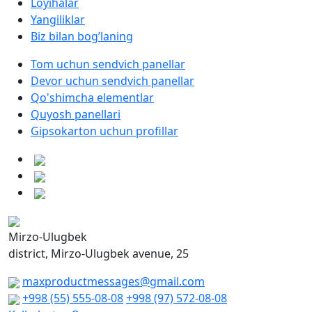
Loyihalar
Yangiliklar
Biz bilan bog’laning
Tom uchun sendvich panellar
Devor uchun sendvich panellar
Qo'shimcha elementlar
Quyosh panellari
Gipsokarton uchun profillar
Mirzo-Ulugbek
district, Mirzo-Ulugbek avenue, 25
maxproductmessages@gmail.com
+998 (55) 555-08-08
+998 (97) 572-08-08