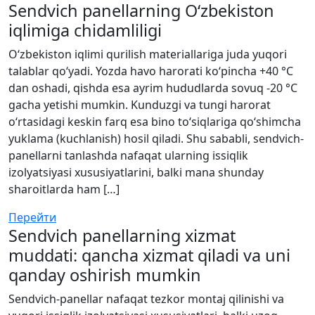
Sendvich panellarning O‘zbekiston
iqlimiga chidamliligi
O‘zbekiston iqlimi qurilish materiallariga juda yuqori
talablar qo‘yadi. Yozda havo harorati ko‘pincha +40 °C
dan oshadi, qishda esa ayrim hududlarda sovuq -20 °C
gacha yetishi mumkin. Kunduzgi va tungi harorat
o‘rtasidagi keskin farq esa bino to‘siqlariga qo‘shimcha
yuklama (kuchlanish) hosil qiladi. Shu sababli, sendvich-
panellarni tanlashda nafaqat ularning issiqlik
izolyatsiyasi xususiyatlarini, balki mana shunday
sharoitlarda ham […]
Перейти
Sendvich panellarning xizmat
muddati: qancha xizmat qiladi va uni
qanday oshirish mumkin
Sendvich-panellar nafaqat tezkor montaj qilinishi va