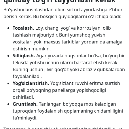
Bo‘yashni boshlashdan oldin sirtni tayyorlashga e’tibor
berish kerak. Bu bosqich quyidagilarni o‘z ichiga oladi:
Tozalash.
Loy, chang, yog‘ va korroziyani olib
tashlash majburiydir. Buni yumshoq yuvish
vositalari yoki maxsus tarkiblar yordamida amalga
oshirish mumkin.
Silliqlash.
Agar yuzada nuqsonlar bo‘lsa, bo‘yoq bir
tekisda yotishi uchun ularni bartaraf etish kerak.
Buning uchun jilvir qog‘oz yoki abraziv gubkalardan
foydalaniladi.
Yog‘sizlantirish.
Yog‘sizlantiruvchi eritma surtish
orqali bo‘yoqning panellarga yopishqoqligi
oshiriladi.
Gruntlash.
Tanlangan bo‘yoqqa mos keladigan
tuproqdan foydalanish qoplamaning chidamliligini
ta’minlaydi.