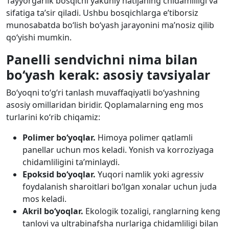
Tayyorgarlik bosqichi yakuniy natijaning chidamliligi va
sifatiga ta’sir qiladi. Ushbu bosqichlarga e’tiborsiz
munosabatda bo‘lish bo‘yash jarayonini ma’nosiz qilib
qo‘yishi mumkin.
Panelli sendvichni nima bilan
bo‘yash kerak: asosiy tavsiyalar
Bo‘yoqni to‘g‘ri tanlash muvaffaqiyatli bo‘yashning
asosiy omillaridan biridir. Qoplamalarning eng mos
turlarini ko‘rib chiqamiz:
Polimer bo‘yoqlar.
Himoya polimer qatlamli
panellar uchun mos keladi. Yonish va korroziyaga
chidamliligini ta’minlaydi.
Epoksid bo‘yoqlar.
Yuqori namlik yoki agressiv
foydalanish sharoitlari bo‘lgan xonalar uchun juda
mos keladi.
Akril bo‘yoqlar.
Ekologik tozaligi, ranglarning keng
tanlovi va ultrabinafsha nurlariga chidamliligi bilan