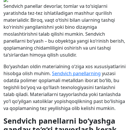
Sendvich panellar devorlar, tomlar va to‘siqlarni
yaratishda tez-tez ishlatiladigan mashhur qurilish
materialidir. Biroq, vaqt o‘tishi bilan ularning tashqi
ko‘rinishi yangilanishni yoki bino dizayniga
moslashtirishni talab qilishi mumkin. Sendvich
panellarni bo‘yash – bu obyektga yangi ko‘rinish berish,
qoplamaning chidamliligini oshirish va uni tashqi
ta’sirlardan himoya qilish usulidir.
Bo‘yashdan oldin materialning o‘ziga xos xususiyatlarini
hisobga olish muhim.
Sendvich panellarning
yuzasi
odatda polimer qoplamali metalldan iborat bo‘lib, bu
tegishli bo‘yoq va qo‘llash texnologiyasini tanlashni
talab qiladi. Materiallarni tayyorlashda yoki tanlashda
yo‘l qo‘yilgan xatoliklar yopishqoqlikning past bo‘lishiga
va qoplamaning tez yeyilishiga olib kelishi mumkin.
Sendvich panellarni bo‘yashga
qanday to‘g‘ri tayyorlash kerak