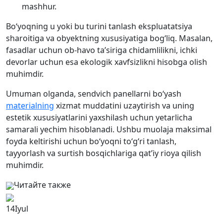
mashhur.
Bo‘yoqning u yoki bu turini tanlash ekspluatatsiya
sharoitiga va obyektning xususiyatiga bog‘liq. Masalan,
fasadlar uchun ob-havo ta’siriga chidamlilikni, ichki
devorlar uchun esa ekologik xavfsizlikni hisobga olish
muhimdir.
Umuman olganda, sendvich panellarni bo‘yash
materialning
xizmat muddatini uzaytirish va uning
estetik xususiyatlarini yaxshilash uchun yetarlicha
samarali yechim hisoblanadi. Ushbu muolaja maksimal
foyda keltirishi uchun bo‘yoqni to‘g‘ri tanlash,
tayyorlash va surtish bosqichlariga qat’iy rioya qilish
muhimdir.
Читайте также
14
Iyul