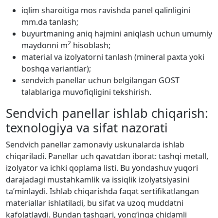
iqlim sharoitiga mos ravishda panel qalinligini
mm.da tanlash;
buyurtmaning aniq hajmini aniqlash uchun umumiy
2
maydonni m
hisoblash;
material va izolyatorni tanlash (mineral paxta yoki
boshqa variantlar);
sendvich panellar uchun belgilangan GOST
talablariga muvofiqligini tekshirish.
Sendvich panellar ishlab chiqarish:
texnologiya va sifat nazorati
Sendvich panellar zamonaviy uskunalarda ishlab
chiqariladi. Panellar uch qavatdan iborat: tashqi metall,
izolyator va ichki qoplama listi. Bu yondashuv yuqori
darajadagi mustahkamlik va issiqlik izolyatsiyasini
ta’minlaydi. Ishlab chiqarishda faqat sertifikatlangan
materiallar ishlatiladi, bu sifat va uzoq muddatni
kafolatlaydi. Bundan tashqari, yong‘inga chidamli