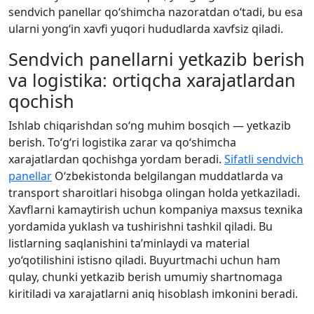
sendvich panellar qo‘shimcha nazoratdan o‘tadi, bu esa
ularni yong‘in xavfi yuqori hududlarda xavfsiz qiladi.
Sendvich panellarni yetkazib berish
va logistika: ortiqcha xarajatlardan
qochish
Ishlab chiqarishdan so‘ng muhim bosqich — yetkazib
berish. To‘g‘ri logistika zarar va qo‘shimcha
xarajatlardan qochishga yordam beradi.
Sifatli sendvich
panellar
O‘zbekistonda belgilangan muddatlarda va
transport sharoitlari hisobga olingan holda yetkaziladi.
Xavflarni kamaytirish uchun kompaniya maxsus texnika
yordamida yuklash va tushirishni tashkil qiladi. Bu
listlarning saqlanishini ta’minlaydi va material
yo‘qotilishini istisno qiladi. Buyurtmachi uchun ham
qulay, chunki yetkazib berish umumiy shartnomaga
kiritiladi va xarajatlarni aniq hisoblash imkonini beradi.