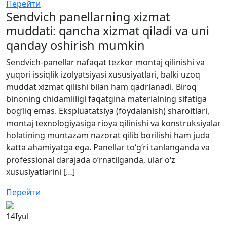
Перейти
Sendvich panellarning xizmat
muddati: qancha xizmat qiladi va uni
qanday oshirish mumkin
Sendvich-panellar nafaqat tezkor montaj qilinishi va
yuqori issiqlik izolyatsiyasi xususiyatlari, balki uzoq
muddat xizmat qilishi bilan ham qadrlanadi. Biroq
binoning chidamliligi faqatgina materialning sifatiga
bog‘liq emas. Ekspluatatsiya (foydalanish) sharoitlari,
montaj texnologiyasiga rioya qilinishi va konstruksiyalar
holatining muntazam nazorat qilib borilishi ham juda
katta ahamiyatga ega. Panellar to‘g‘ri tanlanganda va
professional darajada o‘rnatilganda, ular o‘z
xususiyatlarini […]
Перейти
14
Iyul