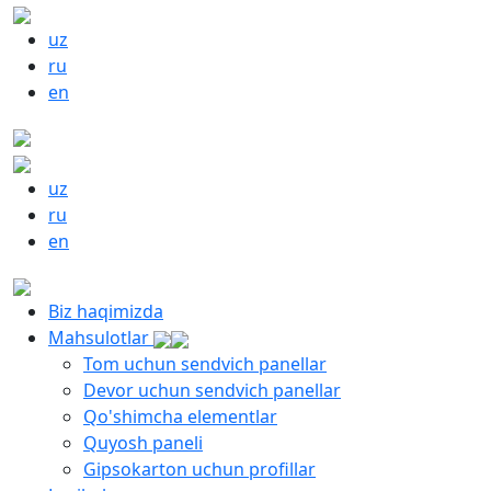
uz
ru
en
uz
ru
en
Biz haqimizda
Mahsulotlar
Tom uchun sendvich panellar
Devor uchun sendvich panellar
Qo'shimcha elementlar
Quyosh paneli
Gipsokarton uchun profillar