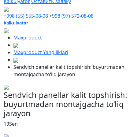
Kalkulyator
Оставить заявку
+998 (55) 555-08-08
+998 (97) 572-08-08
Kalkulyator
Maxproduct
Maxproduct Yangiliklari
Sendvich panellar kalit topshirish: buyurtmadan
montajgacha to‘liq jarayon
Sendvich panellar kalit topshirish:
buyurtmadan montajgacha to‘liq
jarayon
19
Sen