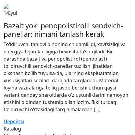
14
Iyul
Bazalt yoki penopolistirolli sendvich-
panellar: nimani tanlash kerak
To‘ldiruvchi tanlovi binoning chidamliligi, xavfsizligi va
energiya tejamkorligiga bevosita ta’sir qiladi. Bir
qarashda bazalt va penopolistirol (penoplast)
to‘ldiruvchili sendvich-panellar tuzilishi jihatidan
o‘xshash bo‘lib tuyulsa-da, ularning ekspluatatsion
xususiyatlari sezilarli darajada farqlanadi. Material
loyiha vazifalariga to‘liq javob berishi uchun qaysi
variant qanday sharoitlarda o‘z ustunliklarini namoyon
etishini oldindan tushunib olish lozim. Ikki turdagi
to‘ldiruvchi o‘rtasidagi farq nimalardan […]
Перейти
Katalog