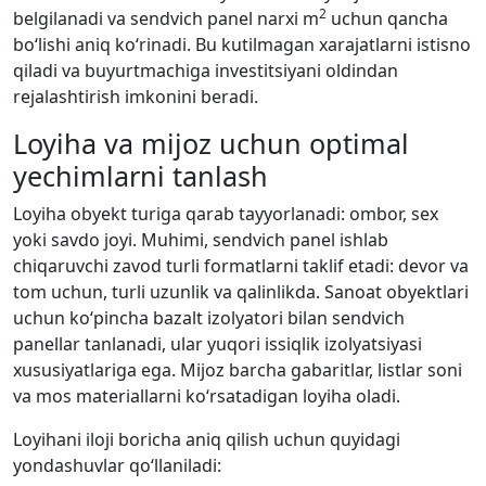
2
belgilanadi va sendvich panel narxi m
uchun qancha
bo‘lishi aniq ko‘rinadi. Bu kutilmagan xarajatlarni istisno
qiladi va buyurtmachiga investitsiyani oldindan
rejalashtirish imkonini beradi.
Loyiha va mijoz uchun optimal
yechimlarni tanlash
Loyiha obyekt turiga qarab tayyorlanadi: ombor, sex
yoki savdo joyi. Muhimi, sendvich panel ishlab
chiqaruvchi zavod turli formatlarni taklif etadi: devor va
tom uchun, turli uzunlik va qalinlikda. Sanoat obyektlari
uchun ko‘pincha bazalt izolyatori bilan sendvich
panellar tanlanadi, ular yuqori issiqlik izolyatsiyasi
xususiyatlariga ega. Mijoz barcha gabaritlar, listlar soni
va mos materiallarni ko‘rsatadigan loyiha oladi.
Loyihani iloji boricha aniq qilish uchun quyidagi
yondashuvlar qo‘llaniladi: