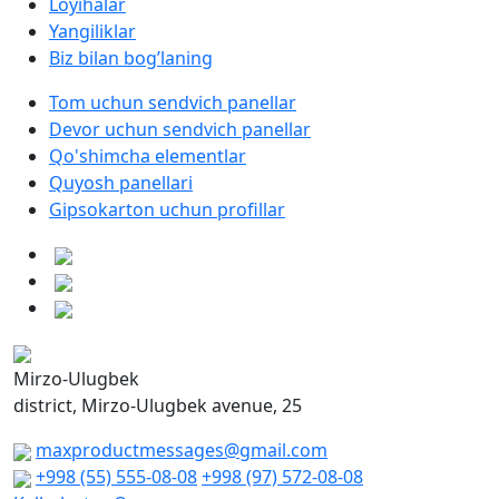
Loyihalar
Yangiliklar
Biz bilan bog’laning
Tom uchun sendvich panellar
Devor uchun sendvich panellar
Qo'shimcha elementlar
Quyosh panellari
Gipsokarton uchun profillar
Mirzo-Ulugbek
district, Mirzo-Ulugbek avenue, 25
maxproductmessages@gmail.com
+998 (55) 555-08-08
+998 (97) 572-08-08