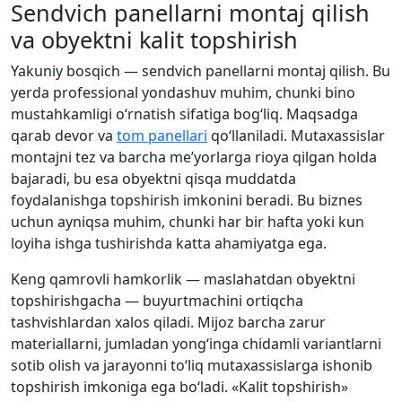
Sendvich panellarni montaj qilish
va obyektni kalit topshirish
Yakuniy bosqich — sendvich panellarni montaj qilish. Bu
yerda professional yondashuv muhim, chunki bino
mustahkamligi o‘rnatish sifatiga bog‘liq. Maqsadga
qarab devor va
tom panellari
qo‘llaniladi. Mutaxassislar
montajni tez va barcha me’yorlarga rioya qilgan holda
bajaradi, bu esa obyektni qisqa muddatda
foydalanishga topshirish imkonini beradi. Bu biznes
uchun ayniqsa muhim, chunki har bir hafta yoki kun
loyiha ishga tushirishda katta ahamiyatga ega.
Keng qamrovli hamkorlik — maslahatdan obyektni
topshirishgacha — buyurtmachini ortiqcha
tashvishlardan xalos qiladi. Mijoz barcha zarur
materiallarni, jumladan yong‘inga chidamli variantlarni
sotib olish va jarayonni to‘liq mutaxassislarga ishonib
topshirish imkoniga ega bo‘ladi. «Kalit topshirish»