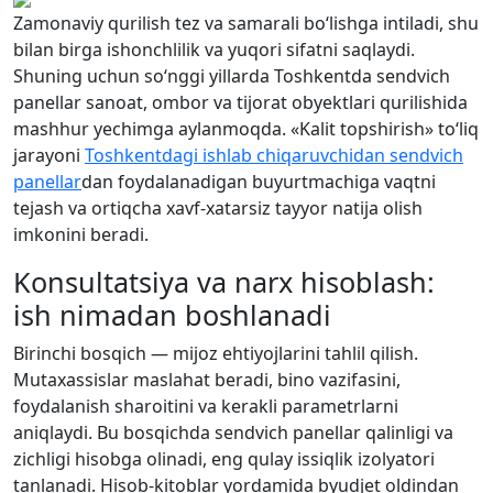
Zamonaviy qurilish tez va samarali bo‘lishga intiladi, shu
bilan birga ishonchlilik va yuqori sifatni saqlaydi.
Shuning uchun so‘nggi yillarda Toshkentda sendvich
panellar sanoat, ombor va tijorat obyektlari qurilishida
mashhur yechimga aylanmoqda. «Kalit topshirish» to‘liq
jarayoni
Toshkentdagi ishlab chiqaruvchidan sendvich
panellar
dan foydalanadigan buyurtmachiga vaqtni
tejash va ortiqcha xavf-xatarsiz tayyor natija olish
imkonini beradi.
Konsultatsiya va narx hisoblash:
ish nimadan boshlanadi
Birinchi bosqich — mijoz ehtiyojlarini tahlil qilish.
Mutaxassislar maslahat beradi, bino vazifasini,
foydalanish sharoitini va kerakli parametrlarni
aniqlaydi. Bu bosqichda sendvich panellar qalinligi va
zichligi hisobga olinadi, eng qulay issiqlik izolyatori
tanlanadi. Hisob-kitoblar yordamida byudjet oldindan