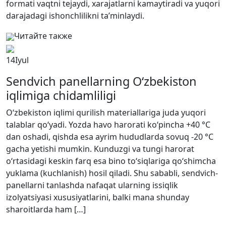
formati vaqtni tejaydi, xarajatlarni kamaytiradi va yuqori
darajadagi ishonchlilikni ta’minlaydi.
Читайте также
14
Iyul
Sendvich panellarning O‘zbekiston
iqlimiga chidamliligi
O‘zbekiston iqlimi qurilish materiallariga juda yuqori
talablar qo‘yadi. Yozda havo harorati ko‘pincha +40 °C
dan oshadi, qishda esa ayrim hududlarda sovuq -20 °C
gacha yetishi mumkin. Kunduzgi va tungi harorat
o‘rtasidagi keskin farq esa bino to‘siqlariga qo‘shimcha
yuklama (kuchlanish) hosil qiladi. Shu sababli, sendvich-
panellarni tanlashda nafaqat ularning issiqlik
izolyatsiyasi xususiyatlarini, balki mana shunday
sharoitlarda ham […]