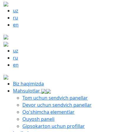
uz
ru
en
uz
ru
en
Biz haqimizda
Mahsulotlar
Tom uchun sendvich panellar
Devor uchun sendvich panellar
Qo'shimcha elementlar
Quyosh paneli
Gipsokarton uchun profillar