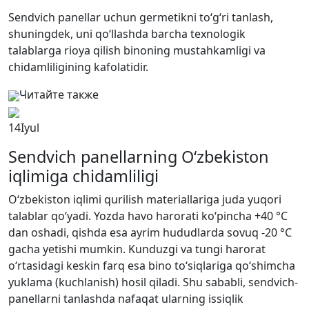
Sendvich panellar uchun germetikni to‘g‘ri tanlash,
shuningdek, uni qo‘llashda barcha texnologik
talablarga rioya qilish binoning mustahkamligi va
chidamliligining kafolatidir.
Читайте также
14
Iyul
Sendvich panellarning O‘zbekiston
iqlimiga chidamliligi
O‘zbekiston iqlimi qurilish materiallariga juda yuqori
talablar qo‘yadi. Yozda havo harorati ko‘pincha +40 °C
dan oshadi, qishda esa ayrim hududlarda sovuq -20 °C
gacha yetishi mumkin. Kunduzgi va tungi harorat
o‘rtasidagi keskin farq esa bino to‘siqlariga qo‘shimcha
yuklama (kuchlanish) hosil qiladi. Shu sababli, sendvich-
panellarni tanlashda nafaqat ularning issiqlik