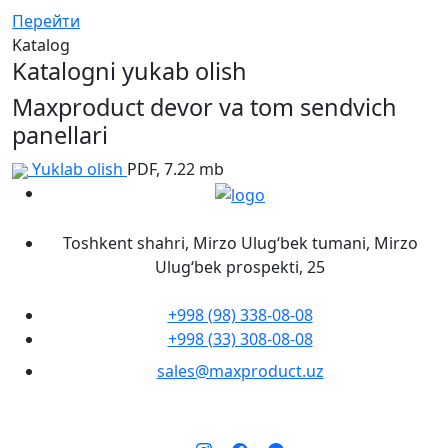
Перейти
Katalog
Katalogni yukab olish
Maxproduct devor va tom sendvich
panellari
Yuklab olish
PDF, 7.22 mb
Toshkent shahri, Mirzo Ulug‘bek tumani, Mirzo
Ulug‘bek prospekti, 25
+998 (98) 338-08-08
+998 (33) 308-08-08
sales@maxproduct.uz