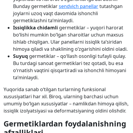
Bunday germetiklar
sendvich panellar
tutashgan
joylarni uzoq vaqt davomida ishonchli
germetiklashni ta’minlaydi.
Issiqlikka chidamli
germetiklar – yuqori harorat
bo‘lishi mumkin bo‘lgan sharoitlar uchun maxsus
ishlab chiqilgan. Ular panellarni issiqlik ta’siridan
himoya qiladi va shaklining o‘zgarishini oldini oladi.
Suyuq
germetiklar – qo‘llash osonligi tufayli qulay.
Bu turdagi sanoat germetiklari tez qotadi, bu esa
o‘rnatish vaqtini qisqartiradi va ishonchli himoyani
ta’minlaydi.
Yuqorida sanab o‘tilgan turlarning funksional
xususiyatlari har xil. Biroq, ularning barchasi uchun
umumiy bo‘lgan xususiyatlar – namlikdan himoya qilish,
issiqlik izolyatsiyasi va deformatsiyaning oldini olishdir.
Germetiklardan foydalanishning
afzalliklari