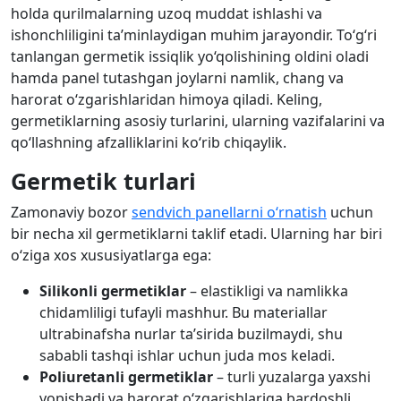
holda qurilmalarning uzoq muddat ishlashi va
ishonchliligini ta’minlaydigan muhim jarayondir. To‘g‘ri
tanlangan germetik issiqlik yo‘qolishining oldini oladi
hamda panel tutashgan joylarni namlik, chang va
harorat o‘zgarishlaridan himoya qiladi. Keling,
germetiklarning asosiy turlarini, ularning vazifalarini va
qo‘llashning afzalliklarini ko‘rib chiqaylik.
Germetik turlari
Zamonaviy bozor
sendvich panellarni o‘rnatish
uchun
bir necha xil germetiklarni taklif etadi. Ularning har biri
o‘ziga xos xususiyatlarga ega:
Silikonli germetiklar
– elastikligi va namlikka
chidamliligi tufayli mashhur. Bu materiallar
ultrabinafsha nurlar ta’sirida buzilmaydi, shu
sababli tashqi ishlar uchun juda mos keladi.
Poliuretanli germetiklar
– turli yuzalarga yaxshi
yopishadi va harorat o‘zgarishlariga bardoshli.