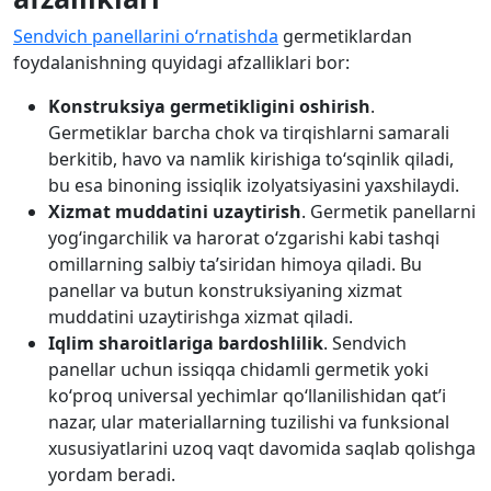
Sendvich panellarini o‘rnatishda
germetiklardan
foydalanishning quyidagi afzalliklari bor:
Konstruksiya germetikligini oshirish
.
Germetiklar barcha chok va tirqishlarni samarali
berkitib, havo va namlik kirishiga to‘sqinlik qiladi,
bu esa binoning issiqlik izolyatsiyasini yaxshilaydi.
Xizmat muddatini uzaytirish
. Germetik panellarni
yog‘ingarchilik va harorat o‘zgarishi kabi tashqi
omillarning salbiy ta’siridan himoya qiladi. Bu
panellar va butun konstruksiyaning xizmat
muddatini uzaytirishga xizmat qiladi.
Iqlim sharoitlariga bardoshlilik
. Sendvich
panellar uchun issiqqa chidamli germetik yoki
ko‘proq universal yechimlar qo‘llanilishidan qat’i
nazar, ular materiallarning tuzilishi va funksional
xususiyatlarini uzoq vaqt davomida saqlab qolishga
yordam beradi.