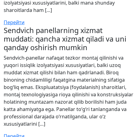
izolyatsiyasi xususiyatlarini, balki mana shunday
sharoitlarda ham […]
Перейти
Sendvich panellarning xizmat
muddati: qancha xizmat qiladi va uni
qanday oshirish mumkin
Sendvich-panellar nafaqat tezkor montaj qilinishi va
yuqori issiqlik izolyatsiyasi xususiyatlari, balki uzoq
muddat xizmat qilishi bilan ham qadrlanadi. Biroq
binoning chidamliligi faqatgina materialning sifatiga
bog‘liq emas. Ekspluatatsiya (foydalanish) sharoitlari,
montaj texnologiyasiga rioya qilinishi va konstruksiyalar
holatining muntazam nazorat qilib borilishi ham juda
katta ahamiyatga ega. Panellar to‘g‘ri tanlanganda va
professional darajada o‘rnatilganda, ular o‘z
xususiyatlarini […]
Перейти