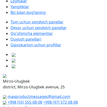
Loyihalar
Yangiliklar
Biz bilan bog’laning
Tom uchun sendvich panellar
Devor uchun sendvich panellar
Qo'shimcha elementlar
Quyosh panellari
Gipsokarton uchun profillar
Mirzo-Ulugbek
district, Mirzo-Ulugbek avenue, 25
maxproductmessages@gmail.com
+998 (55) 555-08-08
+998 (97) 572-08-08