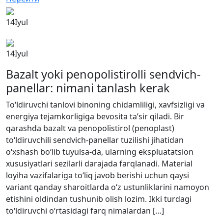
14
Iyul
14
Iyul
Bazalt yoki penopolistirolli sendvich-
panellar: nimani tanlash kerak
To‘ldiruvchi tanlovi binoning chidamliligi, xavfsizligi va
energiya tejamkorligiga bevosita ta’sir qiladi. Bir
qarashda bazalt va penopolistirol (penoplast)
to‘ldiruvchili sendvich-panellar tuzilishi jihatidan
o‘xshash bo‘lib tuyulsa-da, ularning ekspluatatsion
xususiyatlari sezilarli darajada farqlanadi. Material
loyiha vazifalariga to‘liq javob berishi uchun qaysi
variant qanday sharoitlarda o‘z ustunliklarini namoyon
etishini oldindan tushunib olish lozim. Ikki turdagi
to‘ldiruvchi o‘rtasidagi farq nimalardan […]