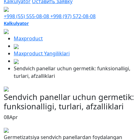
Kalkulyator
Оставить заявку
+998 (55) 555-08-08
+998 (97) 572-08-08
Kalkulyator
Maxproduct
Maxproduct Yangiliklari
Sendvich panellar uchun germetik: funksionalligi,
turlari, afzalliklari
Sendvich panellar uchun germetik:
funksionalligi, turlari, afzalliklari
08
Apr
Germetizatsiya sendvich panellardan foydalangan