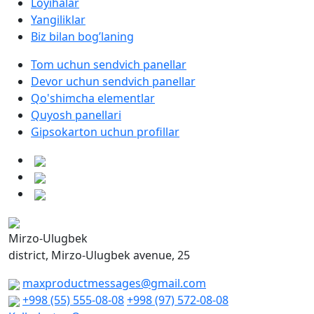
Loyihalar
Yangiliklar
Biz bilan bog’laning
Tom uchun sendvich panellar
Devor uchun sendvich panellar
Qo'shimcha elementlar
Quyosh panellari
Gipsokarton uchun profillar
Mirzo-Ulugbek
district, Mirzo-Ulugbek avenue, 25
maxproductmessages@gmail.com
+998 (55) 555-08-08
+998 (97) 572-08-08