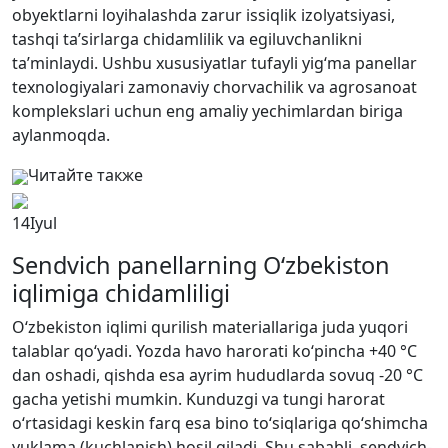
obyektlarni loyihalashda zarur issiqlik izolyatsiyasi,
tashqi ta’sirlarga chidamlilik va egiluvchanlikni
ta’minlaydi. Ushbu xususiyatlar tufayli yig‘ma panellar
texnologiyalari zamonaviy chorvachilik va agrosanoat
komplekslari uchun eng amaliy yechimlardan biriga
aylanmoqda.
Читайте также
14
Iyul
Sendvich panellarning O‘zbekiston
iqlimiga chidamliligi
O‘zbekiston iqlimi qurilish materiallariga juda yuqori
talablar qo‘yadi. Yozda havo harorati ko‘pincha +40 °C
dan oshadi, qishda esa ayrim hududlarda sovuq -20 °C
gacha yetishi mumkin. Kunduzgi va tungi harorat
o‘rtasidagi keskin farq esa bino to‘siqlariga qo‘shimcha
yuklama (kuchlanish) hosil qiladi. Shu sababli, sendvich-