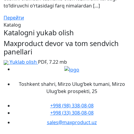
to‘ldiruvchi o‘rtasidagi farq nimalardan […]
Перейти
Katalog
Katalogni yukab olish
Maxproduct devor va tom sendvich
panellari
Yuklab olish
PDF, 7.22 mb
Toshkent shahri, Mirzo Ulug‘bek tumani, Mirzo
Ulug‘bek prospekti, 25
+998 (98) 338-08-08
+998 (33) 308-08-08
sales@maxproduct.uz