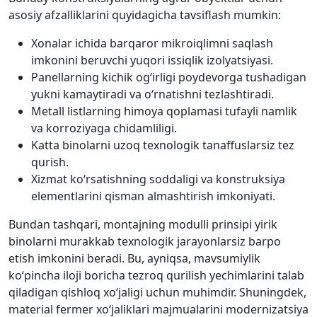
asosiy afzalliklarini quyidagicha tavsiflash mumkin:
Xonalar ichida barqaror mikroiqlimni saqlash
imkonini beruvchi yuqori issiqlik izolyatsiyasi.
Panellarning kichik og‘irligi poydevorga tushadigan
yukni kamaytiradi va o‘rnatishni tezlashtiradi.
Metall listlarning himoya qoplamasi tufayli namlik
va korroziyaga chidamliligi.
Katta binolarni uzoq texnologik tanaffuslarsiz tez
qurish.
Xizmat ko‘rsatishning soddaligi va konstruksiya
elementlarini qisman almashtirish imkoniyati.
Bundan tashqari, montajning modulli prinsipi yirik
binolarni murakkab texnologik jarayonlarsiz barpo
etish imkonini beradi. Bu, ayniqsa, mavsumiylik
ko‘pincha iloji boricha tezroq qurilish yechimlarini talab
qiladigan qishloq xo‘jaligi uchun muhimdir. Shuningdek,
material fermer xo‘jaliklari majmualarini modernizatsiya