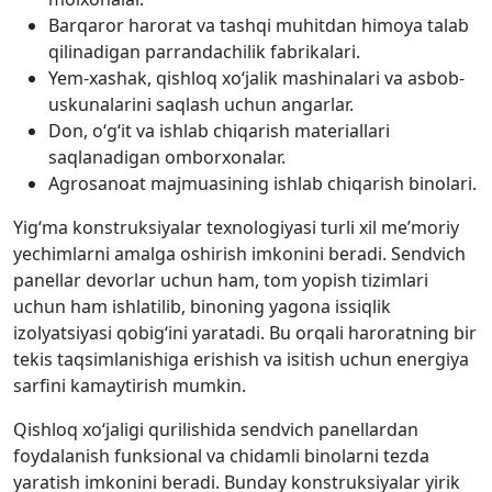
Barqaror harorat va tashqi muhitdan himoya talab
qilinadigan parrandachilik fabrikalari.
Yem-xashak, qishloq xo‘jalik mashinalari va asbob-
uskunalarini saqlash uchun angarlar.
Don, o‘g‘it va ishlab chiqarish materiallari
saqlanadigan omborxonalar.
Agrosanoat majmuasining ishlab chiqarish binolari.
Yig‘ma konstruksiyalar texnologiyasi turli xil me’moriy
yechimlarni amalga oshirish imkonini beradi. Sendvich
panellar devorlar uchun ham, tom yopish tizimlari
uchun ham ishlatilib, binoning yagona issiqlik
izolyatsiyasi qobig‘ini yaratadi. Bu orqali haroratning bir
tekis taqsimlanishiga erishish va isitish uchun energiya
sarfini kamaytirish mumkin.
Qishloq xo‘jaligi qurilishida sendvich panellardan
foydalanish funksional va chidamli binolarni tezda
yaratish imkonini beradi. Bunday konstruksiyalar yirik