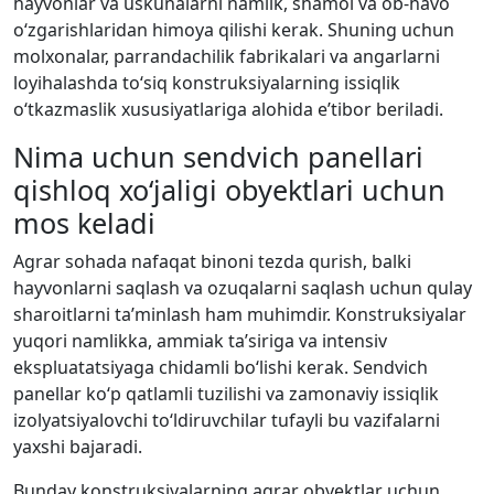
hayvonlar va uskunalarni namlik, shamol va ob-havo
o‘zgarishlaridan himoya qilishi kerak. Shuning uchun
molxonalar, parrandachilik fabrikalari va angarlarni
loyihalashda to‘siq konstruksiyalarning issiqlik
o‘tkazmaslik xususiyatlariga alohida e’tibor beriladi.
Nima uchun sendvich panellari
qishloq xo‘jaligi obyektlari uchun
mos keladi
Agrar sohada nafaqat binoni tezda qurish, balki
hayvonlarni saqlash va ozuqalarni saqlash uchun qulay
sharoitlarni ta’minlash ham muhimdir. Konstruksiyalar
yuqori namlikka, ammiak ta’siriga va intensiv
ekspluatatsiyaga chidamli bo‘lishi kerak. Sendvich
panellar ko‘p qatlamli tuzilishi va zamonaviy issiqlik
izolyatsiyalovchi to‘ldiruvchilar tufayli bu vazifalarni
yaxshi bajaradi.
Bunday konstruksiyalarning agrar obyektlar uchun