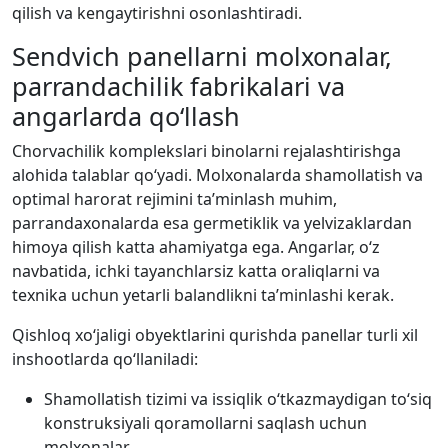
qilish va kengaytirishni osonlashtiradi.
Sendvich panellarni molxonalar,
parrandachilik fabrikalari va
angarlarda qo‘llash
Chorvachilik komplekslari binolarni rejalashtirishga
alohida talablar qo‘yadi. Molxonalarda shamollatish va
optimal harorat rejimini ta’minlash muhim,
parrandaxonalarda esa germetiklik va yelvizaklardan
himoya qilish katta ahamiyatga ega. Angarlar, o‘z
navbatida, ichki tayanchlarsiz katta oraliqlarni va
texnika uchun yetarli balandlikni ta’minlashi kerak.
Qishloq xo‘jaligi obyektlarini qurishda panellar turli xil
inshootlarda qo‘llaniladi:
Shamollatish tizimi va issiqlik o‘tkazmaydigan to‘siq
konstruksiyali qoramollarni saqlash uchun
molxonalar.