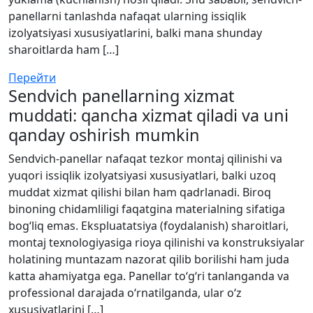
panellarni tanlashda nafaqat ularning issiqlik
izolyatsiyasi xususiyatlarini, balki mana shunday
sharoitlarda ham […]
Перейти
Sendvich panellarning xizmat
muddati: qancha xizmat qiladi va uni
qanday oshirish mumkin
Sendvich-panellar nafaqat tezkor montaj qilinishi va
yuqori issiqlik izolyatsiyasi xususiyatlari, balki uzoq
muddat xizmat qilishi bilan ham qadrlanadi. Biroq
binoning chidamliligi faqatgina materialning sifatiga
bog‘liq emas. Ekspluatatsiya (foydalanish) sharoitlari,
montaj texnologiyasiga rioya qilinishi va konstruksiyalar
holatining muntazam nazorat qilib borilishi ham juda
katta ahamiyatga ega. Panellar to‘g‘ri tanlanganda va
professional darajada o‘rnatilganda, ular o‘z
xususiyatlarini […]