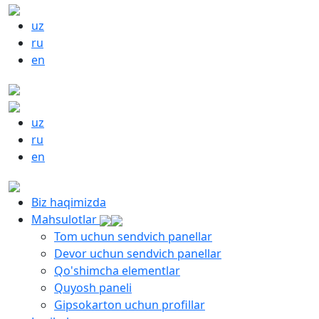
uz
ru
en
uz
ru
en
Biz haqimizda
Mahsulotlar
Tom uchun sendvich panellar
Devor uchun sendvich panellar
Qo'shimcha elementlar
Quyosh paneli
Gipsokarton uchun profillar