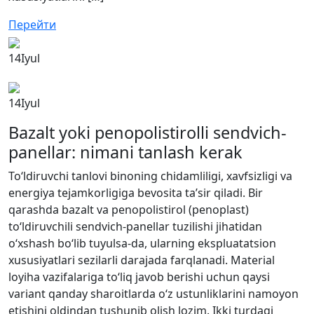
Перейти
14
Iyul
14
Iyul
Bazalt yoki penopolistirolli sendvich-
panellar: nimani tanlash kerak
To‘ldiruvchi tanlovi binoning chidamliligi, xavfsizligi va
energiya tejamkorligiga bevosita ta’sir qiladi. Bir
qarashda bazalt va penopolistirol (penoplast)
to‘ldiruvchili sendvich-panellar tuzilishi jihatidan
o‘xshash bo‘lib tuyulsa-da, ularning ekspluatatsion
xususiyatlari sezilarli darajada farqlanadi. Material
loyiha vazifalariga to‘liq javob berishi uchun qaysi
variant qanday sharoitlarda o‘z ustunliklarini namoyon
etishini oldindan tushunib olish lozim. Ikki turdagi