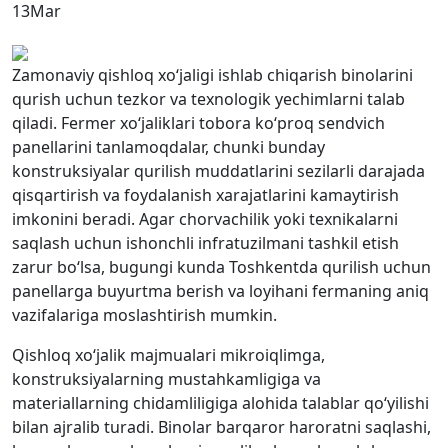
13
Mar
Zamonaviy qishloq xo‘jaligi ishlab chiqarish binolarini
qurish uchun tezkor va texnologik yechimlarni talab
qiladi. Fermer xo‘jaliklari tobora ko‘proq sendvich
panellarini tanlamoqdalar, chunki bunday
konstruksiyalar qurilish muddatlarini sezilarli darajada
qisqartirish va foydalanish xarajatlarini kamaytirish
imkonini beradi. Agar chorvachilik yoki texnikalarni
saqlash uchun ishonchli infratuzilmani tashkil etish
zarur bo‘lsa, bugungi kunda Toshkentda qurilish uchun
panellarga buyurtma berish va loyihani fermaning aniq
vazifalariga moslashtirish mumkin.
Qishloq xo‘jalik majmualari mikroiqlimga,
konstruksiyalarning mustahkamligiga va
materiallarning chidamliligiga alohida talablar qo‘yilishi
bilan ajralib turadi. Binolar barqaror haroratni saqlashi,