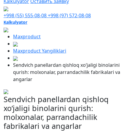
Kalkulyator
Оставить заявку
+998 (55) 555-08-08
+998 (97) 572-08-08
Kalkulyator
Maxproduct
Maxproduct Yangiliklari
Sendvich panellardan qishloq xo‘jaligi binolarini
qurish: molxonalar, parrandachilik fabrikalari va
angarlar
Sendvich panellardan qishloq
xo‘jaligi binolarini qurish:
molxonalar, parrandachilik
fabrikalari va angarlar