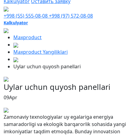
Kalkulyator
Оставить заявку
+998 (55) 555-08-08
+998 (97) 572-08-08
Kalkulyator
Maxproduct
Maxproduct Yangiliklari
Uylar uchun quyosh panellari
Uylar uchun quyosh panellari
09
Apr
Zamonaviy texnologiyalar uy egalariga energiya
samaradorligi va ekologik barqarorlik sohasida yangi
imkoniyatlar taqdim etmoqda. Bunday innovatsion