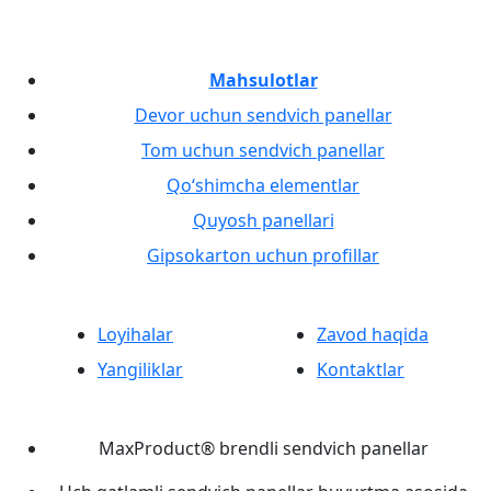
Mahsulotlar
Devor uchun sendvich panellar
Tom uchun sendvich panellar
Qo‘shimcha elementlar
Quyosh panellari
Gipsokarton uchun profillar
Loyihalar
Zavod haqida
Yangiliklar
Kontaktlar
MaxProduct® brendli sendvich panellar