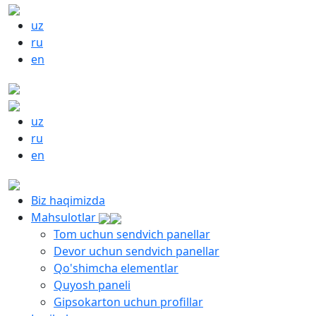
uz
ru
en
uz
ru
en
Biz haqimizda
Mahsulotlar
Tom uchun sendvich panellar
Devor uchun sendvich panellar
Qo'shimcha elementlar
Quyosh paneli
Gipsokarton uchun profillar