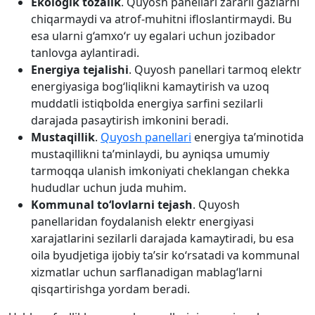
Ekologik tozalik
. Quyosh panellari zararli gazlarni
chiqarmaydi va atrof-muhitni ifloslantirmaydi. Bu
esa ularni g‘amxo‘r uy egalari uchun jozibador
tanlovga aylantiradi.
Energiya tejalishi
. Quyosh panellari tarmoq elektr
energiyasiga bog‘liqlikni kamaytirish va uzoq
muddatli istiqbolda energiya sarfini sezilarli
darajada pasaytirish imkonini beradi.
Mustaqillik
.
Quyosh panellari
energiya ta’minotida
mustaqillikni ta’minlaydi, bu ayniqsa umumiy
tarmoqqa ulanish imkoniyati cheklangan chekka
hududlar uchun juda muhim.
Kommunal to‘lovlarni tejash
. Quyosh
panellaridan foydalanish elektr energiyasi
xarajatlarini sezilarli darajada kamaytiradi, bu esa
oila byudjetiga ijobiy ta’sir ko‘rsatadi va kommunal
xizmatlar uchun sarflanadigan mablag‘larni
qisqartirishga yordam beradi.