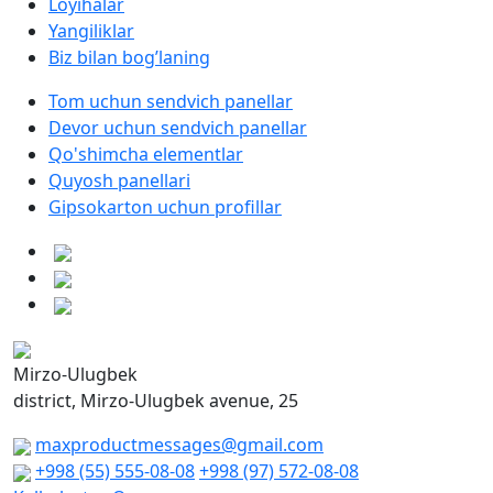
Loyihalar
Yangiliklar
Biz bilan bog’laning
Tom uchun sendvich panellar
Devor uchun sendvich panellar
Qo'shimcha elementlar
Quyosh panellari
Gipsokarton uchun profillar
Mirzo-Ulugbek
district, Mirzo-Ulugbek avenue, 25
maxproductmessages@gmail.com
+998 (55) 555-08-08
+998 (97) 572-08-08