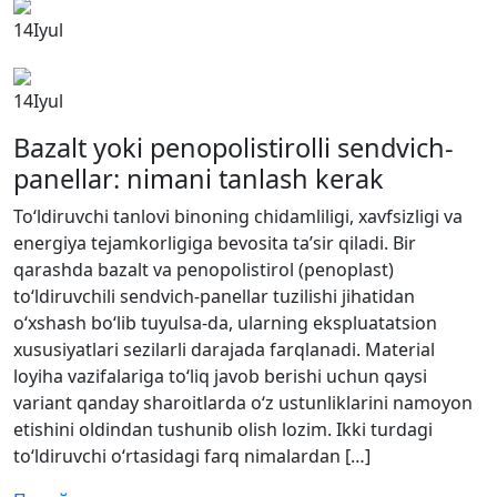
14
Iyul
14
Iyul
Bazalt yoki penopolistirolli sendvich-
panellar: nimani tanlash kerak
To‘ldiruvchi tanlovi binoning chidamliligi, xavfsizligi va
energiya tejamkorligiga bevosita ta’sir qiladi. Bir
qarashda bazalt va penopolistirol (penoplast)
to‘ldiruvchili sendvich-panellar tuzilishi jihatidan
o‘xshash bo‘lib tuyulsa-da, ularning ekspluatatsion
xususiyatlari sezilarli darajada farqlanadi. Material
loyiha vazifalariga to‘liq javob berishi uchun qaysi
variant qanday sharoitlarda o‘z ustunliklarini namoyon
etishini oldindan tushunib olish lozim. Ikki turdagi
to‘ldiruvchi o‘rtasidagi farq nimalardan […]