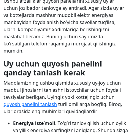
Ushbu afzalliklar quyosh panellarini xususiy uylar
uchun jozibador tanlovga aylantiradi. Agar sizda uylar
va kottejlarda mashhur muqobil elektr energiyasi
manbayidan foydalanish bo‘yicha savollar tug‘ilsa,
ularni kompaniyamiz xodimlariga berishingizni
maslahat beramiz. Buning uchun saytimizda
ko‘rsatilgan telefon raqamiga murojaat qilishingiz
mumkin.
Uy uchun quyosh panelini
qanday tanlash kerak
Maqolamizning ushbu qismida xususiy uy-joy uchun
maqbul jihozlarni tanlashni istovchilar uchun foydali
tavsiyalar berilgan. Uyingiz yoki kottejingiz uchun
quyosh panelini tanlash
turli omillarga bog‘liq. Biroq,
ular orasida eng muhimlari quyidagilardir:
Energiya iste’moli
. To‘g‘ri tanlov qilish uchun oylik
va yillik energiya sarfingizni aniqlang. Shunda sizga