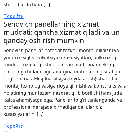
sharoitlarda ham […]
Перейти
Sendvich panellarning xizmat
muddati: qancha xizmat qiladi va uni
qanday oshirish mumkin
Sendvich-panellar nafaqat tezkor montaj qilinishi va
yuqori issiqlik izolyatsiyasi xususiyatlari, balki uzoq
muddat xizmat qilishi bilan ham qadrlanadi. Biroq
binoning chidamliligi faqatgina materialning sifatiga
bog‘liq emas. Ekspluatatsiya (foydalanish) sharoitlari,
montaj texnologiyasiga rioya qilinishi va konstruksiyalar
holatining muntazam nazorat qilib borilishi ham juda
katta ahamiyatga ega. Panellar to‘g‘ri tanlanganda va
professional darajada o‘rnatilganda, ular o‘z
xususiyatlarini […]
Перейти