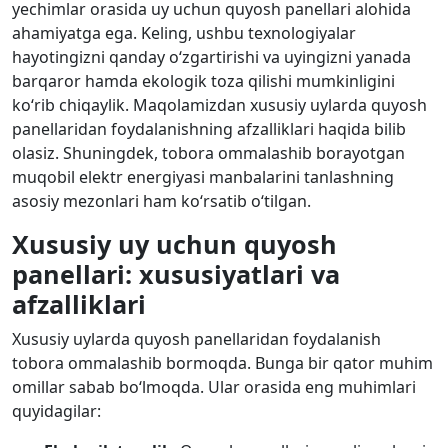
yechimlar orasida uy uchun quyosh panellari alohida
ahamiyatga ega. Keling, ushbu texnologiyalar
hayotingizni qanday o‘zgartirishi va uyingizni yanada
barqaror hamda ekologik toza qilishi mumkinligini
ko‘rib chiqaylik. Maqolamizdan xususiy uylarda quyosh
panellaridan foydalanishning afzalliklari haqida bilib
olasiz. Shuningdek, tobora ommalashib borayotgan
muqobil elektr energiyasi manbalarini tanlashning
asosiy mezonlari ham ko‘rsatib o‘tilgan.
Xususiy uy uchun quyosh
panellari: xususiyatlari va
afzalliklari
Xususiy uylarda quyosh panellaridan foydalanish
tobora ommalashib bormoqda. Bunga bir qator muhim
omillar sabab bo‘lmoqda. Ular orasida eng muhimlari
quyidagilar: