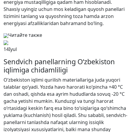
energiya mustaqilligiga qadam ham hisoblanadi.
Shaxsiy uyingiz uchun mos keladigan quyosh panellari
tizimini tanlang va quyoshning toza hamda arzon
energiyasi afzalliklaridan bahramand bo‘ling.
Читайте также
14
Iyul
Sendvich panellarning O‘zbekiston
iqlimiga chidamliligi
O‘zbekiston iqlimi qurilish materiallariga juda yuqori
talablar qo‘yadi. Yozda havo harorati ko‘pincha +40 °C
dan oshadi, qishda esa ayrim hududlarda sovuq -20 °C
gacha yetishi mumkin. Kunduzgi va tungi harorat
o‘rtasidagi keskin farq esa bino to‘siqlariga qo‘shimcha
yuklama (kuchlanish) hosil qiladi. Shu sababli, sendvich-
panellarni tanlashda nafaqat ularning issiqlik
izolyatsiyasi xususiyatlarini, balki mana shunday