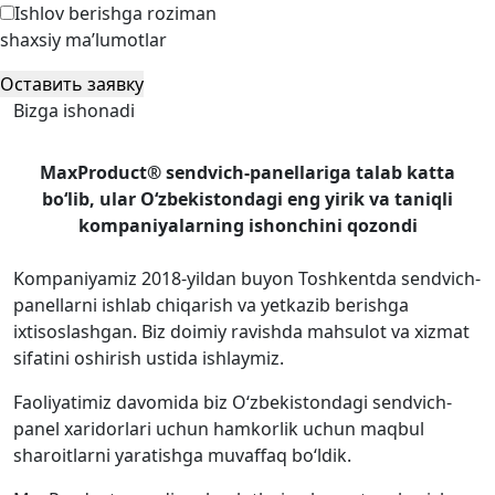
Ishlov berishga roziman
shaxsiy ma’lumotlar
Оставить заявку
Bizga ishonadi
MaxProduct® sendvich-panellariga talab katta
bo‘lib, ular O‘zbekistondagi eng yirik va taniqli
kompaniyalarning ishonchini qozondi
Kompaniyamiz 2018-yildan buyon Toshkentda sendvich-
panellarni ishlab chiqarish va yetkazib berishga
ixtisoslashgan. Biz doimiy ravishda mahsulot va xizmat
sifatini oshirish ustida ishlaymiz.
Faoliyatimiz davomida biz O‘zbekistondagi sendvich-
panel xaridorlari uchun hamkorlik uchun maqbul
sharoitlarni yaratishga muvaffaq bo‘ldik.