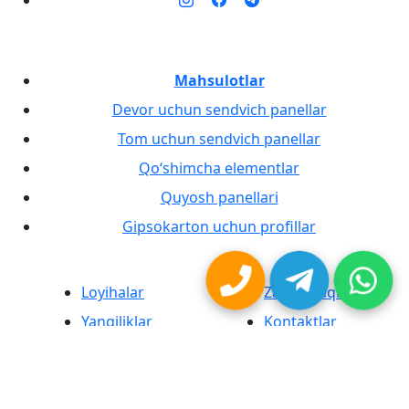
Mahsulotlar
Devor uchun sendvich panellar
Tom uchun sendvich panellar
Qo‘shimcha elementlar
Quyosh panellari
Gipsokarton uchun profillar
Loyihalar
Zavod haqida
Yangiliklar
Kontaktlar
MaxProduct® brendli sendvich panellar