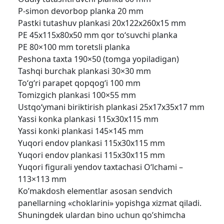
P-simon devorbop planka 20 mm
Pastki tutashuv plankasi 20x122x260x15 mm
PE 45x115x80x50 mm qor to‘suvchi planka
PE 80×100 mm toretsli planka
Peshona taxta 190×50 (tomga yopiladigan)
Tashqi burchak plankasi 30×30 mm
To‘g‘ri parapet qopqog‘i 100 mm
Tomizgich plankasi 100×55 mm
Ustqo‘ymani biriktirish plankasi 25x17x35x17 mm
Yassi konka plankasi 115x30x115 mm
Yassi konki plankasi 145×145 mm
Yuqori endov plankasi 115x30x115 mm
Yuqori endov plankasi 115x30x115 mm
Yuqori figurali yendov taxtachasi O‘lchami –
113×113 mm
Ko’makdosh elementlar asosan sendvich
panellarning «choklarini» yopishga xizmat qiladi.
Shuningdek ulardan bino uchun qo’shimcha