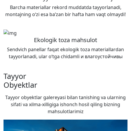
Barcha materiallar rekord muddatda tayyorlanadi,
montajning o‘zi esa ba’zan bir hafta ham vaqt olmaydi!
Ekologik toza mahsulot
Sendvich panellar faqat ekologik toza materiallardan
tayyorlanadi, ular o‘tga chidamli и влагоустойчивы
Tayyor
Obyektlar
Tayyor obyektlar galereyasi bilan tanishing va ularning
sifati va xilma-xilligiga ishonch hosil qiling
bizning
mahsulotlarimiz