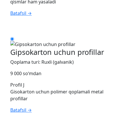
qismlar ham yasaladi
Batafsil →
Gipsokarton uchun profillar
Qoplama turi: Ruxli (galvanik)
9 000 so‘mdan
Profil J
Gisokarton uchun polimer qoplamali metal
profillar
Batafsil →