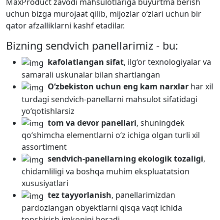
MaxProduct zavodi mahsulotlariga buyurtma berish
uchun bizga murojaat qilib, mijozlar o‘zlari uchun bir
qator afzalliklarni kashf etadilar.
Bizning sendvich panellarimiz - bu:
kafolatlangan sifat
, ilg‘or texnologiyalar va
samarali uskunalar bilan shartlangan
O‘zbekiston uchun eng kam narxlar
har xil
turdagi sendvich-panellarni mahsulot sifatidagi
yo‘qotishlarsiz
tom va devor panellari
, shuningdek
qo‘shimcha elementlarni o‘z ichiga olgan turli xil
assortiment
sendvich-panellarning ekologik tozaligi
,
chidamliligi va boshqa muhim ekspluatatsion
xususiyatlari
tez tayyorlanish
, panellarimizdan
pardozlangan obyektlarni qisqa vaqt ichida
topshirish imkonini beradi