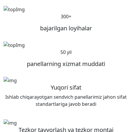
300+
bajarilgan loyihalar
50 yil
panellarning xizmat muddati
Yuqori sifat
Ishlab chiqarayotgan sendvich panellarimiz jahon sifat
standartlariga javob beradi
Tezkor tayyorlash va tezkor montaj