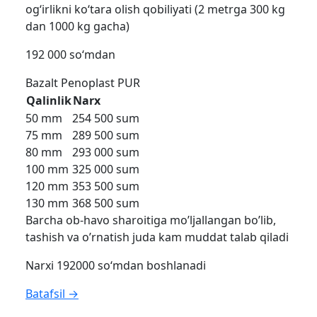
og‘irlikni ko‘tara olish qobiliyati (2 metrga 300 kg
dan 1000 kg gacha)
192 000 so‘mdan
Bazalt
Penoplast
PUR
Qalinlik
Narx
50 mm
254 500 sum
75 mm
289 500 sum
80 mm
293 000 sum
100 mm
325 000 sum
120 mm
353 500 sum
130 mm
368 500 sum
Barcha ob-havo sharoitiga mo’ljallangan bo’lib,
tashish va o’rnatish juda kam muddat talab qiladi
Narxi 192000 so‘mdan boshlanadi
Batafsil →