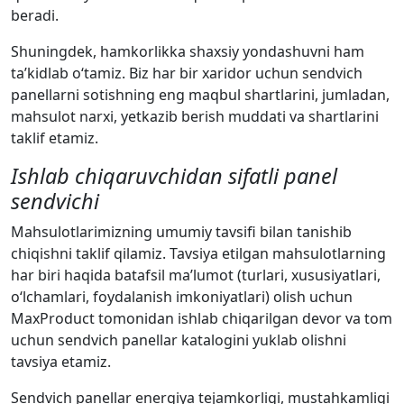
beradi.
Shuningdek, hamkorlikka shaxsiy yondashuvni ham
ta’kidlab o‘tamiz. Biz har bir xaridor uchun sendvich
panellarni sotishning eng maqbul shartlarini, jumladan,
mahsulot narxi, yetkazib berish muddati va shartlarini
taklif etamiz.
Ishlab chiqaruvchidan sifatli panel
sendvichi
Mahsulotlarimizning umumiy tavsifi bilan tanishib
chiqishni taklif qilamiz. Tavsiya etilgan mahsulotlarning
har biri haqida batafsil ma’lumot (turlari, xususiyatlari,
o‘lchamlari, foydalanish imkoniyatlari) olish uchun
MaxProduct tomonidan ishlab chiqarilgan devor va tom
uchun sendvich panellar katalogini yuklab olishni
tavsiya etamiz.
Sendvich panellar energiya tejamkorligi, mustahkamligi