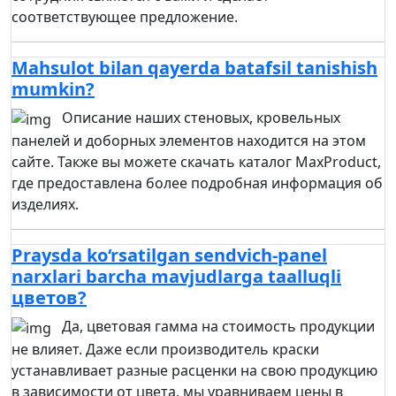
соответствующее предложение.
Mahsulot bilan qayerda batafsil tanishish
mumkin?
Описание наших стеновых, кровельных
панелей и доборных элементов находится на этом
сайте. Также вы можете скачать каталог MaxProduct,
где предоставлена более подробная информация об
изделиях.
Praysda ko‘rsatilgan sendvich-panel
narxlari barcha mavjudlarga taalluqli
цветов?
Да, цветовая гамма на стоимость продукции
не влияет. Даже если производитель краски
устанавливает разные расценки на свою продукцию
в зависимости от цвета, мы уравниваем цены в