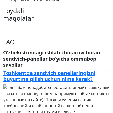
Foydali
maqolalar
FAQ
O‘zbekistondagi ishlab chiqaruvchidan
sendvich-panellar bo‘yicha ommabop
savollar
Toshkentda sendvich panellaringizni
buyurtma qilish uchun nima kerak?
Вам понадобится оставить онлайн-заявку или
связаться с менеджером напрямую (любые контакты
указанные на сайте). После изучения ваших
требований и особенностей вашего объекта
сотрудник свяжется с вами и сделает