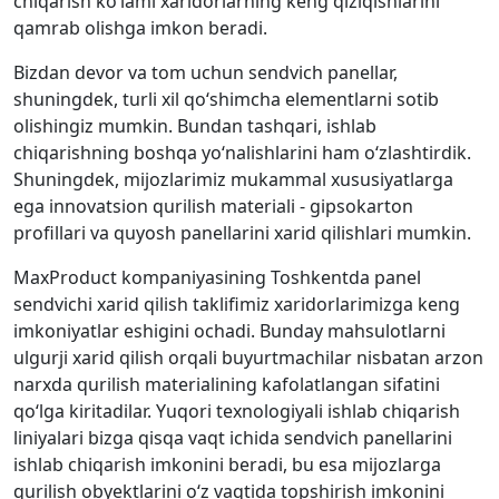
chiqarish ko‘lami xaridorlarning keng qiziqishlarini
qamrab olishga imkon beradi.
Bizdan devor va tom uchun sendvich panellar,
shuningdek, turli xil qo‘shimcha elementlarni sotib
olishingiz mumkin. Bundan tashqari, ishlab
chiqarishning boshqa yo‘nalishlarini ham o‘zlashtirdik.
Shuningdek, mijozlarimiz mukammal xususiyatlarga
ega innovatsion qurilish materiali - gipsokarton
profillari va quyosh panellarini xarid qilishlari mumkin.
MaxProduct kompaniyasining Toshkentda panel
sendvichi xarid qilish taklifimiz xaridorlarimizga keng
imkoniyatlar eshigini ochadi. Bunday mahsulotlarni
ulgurji xarid qilish orqali buyurtmachilar nisbatan arzon
narxda qurilish materialining kafolatlangan sifatini
qo‘lga kiritadilar. Yuqori texnologiyali ishlab chiqarish
liniyalari bizga qisqa vaqt ichida sendvich panellarini
ishlab chiqarish imkonini beradi, bu esa mijozlarga
qurilish obyektlarini o‘z vaqtida topshirish imkonini