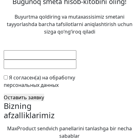
Bugunoq smeta hisob-kitobini oling!
Buyurtma qoldiring va mutaxassisimiz smetani
tayyorlashda barcha tafsilotlarni aniqlashtirish uchun
sizga qo‘ng‘iroq qiladi
Я согласен(а) на обработку
персональных данных
Оставить заявку
Bizning
afzalliklarimiz
MaxProduct sendvich panellarini tanlashga bir necha
sabablar