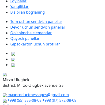
Loyihalar
Yangiliklar
Biz bilan bog’laning
Tom uchun sendvich panellar
Devor uchun sendvich panellar
Qo'shimcha elementlar
Quyosh panellari
Gipsokarton uchun profillar
Mirzo-Ulugbek
district, Mirzo-Ulugbek avenue, 25
maxproductmessages@gmail.com
+998 (55) 555-08-08
+998 (97) 572-08-08