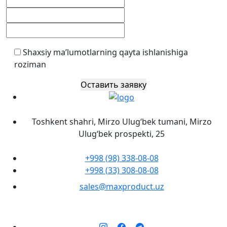
Shaxsiy ma’lumotlarning qayta ishlanishiga
roziman
Оставить заявку
Toshkent shahri, Mirzo Ulug‘bek tumani, Mirzo
Ulug‘bek prospekti, 25
+998 (98) 338-08-08
+998 (33) 308-08-08
sales@maxproduct.uz