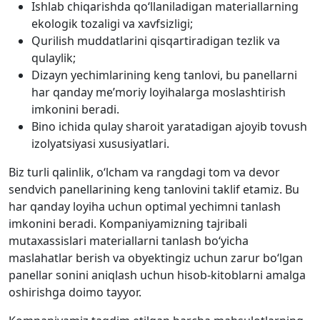
Ishlab chiqarishda qo‘llaniladigan materiallarning
ekologik tozaligi va xavfsizligi;
Qurilish muddatlarini qisqartiradigan tezlik va
qulaylik;
Dizayn yechimlarining keng tanlovi, bu panellarni
har qanday me’moriy loyihalarga moslashtirish
imkonini beradi.
Bino ichida qulay sharoit yaratadigan ajoyib tovush
izolyatsiyasi xususiyatlari.
Biz turli qalinlik, o‘lcham va rangdagi tom va devor
sendvich panellarining keng tanlovini taklif etamiz. Bu
har qanday loyiha uchun optimal yechimni tanlash
imkonini beradi. Kompaniyamizning tajribali
mutaxassislari materiallarni tanlash bo‘yicha
maslahatlar berish va obyektingiz uchun zarur bo‘lgan
panellar sonini aniqlash uchun hisob-kitoblarni amalga
oshirishga doimo tayyor.