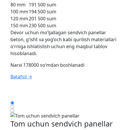
80 mm
191 500 sum
100 mm
194 500 sum
120 mm
201 500 sum
150 mm
230 500 sum
Devor uchun mo’ljallagan sendvich panellar
beton, g’isht va yog’och kabi qurilish materiallari
o’rniga ishlatislish uchun eng maqbul tablov
hisoblanadi.
Narxi 178000 so‘mdan boshlanadi
Batafsil →
Tom uchun sendvich panellar