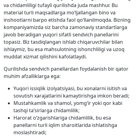
va chidamliligi tufayli qurilishda juda mashhur. Bu
material turli maqsadlarga mo‘ljallangan bino va
inshootlarni barpo etishda faol qo‘llanilmoqda. Bizning
kompaniyamizda siz barcha zamonaviy standartlarga
javob beradigan yuqori sifatli sendvich panellarini
topasiz. Biz tasdiqlangan ishlab chiqaruvchilar bilan
ishlaymiz, bu esa mahsulotning ishonchliligi va uzoq
muddat xizmat qilishini kafolatlaydi.
Qurilishda sendvich panellardan foydalanish bir qator
muhim afzalliklarga ega:
Yuqori issiqlik izolyatsiyasi, bu xonalarni isitish va
sovutish xarajatlarini kamaytirishga imkon beradi;
Mustahkamlik va shamol, yomg‘ir yoki qor kabi
tashqi ta’sirlarga chidamlilik;
Harorat o‘zgarishlariga chidamlilik, bu esa
panellarni turli iqlim sharoitlarida ishlatishga
moslashtiradi;