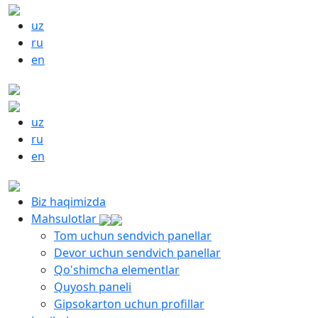
uz
ru
en
uz
ru
en
Biz haqimizda
Mahsulotlar
Tom uchun sendvich panellar
Devor uchun sendvich panellar
Qo'shimcha elementlar
Quyosh paneli
Gipsokarton uchun profillar