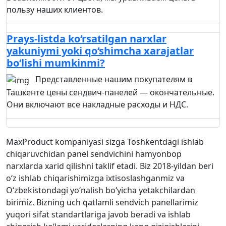
пользу наших клиентов.
Prays-listda ko‘rsatilgan narxlar
yakuniymi yoki qo‘shimcha xarajatlar
bo‘lishi mumkinmi?
Представленные нашим покупателям в
Ташкенте цены сендвич-панелей — окончательные.
Они включают все накладные расходы и НДС.
MaxProduct kompaniyasi sizga Toshkentdagi ishlab
chiqaruvchidan panel sendvichini hamyonbop
narxlarda xarid qilishni taklif etadi. Biz 2018-yildan beri
o‘z ishlab chiqarishimizga ixtisoslashganmiz va
O‘zbekistondagi yo‘nalish bo‘yicha yetakchilardan
birimiz. Bizning uch qatlamli sendvich panellarimiz
yuqori sifat standartlariga javob beradi va ishlab