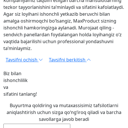
Kompaniyamiz taqdim etilgan barcha mahsulotlarning
tezkor tayyorlanishini ta’minlaydi va sifatini kafolatlaydi.
Agar siz loyihani ishonchli yetkazib beruvchi bilan
amalga oshirmoqchi bo‘lsangiz, MaxProduct sizning
ishonchli hamkoringizga aylanadi. Murojaat qiling -
sendvich panellardan foydalangan holda loyihangiz o‘z
vaqtida bajarilishi uchun professional yondashuvni
ta’minlaymiz.
Tavsifni ochish
Tavsifni berkitish
Biz bilan
ishonchlilik
va
sifatini tanlang!
Buyurtma qoldiring va mutaxassisimiz tafsilotlarni
aniqlashtirish uchun sizga qo‘ng‘iroq qiladi va barcha
savollarga javob beradi