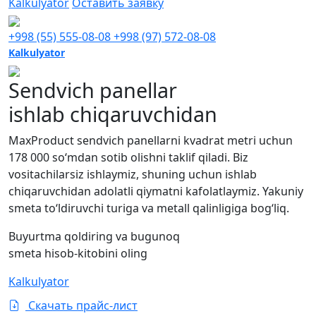
Kalkulyator
Оставить заявку
+998 (55) 555-08-08
+998 (97) 572-08-08
Kalkulyator
Sendvich panellar
ishlab chiqaruvchidan
MaxProduct sendvich panellarni kvadrat metri uchun
178 000 so‘mdan sotib olishni taklif qiladi. Biz
vositachilarsiz ishlaymiz, shuning uchun ishlab
chiqaruvchidan adolatli qiymatni kafolatlaymiz. Yakuniy
smeta to‘ldiruvchi turiga va metall qalinligiga bog‘liq.
Buyurtma qoldiring va bugunoq
smeta hisob-kitobini oling
Kalkulyator
Скачать прайс-лист