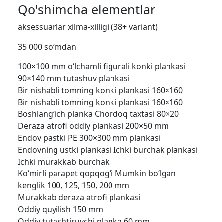
Qo'shimcha elementlar
aksessuarlar xilma-xilligi (38+ variant)
35 000 so‘mdan
100×100 mm o‘lchamli figurali konki plankasi
90×140 mm tutashuv plankasi
Bir nishabli tomning konki plankasi 160×160
Bir nishabli tomning konki plankasi 160×160
Boshlang‘ich planka
Chordoq taxtasi 80×20
Deraza atrofi oddiy plankasi 200×50 mm
Endov pastki PE 300×300 mm plankasi
Endovning ustki plankasi
Ichki burchak plankasi
Ichki murakkab burchak
Ko‘mirli parapet qopqog‘i Mumkin bo‘lgan
kenglik 100, 125, 150, 200 mm
Murakkab deraza atrofi plankasi
Oddiy quyilish 150 mm
Oddiy tutashtiruvchi planka 60 mm