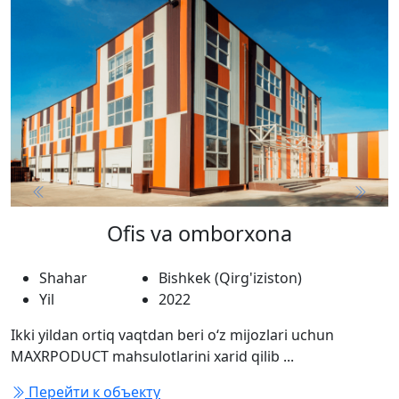
Previous
Next
Ofis va omborxona
Shahar
Bishkek (Qirg'iziston)
Yil
2022
Ikki yildan ortiq vaqtdan beri o‘z mijozlari uchun
MAXRPODUCT mahsulotlarini xarid qilib ...
Перейти к объекту