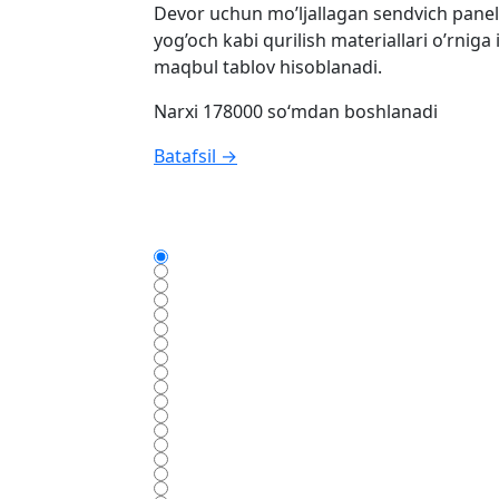
Devor uchun mo’ljallagan sendvich panell
yog’och kabi qurilish materiallari o’rniga
maqbul tablov hisoblanadi.
Narxi 178000 so‘mdan boshlanadi
Batafsil →