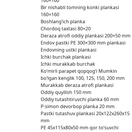
160×160
Bir nishabli tomning konki plankasi
160×160
Boshlang‘ich planka
Chordoq taxtasi 80×20
Deraza atrofi oddiy plankasi 200×50 mm
Endov pastki PE 300×300 mm plankasi
Endovning ustki plankasi
Ichki burchak plankasi
Ichki murakkab burchak
Ko‘mirli parapet qopqog‘i Mumkin
bo‘lgan kenglik 100, 125, 150, 200 mm
Murakkab deraza atrofi plankasi
Oddiy quyilish 150 mm
Oddiy tutashtiruvchi planka 60 mm
P-simon devorbop planka 20 mm
Pastki tutashuv plankasi 20x122x260x15
mm
PE 45x115x80x50 mm qor to‘suvchi