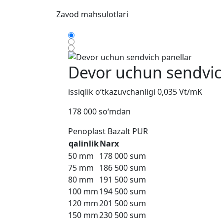
Zavod
mahsulotlari
Devor uchun sendvic
issiqlik o‘tkazuvchanligi 0,035 Vt/mK
178 000 so‘mdan
Penoplast
Bazalt
PUR
qalinlik
Narx
50 mm
178 000 sum
75 mm
186 500 sum
80 mm
191 500 sum
100 mm
194 500 sum
120 mm
201 500 sum
150 mm
230 500 sum