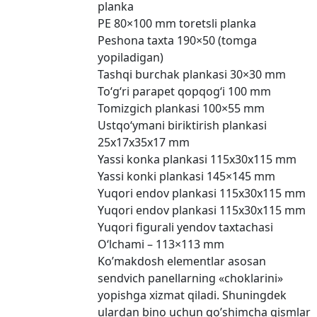
planka
PE 80×100 mm toretsli planka
Peshona taxta 190×50 (tomga
yopiladigan)
Tashqi burchak plankasi 30×30 mm
To‘g‘ri parapet qopqog‘i 100 mm
Tomizgich plankasi 100×55 mm
Ustqo‘ymani biriktirish plankasi
25x17x35x17 mm
Yassi konka plankasi 115x30x115 mm
Yassi konki plankasi 145×145 mm
Yuqori endov plankasi 115x30x115 mm
Yuqori endov plankasi 115x30x115 mm
Yuqori figurali yendov taxtachasi
O‘lchami – 113×113 mm
Ko’makdosh elementlar asosan
sendvich panellarning «choklarini»
yopishga xizmat qiladi. Shuningdek
ulardan bino uchun qo’shimcha qismlar