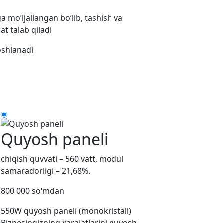
 mo’ljallangan bo’lib, tashish va
t talab qiladi
oshlanadi
Quyosh paneli
chiqish quvvati – 560 vatt, modul
samaradorligi – 21,68%.
800 000 so‘mdan
550W quyosh paneli (monokristall)
Biznesingizning xarajatlarini quyosh