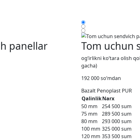
h panellar
Tom uchun s
og‘irlikni ko‘tara olish 
gacha)
192 000 so‘mdan
Bazalt
Penoplast
PUR
Qalinlik
Narx
50 mm
254 500 sum
75 mm
289 500 sum
80 mm
293 000 sum
100 mm
325 000 sum
120 mm
353 500 sum