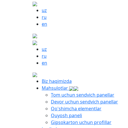
uz
ru
en
uz
ru
en
Biz haqimizda
Mahsulotlar
Tom uchun sendvich panellar
Devor uchun sendvich panellar
Qo'shimcha elementlar
Quyosh paneli
Gipsokarton uchun profillar