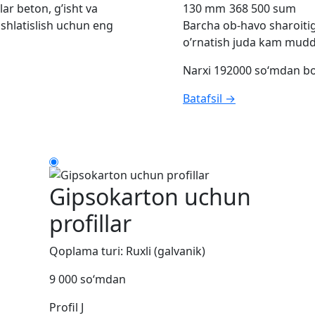
ar beton, g’isht va
130 mm
368 500 sum
 ishlatislish uchun eng
Barcha ob-havo sharoitiga
o’rnatish juda kam mudda
Narxi 192000 so‘mdan b
Batafsil →
Gipsokarton uchun
profillar
Qoplama turi: Ruxli (galvanik)
9 000 so‘mdan
Profil J