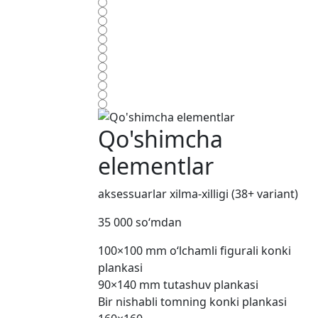
Qo'shimcha
elementlar
aksessuarlar xilma-xilligi (38+ variant)
35 000 so‘mdan
100×100 mm o‘lchamli figurali konki
plankasi
90×140 mm tutashuv plankasi
Bir nishabli tomning konki plankasi