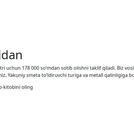
idan
 uchun 178 000 so‘mdan sotib olishni taklif qiladi. Biz vosi
z. Yakuniy smeta to‘ldiruvchi turiga va metall qalinligiga bo
-kitobini oling