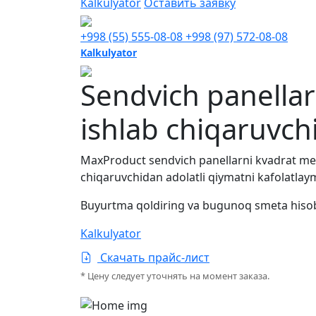
Kalkulyator
Оставить заявку
+998 (55) 555-08-08
+998 (97) 572-08-08
Kalkulyator
Sendvich panellar
ishlab chiqaruvch
MaxProduct sendvich panellarni kvadrat metri
chiqaruvchidan adolatli qiymatni kafolatlaymi
Buyurtma qoldiring va bugunoq
smeta hisob
Kalkulyator
Скачать прайс-лист
* Цену следует уточнять на момент заказа.