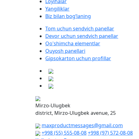
Loyihalar
Yangiliklar
Biz bilan bog’laning
Tom uchun sendvich panellar
Devor uchun sendvich panellar
Qo'shimcha elementlar
Quyosh panellari
Gipsokarton uchun profillar
Mirzo-Ulugbek
district, Mirzo-Ulugbek avenue, 25
maxproductmessages@gmail.com
+998 (55) 555-08-08
+998 (97) 572-08-08