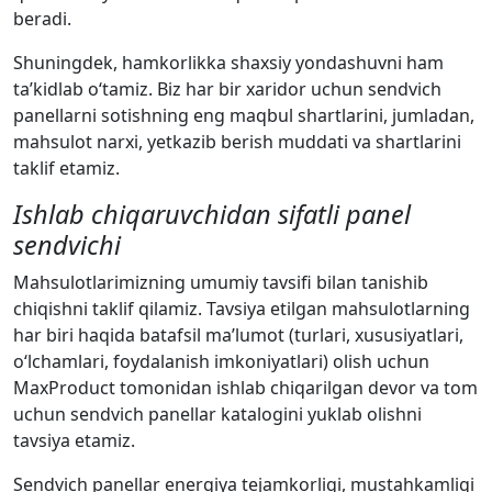
beradi.
Shuningdek, hamkorlikka shaxsiy yondashuvni ham
ta’kidlab o‘tamiz. Biz har bir xaridor uchun sendvich
panellarni sotishning eng maqbul shartlarini, jumladan,
mahsulot narxi, yetkazib berish muddati va shartlarini
taklif etamiz.
Ishlab chiqaruvchidan sifatli panel
sendvichi
Mahsulotlarimizning umumiy tavsifi bilan tanishib
chiqishni taklif qilamiz. Tavsiya etilgan mahsulotlarning
har biri haqida batafsil ma’lumot (turlari, xususiyatlari,
o‘lchamlari, foydalanish imkoniyatlari) olish uchun
MaxProduct tomonidan ishlab chiqarilgan devor va tom
uchun sendvich panellar katalogini yuklab olishni
tavsiya etamiz.
Sendvich panellar energiya tejamkorligi, mustahkamligi