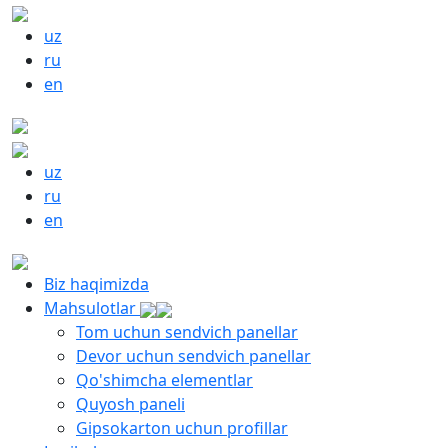
uz
ru
en
uz
ru
en
Biz haqimizda
Mahsulotlar
Tom uchun sendvich panellar
Devor uchun sendvich panellar
Qo'shimcha elementlar
Quyosh paneli
Gipsokarton uchun profillar