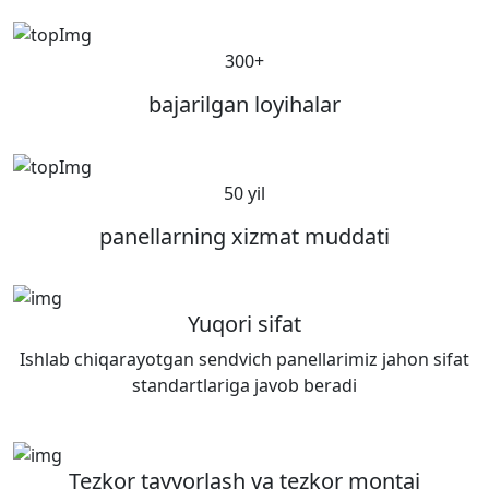
300+
bajarilgan loyihalar
50 yil
panellarning xizmat muddati
Yuqori sifat
Ishlab chiqarayotgan sendvich panellarimiz jahon sifat
standartlariga javob beradi
Tezkor tayyorlash va tezkor montaj