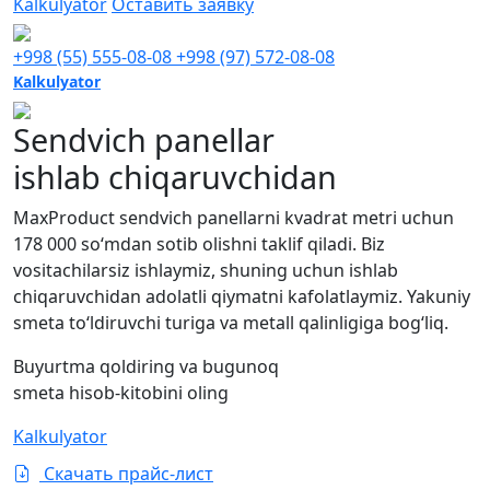
Kalkulyator
Оставить заявку
+998 (55) 555-08-08
+998 (97) 572-08-08
Kalkulyator
Sendvich panellar
ishlab chiqaruvchidan
MaxProduct sendvich panellarni kvadrat metri uchun
178 000 so‘mdan sotib olishni taklif qiladi. Biz
vositachilarsiz ishlaymiz, shuning uchun ishlab
chiqaruvchidan adolatli qiymatni kafolatlaymiz. Yakuniy
smeta to‘ldiruvchi turiga va metall qalinligiga bog‘liq.
Buyurtma qoldiring va bugunoq
smeta hisob-kitobini oling
Kalkulyator
Скачать прайс-лист