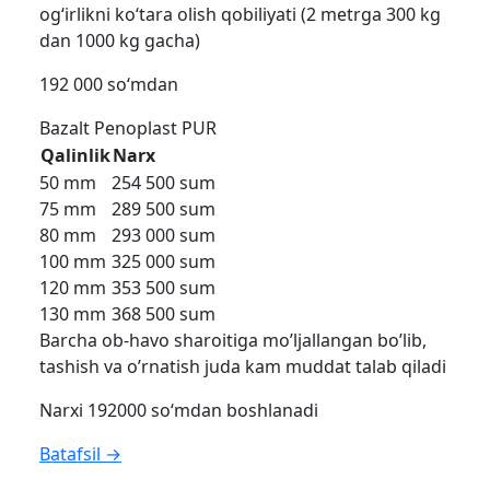
og‘irlikni ko‘tara olish qobiliyati (2 metrga 300 kg
dan 1000 kg gacha)
192 000 so‘mdan
Bazalt
Penoplast
PUR
Qalinlik
Narx
50 mm
254 500 sum
75 mm
289 500 sum
80 mm
293 000 sum
100 mm
325 000 sum
120 mm
353 500 sum
130 mm
368 500 sum
Barcha ob-havo sharoitiga mo’ljallangan bo’lib,
tashish va o’rnatish juda kam muddat talab qiladi
Narxi 192000 so‘mdan boshlanadi
Batafsil →