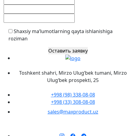
Shaxsiy ma’lumotlarning qayta ishlanishiga
roziman
Оставить заявку
Toshkent shahri, Mirzo Ulug‘bek tumani, Mirzo
Ulug‘bek prospekti, 25
+998 (98) 338-08-08
+998 (33) 308-08-08
sales@maxproduct.uz