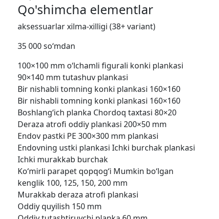
Qo'shimcha elementlar
aksessuarlar xilma-xilligi (38+ variant)
35 000 so‘mdan
100×100 mm o‘lchamli figurali konki plankasi
90×140 mm tutashuv plankasi
Bir nishabli tomning konki plankasi 160×160
Bir nishabli tomning konki plankasi 160×160
Boshlang‘ich planka
Chordoq taxtasi 80×20
Deraza atrofi oddiy plankasi 200×50 mm
Endov pastki PE 300×300 mm plankasi
Endovning ustki plankasi
Ichki burchak plankasi
Ichki murakkab burchak
Ko‘mirli parapet qopqog‘i Mumkin bo‘lgan
kenglik 100, 125, 150, 200 mm
Murakkab deraza atrofi plankasi
Oddiy quyilish 150 mm
Oddiy tutashtiruvchi planka 60 mm