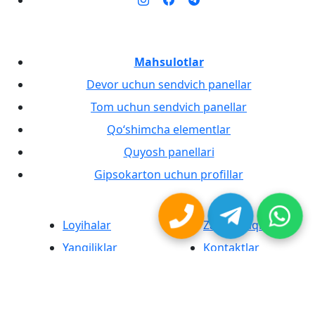
Mahsulotlar
Devor uchun sendvich panellar
Tom uchun sendvich panellar
Qo‘shimcha elementlar
Quyosh panellari
Gipsokarton uchun profillar
Loyihalar
Zavod haqida
Yangiliklar
Kontaktlar
MaxProduct® brendli sendvich panellar