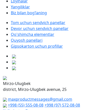
Loyihalar
Yangiliklar
Biz bilan bog’laning
Tom uchun sendvich panellar
Devor uchun sendvich panellar
Qo'shimcha elementlar
Quyosh panellari
Gipsokarton uchun profillar
Mirzo-Ulugbek
district, Mirzo-Ulugbek avenue, 25
maxproductmessages@gmail.com
+998 (55) 555-08-08
+998 (97) 572-08-08