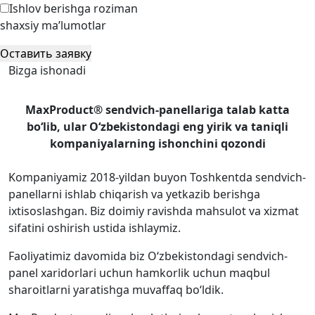
Ishlov berishga roziman
shaxsiy ma’lumotlar
Оставить заявку
Bizga ishonadi
MaxProduct® sendvich-panellariga talab katta
bo‘lib, ular O‘zbekistondagi eng yirik va taniqli
kompaniyalarning ishonchini qozondi
Kompaniyamiz 2018-yildan buyon Toshkentda sendvich-
panellarni ishlab chiqarish va yetkazib berishga
ixtisoslashgan. Biz doimiy ravishda mahsulot va xizmat
sifatini oshirish ustida ishlaymiz.
Faoliyatimiz davomida biz O‘zbekistondagi sendvich-
panel xaridorlari uchun hamkorlik uchun maqbul
sharoitlarni yaratishga muvaffaq bo‘ldik.