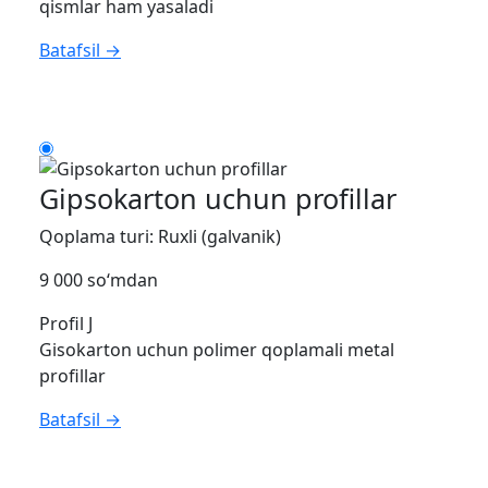
qismlar ham yasaladi
Batafsil →
Gipsokarton uchun profillar
Qoplama turi: Ruxli (galvanik)
9 000 so‘mdan
Profil J
Gisokarton uchun polimer qoplamali metal
profillar
Batafsil →