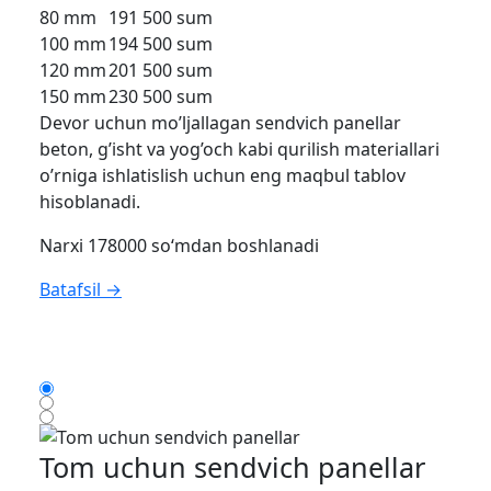
80 mm
191 500 sum
100 mm
194 500 sum
120 mm
201 500 sum
150 mm
230 500 sum
Devor uchun mo’ljallagan sendvich panellar
beton, g’isht va yog’och kabi qurilish materiallari
o’rniga ishlatislish uchun eng maqbul tablov
hisoblanadi.
Narxi 178000 so‘mdan boshlanadi
Batafsil →
Tom uchun sendvich panellar