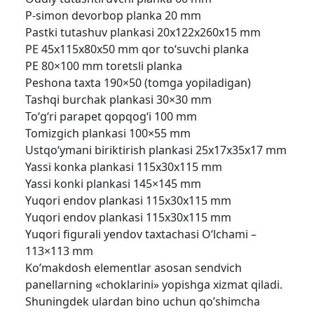
P-simon devorbop planka 20 mm
Pastki tutashuv plankasi 20x122x260x15 mm
PE 45x115x80x50 mm qor to‘suvchi planka
PE 80×100 mm toretsli planka
Peshona taxta 190×50 (tomga yopiladigan)
Tashqi burchak plankasi 30×30 mm
To‘g‘ri parapet qopqog‘i 100 mm
Tomizgich plankasi 100×55 mm
Ustqo‘ymani biriktirish plankasi 25x17x35x17 mm
Yassi konka plankasi 115x30x115 mm
Yassi konki plankasi 145×145 mm
Yuqori endov plankasi 115x30x115 mm
Yuqori endov plankasi 115x30x115 mm
Yuqori figurali yendov taxtachasi O‘lchami –
113×113 mm
Ko’makdosh elementlar asosan sendvich
panellarning «choklarini» yopishga xizmat qiladi.
Shuningdek ulardan bino uchun qo’shimcha