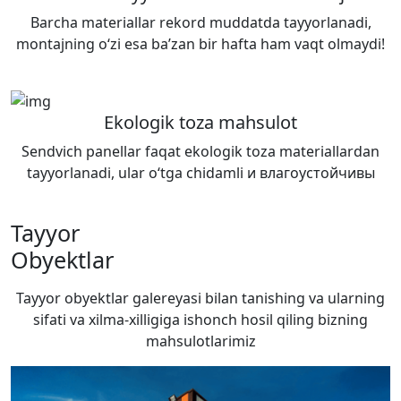
Barcha materiallar rekord muddatda tayyorlanadi,
montajning o‘zi esa ba’zan bir hafta ham vaqt olmaydi!
Ekologik toza mahsulot
Sendvich panellar faqat ekologik toza materiallardan
tayyorlanadi, ular o‘tga chidamli и влагоустойчивы
Tayyor
Obyektlar
Tayyor obyektlar galereyasi bilan tanishing va ularning
sifati va xilma-xilligiga ishonch hosil qiling
bizning
mahsulotlarimiz