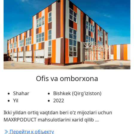
Previous
Next
Ofis va omborxona
Shahar
Bishkek (Qirg'iziston)
Yil
2022
Ikki yildan ortiq vaqtdan beri o‘z mijozlari uchun
MAXRPODUCT mahsulotlarini xarid qilib ...
Перейти к объекту