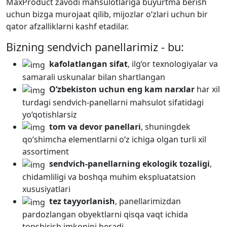
MaxProduct zavodi mahsulotlariga buyurtma berish
uchun bizga murojaat qilib, mijozlar o‘zlari uchun bir
qator afzalliklarni kashf etadilar.
Bizning sendvich panellarimiz - bu:
kafolatlangan sifat
, ilg‘or texnologiyalar va
samarali uskunalar bilan shartlangan
O‘zbekiston uchun eng kam narxlar
har xil
turdagi sendvich-panellarni mahsulot sifatidagi
yo‘qotishlarsiz
tom va devor panellari
, shuningdek
qo‘shimcha elementlarni o‘z ichiga olgan turli xil
assortiment
sendvich-panellarning ekologik tozaligi
,
chidamliligi va boshqa muhim ekspluatatsion
xususiyatlari
tez tayyorlanish
, panellarimizdan
pardozlangan obyektlarni qisqa vaqt ichida
topshirish imkonini beradi