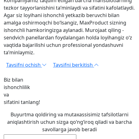
Kompaniyamiz taqdim etilgan barcha mahsulotlarning
tezkor tayyorlanishini ta’minlaydi va sifatini kafolatlaydi.
Agar siz loyihani ishonchli yetkazib beruvchi bilan
amalga oshirmoqchi bo‘lsangiz, MaxProduct sizning
ishonchli hamkoringizga aylanadi. Murojaat qiling -
sendvich panellardan foydalangan holda loyihangiz o‘z
vaqtida bajarilishi uchun professional yondashuvni
ta’minlaymiz.
Tavsifni ochish
Tavsifni berkitish
Biz bilan
ishonchlilik
va
sifatini tanlang!
Buyurtma qoldiring va mutaxassisimiz tafsilotlarni
aniqlashtirish uchun sizga qo‘ng‘iroq qiladi va barcha
savollarga javob beradi