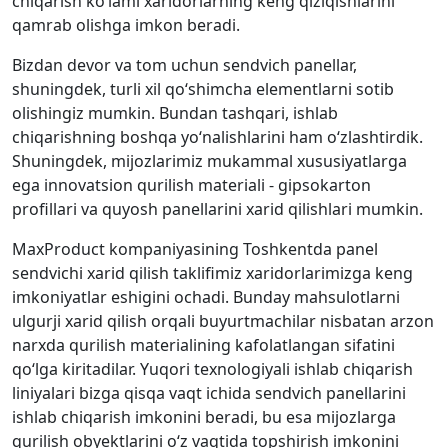
chiqarish ko‘lami xaridorlarning keng qiziqishlarini
qamrab olishga imkon beradi.
Bizdan devor va tom uchun sendvich panellar,
shuningdek, turli xil qo‘shimcha elementlarni sotib
olishingiz mumkin. Bundan tashqari, ishlab
chiqarishning boshqa yo‘nalishlarini ham o‘zlashtirdik.
Shuningdek, mijozlarimiz mukammal xususiyatlarga
ega innovatsion qurilish materiali - gipsokarton
profillari va quyosh panellarini xarid qilishlari mumkin.
MaxProduct kompaniyasining Toshkentda panel
sendvichi xarid qilish taklifimiz xaridorlarimizga keng
imkoniyatlar eshigini ochadi. Bunday mahsulotlarni
ulgurji xarid qilish orqali buyurtmachilar nisbatan arzon
narxda qurilish materialining kafolatlangan sifatini
qo‘lga kiritadilar. Yuqori texnologiyali ishlab chiqarish
liniyalari bizga qisqa vaqt ichida sendvich panellarini
ishlab chiqarish imkonini beradi, bu esa mijozlarga
qurilish obyektlarini o‘z vaqtida topshirish imkonini