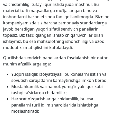
va chidamliligi tufayli qurilishda juda mashhur. Bu
material turli maqsadlarga mo‘ljallangan bino va
inshootlarni barpo etishda faol qo‘llanilmoqda. Bizning
kompaniyamizda siz barcha zamonaviy standartlarga
javob beradigan yuqori sifatli sendvich panellarini
topasiz. Biz tasdiqlangan ishlab chiqaruvchilar bilan
ishlaymiz, bu esa mahsulotning ishonchliligi va uzoq
muddat xizmat qilishini kafolatlaydi.
Qurilishda sendvich panellardan foydalanish bir qator
muhim afzalliklarga ega:
Yuqori issiqlik izolyatsiyasi, bu xonalarni isitish va
sovutish xarajatlarini kamaytirishga imkon beradi;
Mustahkamlik va shamol, yomg‘ir yoki qor kabi
tashqi ta’sirlarga chidamlilik;
Harorat o‘zgarishlariga chidamlilik, bu esa
panellarni turli iqlim sharoitlarida ishlatishga
moslashtiradi;