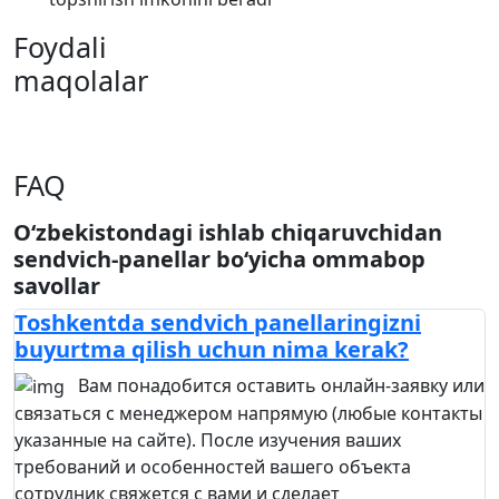
Foydali
maqolalar
FAQ
O‘zbekistondagi ishlab chiqaruvchidan
sendvich-panellar bo‘yicha ommabop
savollar
Toshkentda sendvich panellaringizni
buyurtma qilish uchun nima kerak?
Вам понадобится оставить онлайн-заявку или
связаться с менеджером напрямую (любые контакты
указанные на сайте). После изучения ваших
требований и особенностей вашего объекта
сотрудник свяжется с вами и сделает