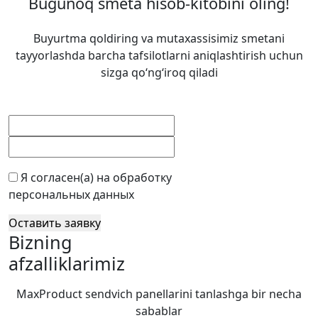
Bugunoq smeta hisob-kitobini oling!
Buyurtma qoldiring va mutaxassisimiz smetani
tayyorlashda barcha tafsilotlarni aniqlashtirish uchun
sizga qo‘ng‘iroq qiladi
Я согласен(а) на обработку
персональных данных
Оставить заявку
Bizning
afzalliklarimiz
MaxProduct sendvich panellarini tanlashga bir necha
sabablar