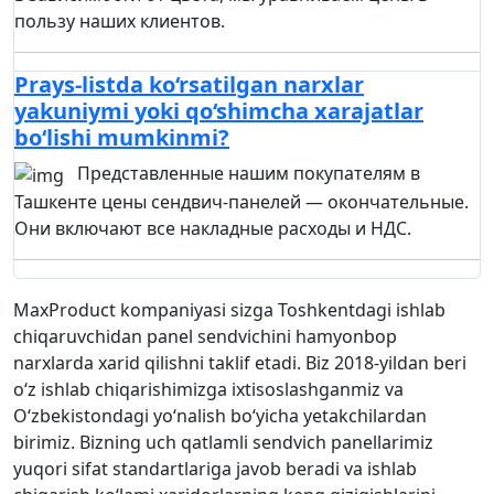
пользу наших клиентов.
Prays-listda ko‘rsatilgan narxlar
yakuniymi yoki qo‘shimcha xarajatlar
bo‘lishi mumkinmi?
Представленные нашим покупателям в
Ташкенте цены сендвич-панелей — окончательные.
Они включают все накладные расходы и НДС.
MaxProduct kompaniyasi sizga Toshkentdagi ishlab
chiqaruvchidan panel sendvichini hamyonbop
narxlarda xarid qilishni taklif etadi. Biz 2018-yildan beri
o‘z ishlab chiqarishimizga ixtisoslashganmiz va
O‘zbekistondagi yo‘nalish bo‘yicha yetakchilardan
birimiz. Bizning uch qatlamli sendvich panellarimiz
yuqori sifat standartlariga javob beradi va ishlab