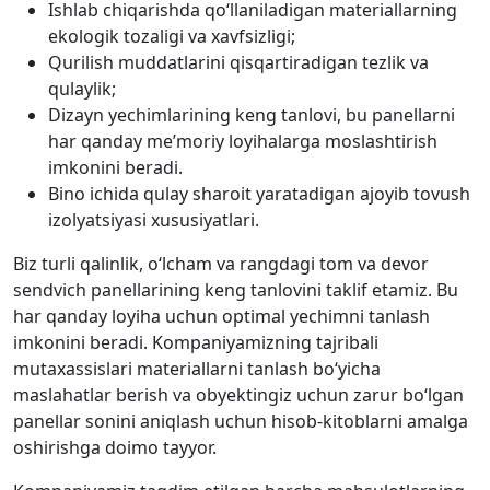
Ishlab chiqarishda qo‘llaniladigan materiallarning
ekologik tozaligi va xavfsizligi;
Qurilish muddatlarini qisqartiradigan tezlik va
qulaylik;
Dizayn yechimlarining keng tanlovi, bu panellarni
har qanday me’moriy loyihalarga moslashtirish
imkonini beradi.
Bino ichida qulay sharoit yaratadigan ajoyib tovush
izolyatsiyasi xususiyatlari.
Biz turli qalinlik, o‘lcham va rangdagi tom va devor
sendvich panellarining keng tanlovini taklif etamiz. Bu
har qanday loyiha uchun optimal yechimni tanlash
imkonini beradi. Kompaniyamizning tajribali
mutaxassislari materiallarni tanlash bo‘yicha
maslahatlar berish va obyektingiz uchun zarur bo‘lgan
panellar sonini aniqlash uchun hisob-kitoblarni amalga
oshirishga doimo tayyor.