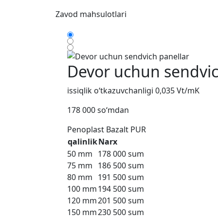
Zavod
mahsulotlari
Devor uchun sendvic
issiqlik o‘tkazuvchanligi 0,035 Vt/mK
178 000 so‘mdan
Penoplast
Bazalt
PUR
qalinlik
Narx
50 mm
178 000 sum
75 mm
186 500 sum
80 mm
191 500 sum
100 mm
194 500 sum
120 mm
201 500 sum
150 mm
230 500 sum