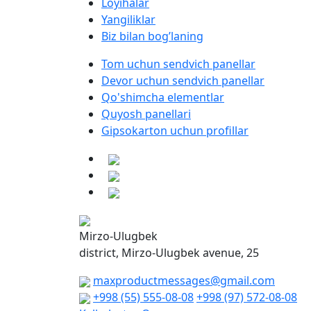
Loyihalar
Yangiliklar
Biz bilan bog’laning
Tom uchun sendvich panellar
Devor uchun sendvich panellar
Qo'shimcha elementlar
Quyosh panellari
Gipsokarton uchun profillar
Mirzo-Ulugbek
district, Mirzo-Ulugbek avenue, 25
maxproductmessages@gmail.com
+998 (55) 555-08-08
+998 (97) 572-08-08