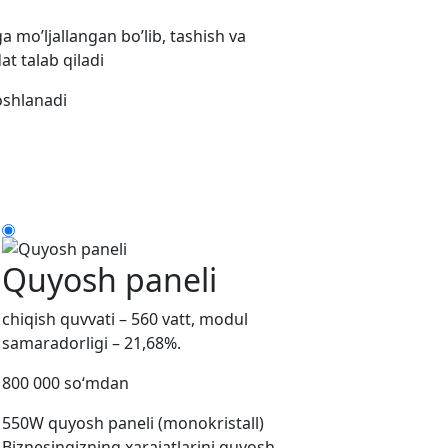
 mo’ljallangan bo’lib, tashish va
t talab qiladi
oshlanadi
Quyosh paneli
chiqish quvvati – 560 vatt, modul
samaradorligi – 21,68%.
800 000 so‘mdan
550W quyosh paneli (monokristall)
Biznesingizning xarajatlarini quyosh