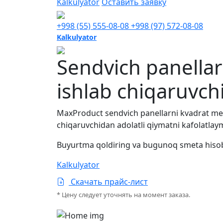
Kalkulyator
Оставить заявку
+998 (55) 555-08-08
+998 (97) 572-08-08
Kalkulyator
Sendvich panellar
ishlab chiqaruvch
MaxProduct sendvich panellarni kvadrat metri
chiqaruvchidan adolatli qiymatni kafolatlaymi
Buyurtma qoldiring va bugunoq
smeta hisob
Kalkulyator
Скачать прайс-лист
* Цену следует уточнять на момент заказа.