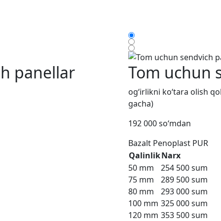
h panellar
Tom uchun s
og‘irlikni ko‘tara olish 
gacha)
192 000 so‘mdan
Bazalt
Penoplast
PUR
Qalinlik
Narx
50 mm
254 500 sum
75 mm
289 500 sum
80 mm
293 000 sum
100 mm
325 000 sum
120 mm
353 500 sum