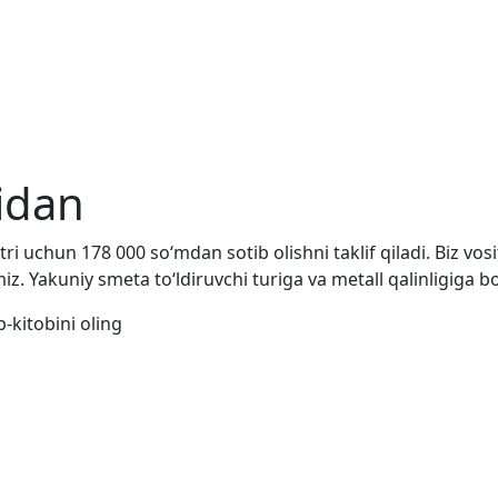
idan
 uchun 178 000 so‘mdan sotib olishni taklif qiladi. Biz vosi
z. Yakuniy smeta to‘ldiruvchi turiga va metall qalinligiga bo
-kitobini oling