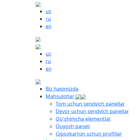
uz
ru
en
uz
ru
en
Biz haqimizda
Mahsulotlar
Tom uchun sendvich panellar
Devor uchun sendvich panellar
Qo'shimcha elementlar
Quyosh paneli
Gipsokarton uchun profillar