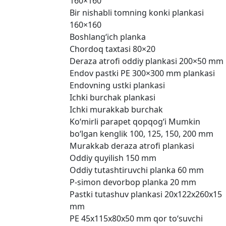
160×160
Bir nishabli tomning konki plankasi
160×160
Boshlang‘ich planka
Chordoq taxtasi 80×20
Deraza atrofi oddiy plankasi 200×50 mm
Endov pastki PE 300×300 mm plankasi
Endovning ustki plankasi
Ichki burchak plankasi
Ichki murakkab burchak
Ko‘mirli parapet qopqog‘i Mumkin
bo‘lgan kenglik 100, 125, 150, 200 mm
Murakkab deraza atrofi plankasi
Oddiy quyilish 150 mm
Oddiy tutashtiruvchi planka 60 mm
P-simon devorbop planka 20 mm
Pastki tutashuv plankasi 20x122x260x15
mm
PE 45x115x80x50 mm qor to‘suvchi