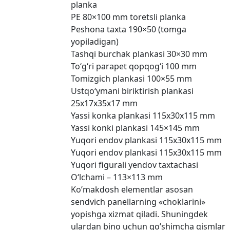
planka
PE 80×100 mm toretsli planka
Peshona taxta 190×50 (tomga
yopiladigan)
Tashqi burchak plankasi 30×30 mm
To‘g‘ri parapet qopqog‘i 100 mm
Tomizgich plankasi 100×55 mm
Ustqo‘ymani biriktirish plankasi
25x17x35x17 mm
Yassi konka plankasi 115x30x115 mm
Yassi konki plankasi 145×145 mm
Yuqori endov plankasi 115x30x115 mm
Yuqori endov plankasi 115x30x115 mm
Yuqori figurali yendov taxtachasi
O‘lchami – 113×113 mm
Ko’makdosh elementlar asosan
sendvich panellarning «choklarini»
yopishga xizmat qiladi. Shuningdek
ulardan bino uchun qo’shimcha qismlar