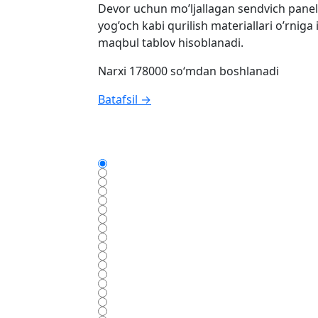
Devor uchun mo’ljallagan sendvich panell
yog’och kabi qurilish materiallari o’rniga
maqbul tablov hisoblanadi.
Narxi 178000 so‘mdan boshlanadi
Batafsil →