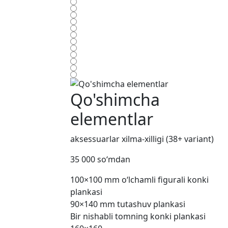
Qo'shimcha
elementlar
aksessuarlar xilma-xilligi (38+ variant)
35 000 so‘mdan
100×100 mm o‘lchamli figurali konki
plankasi
90×140 mm tutashuv plankasi
Bir nishabli tomning konki plankasi