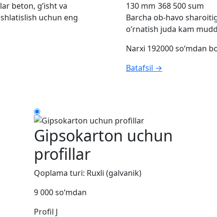
ar beton, g’isht va
130 mm
368 500 sum
 ishlatislish uchun eng
Barcha ob-havo sharoitiga
o’rnatish juda kam mudda
Narxi 192000 so‘mdan b
Batafsil →
Gipsokarton uchun
profillar
Qoplama turi: Ruxli (galvanik)
9 000 so‘mdan
Profil J