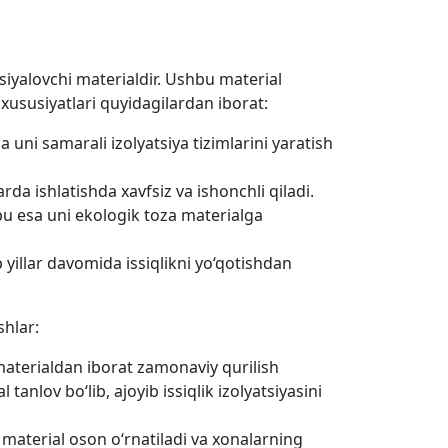
siyalovchi materialdir. Ushbu material
s xususiyatlari quyidagilardan iborat:
a uni samarali izolyatsiya tizimlarini yaratish
da ishlatishda xavfsiz va ishonchli qiladi.
 bu esa uni ekologik toza materialga
 yillar davomida issiqlikni yo‘qotishdan
shlar:
i materialdan iborat zamonaviy qurilish
anlov bo‘lib, ajoyib issiqlik izolyatsiyasini
u material oson o‘rnatiladi va xonalarning