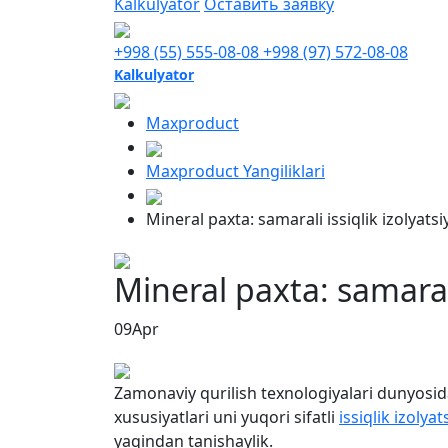
Kalkulyator
Оставить заявку
+998 (55) 555-08-08
+998 (97) 572-08-08
Kalkulyator
Maxproduct
Maxproduct Yangiliklari
Mineral paxta: samarali issiqlik izolyats
Mineral paxta: samarali
09
Apr
Zamonaviy qurilish texnologiyalari dunyosid
xususiyatlari uni yuqori sifatli
issiqlik izolyat
yaqindan tanishaylik.