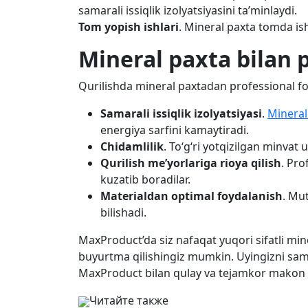
samarali issiqlik izolyatsiyasini ta’minlaydi.
Tom yopish ishlari
. Mineral paxta tomda ish
Mineral paxta bilan p
Qurilishda mineral paxtadan professional foy
Samarali issiqlik izolyatsiyasi
.
Mineral
energiya sarfini kamaytiradi.
Chidamlilik
. To‘g‘ri yotqizilgan minvat u
Qurilish me’yorlariga rioya qilish
. Pro
kuzatib boradilar.
Materialdan optimal foydalanish
. Mut
bilishadi.
MaxProduct’da siz nafaqat yuqori sifatli min
buyurtma qilishingiz mumkin. Uyingizni samara
MaxProduct bilan qulay va tejamkor makon 
Читайте также