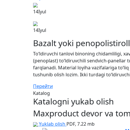
14
Iyul
14
Iyul
Bazalt yoki penopolistirol
To‘ldiruvchi tanlovi binoning chidamliligi, xa
(penoplast) to‘ldiruvchili sendvich-panellar t
farqlanadi. Material loyiha vazifalariga to‘l
tushunib olish lozim. Ikki turdagi to‘ldiruvc
Перейти
Katalog
Katalogni yukab olish
Maxproduct devor va tom 
Yuklab olish
PDF, 7.22 mb