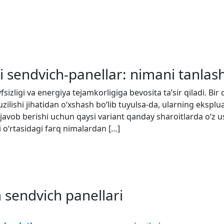
li sendvich-panellar: nimani tanlas
vfsizligi va energiya tejamkorligiga bevosita ta’sir qiladi. Bi
uzilishi jihatidan o‘xshash bo‘lib tuyulsa-da, ularning eksplu
iq javob berishi uchun qaysi variant qanday sharoitlarda o‘z 
hi o‘rtasidagi farq nimalardan […]
sendvich panellari