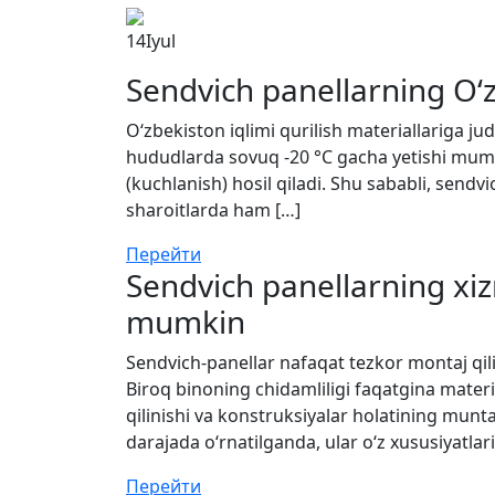
14
Iyul
Sendvich panellarning O‘z
O‘zbekiston iqlimi qurilish materiallariga j
hududlarda sovuq -20 °C gacha yetishi mumki
(kuchlanish) hosil qiladi. Shu sababli, sendv
sharoitlarda ham […]
Перейти
Sendvich panellarning xiz
mumkin
Sendvich-panellar nafaqat tezkor montaj qilin
Biroq binoning chidamliligi faqatgina materi
qilinishi va konstruksiyalar holatining munt
darajada o‘rnatilganda, ular o‘z xususiyatlari
Перейти