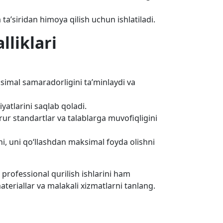
 ta’siridan himoya qilish uchun ishlatiladi.
lliklari
ksimal samaradorligini ta’minlaydi va
siyatlarini saqlab qoladi.
rur standartlar va talablarga muvofiqligini
hni, uni qo‘llashdan maksimal foyda olishni
 professional qurilish ishlarini ham
ateriallar va malakali xizmatlarni tanlang.