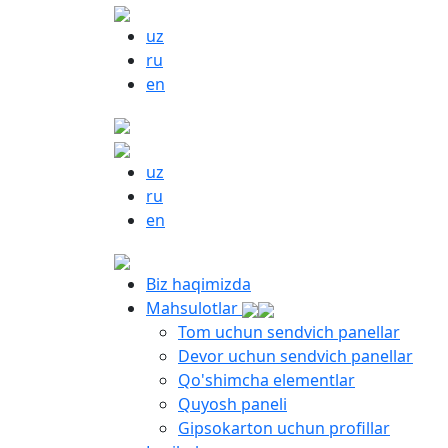
uz
ru
en
uz
ru
en
Biz haqimizda
Mahsulotlar
Tom uchun sendvich panellar
Devor uchun sendvich panellar
Qo'shimcha elementlar
Quyosh paneli
Gipsokarton uchun profillar