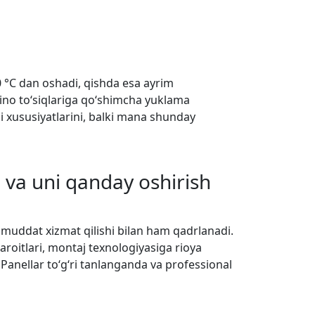
40 °C dan oshadi, qishda esa ayrim
ino to‘siqlariga qo‘shimcha yuklama
asi xususiyatlarini, balki mana shunday
 va uni qanday oshirish
oq muddat xizmat qilishi bilan ham qadrlanadi.
aroitlari, montaj texnologiyasiga rioya
Panellar to‘g‘ri tanlanganda va professional