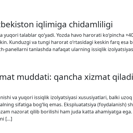
bekiston iqlimiga chidamliligi
uda yuqori talablar qo‘yadi. Yozda havo harorati ko‘pincha +
n. Kunduzgi va tungi harorat o‘rtasidagi keskin farq esa b
ich-panellarni tanlashda nafaqat ularning issiqlik izolyatsiy
mat muddati: qancha xizmat qiladi
ishi va yuqori issiqlik izolyatsiyasi xususiyatlari, balki uz
alning sifatiga bog‘liq emas. Ekspluatatsiya (foydalanish) sh
azam nazorat qilib borilishi ham juda katta ahamiyatga ega. 
ni […]