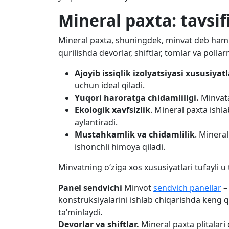
Mineral paxta: tavsif
Mineral paxta, shuningdek, minvat deb ham a
qurilishda devorlar, shiftlar, tomlar va polla
Ajoyib issiqlik izolyatsiyasi xususiyatl
uchun ideal qiladi.
Yuqori haroratga chidamliligi.
Minvata
Ekologik xavfsizlik
. Mineral paxta ishl
aylantiradi.
Mustahkamlik va chidamlilik
. Mineral
ishonchli himoya qiladi.
Minvatning o‘ziga xos xususiyatlari tufayli u
Panel sendvichi
Minvot
sendvich panellar
– 
konstruksiyalarini ishlab chiqarishda keng qo
ta’minlaydi.
Devorlar va shiftlar.
Mineral paxta plitalari 