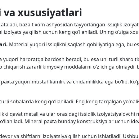
i va xususiyatlari
taladi, bazalt xom ashyosidan tayyorlangan issiqlik izolyat
rni izolyatsiya qilish uchun keng qo‘llaniladi. Uning o‘ziga xo
ari.
Material yuqori issiqlikni saqlash qobiliyatiga ega, bu es
 yuqori haroratga bardosh beradi, bu esa uni turli sharoitlar
ab chiqarish zararli kimyoviy moddalarni o‘z ichiga olmaydi,
 paxta yuqori mustahkamlik va chidamlilikka ega bo‘lib, ko‘p
 turli sohalarda keng qo‘llaniladi. Eng keng tarqalgan yo‘nali
ikki qavat metall va ular orasidagi issiqlik izolyatsiyalovch
‘llaniladi. Mineral paxta bunday konstruksiyalar uchun ideal t
devor va shiftlarni izolyatsiya qilish uchun ishlatiladi. Ushb