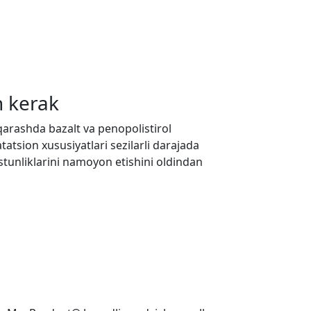
h kerak
r qarashda bazalt va penopolistirol
atatsion xususiyatlari sezilarli darajada
ustunliklarini namoyon etishini oldindan