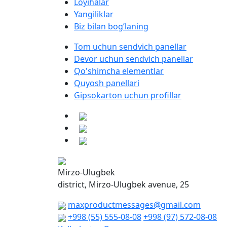
Loyihalar
Yangiliklar
Biz bilan bog’laning
Tom uchun sendvich panellar
Devor uchun sendvich panellar
Qo'shimcha elementlar
Quyosh panellari
Gipsokarton uchun profillar
Mirzo-Ulugbek
district, Mirzo-Ulugbek avenue, 25
maxproductmessages@gmail.com
+998 (55) 555-08-08
+998 (97) 572-08-08