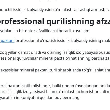
onchli issiqlik izolyatsiyasini ta’minlash va tashqi atmosfera
rofessional qurilishning afza
dalanish bir qator afzalliklarni beradi, xususan:
 paxtani
professional o‘rnatish issiqlik izolyatsiyasining ma
zoq yillar xizmat qiladi va o‘zining issiqlik izolyatsiyasi xusu
fessional quruvchilar mineral paxta o‘rnatishning barcha za
axassislar mineral paxtani turli sharoitlarda to‘g‘ri ishlatis
eral paxtani sotib olishingiz, balki undan foydalangan holda
li issiqlik izolyatsiyasi bilan ta’minlash uchun ishonchli m
yaratish imkoniyatini qo‘ldan boy bermang.