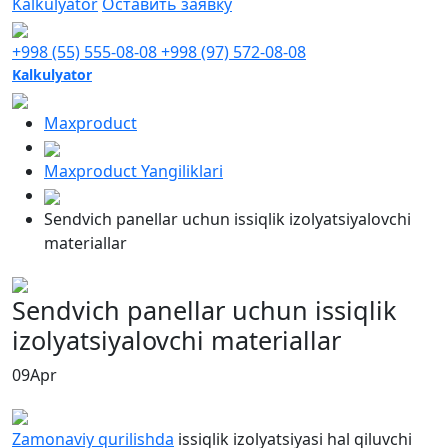
Kalkulyator
Оставить заявку
+998 (55) 555-08-08
+998 (97) 572-08-08
Kalkulyator
Maxproduct
Maxproduct Yangiliklari
Sendvich panellar uchun issiqlik izolyatsiyalovchi
materiallar
Sendvich panellar uchun issiqlik
izolyatsiyalovchi materiallar
09
Apr
Zamonaviy qurilishda
issiqlik izolyatsiyasi hal qiluvchi