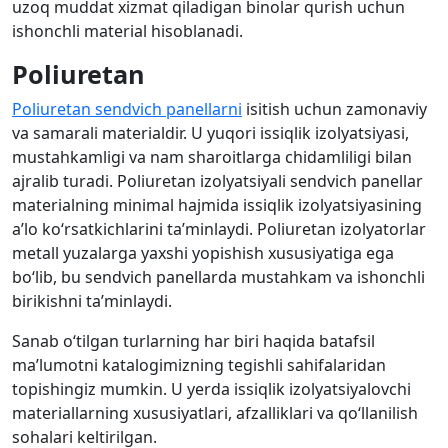
uzoq muddat xizmat qiladigan binolar qurish uchun
ishonchli material hisoblanadi.
Poliuretan
Poliuretan sendvich panellarni
isitish uchun zamonaviy
va samarali materialdir. U yuqori issiqlik izolyatsiyasi,
mustahkamligi va nam sharoitlarga chidamliligi bilan
ajralib turadi. Poliuretan izolyatsiyali sendvich panellar
materialning minimal hajmida issiqlik izolyatsiyasining
a’lo ko‘rsatkichlarini ta’minlaydi. Poliuretan izolyatorlar
metall yuzalarga yaxshi yopishish xususiyatiga ega
bo‘lib, bu sendvich panellarda mustahkam va ishonchli
birikishni ta’minlaydi.
Sanab o‘tilgan turlarning har biri haqida batafsil
ma’lumotni katalogimizning tegishli sahifalaridan
topishingiz mumkin. U yerda issiqlik izolyatsiyalovchi
materiallarning xususiyatlari, afzalliklari va qo‘llanilish
sohalari keltirilgan.