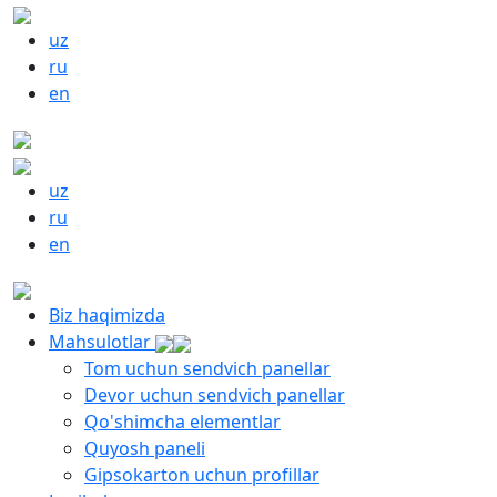
uz
ru
en
uz
ru
en
Biz haqimizda
Mahsulotlar
Tom uchun sendvich panellar
Devor uchun sendvich panellar
Qo'shimcha elementlar
Quyosh paneli
Gipsokarton uchun profillar