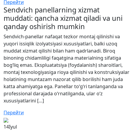
Перейти
Sendvich panellarning xizmat
muddati: qancha xizmat qiladi va uni
qanday oshirish mumkin
Sendvich-panellar nafaqat tezkor montaj qilinishi va
yuqori issiqlik izolyatsiyasi xususiyatlari, balki uzoq
muddat xizmat qilishi bilan ham qadrlanadi. Biroq
binoning chidamliligi faqatgina materialning sifatiga
bog‘liq emas. Ekspluatatsiya (foydalanish) sharoitlari,
montaj texnologiyasiga rioya qilinishi va konstruksiyalar
holatining muntazam nazorat qilib borilishi ham juda
katta ahamiyatga ega. Panellar to‘g‘ri tanlanganda va
professional darajada o‘rnatilganda, ular o‘z
xususiyatlarini […]
Перейти
14
Iyul