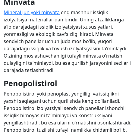
Minvata
Mineral jun yoki minvata
eng mashhur issiqlik
izolyatsiya materiallaridan biridir. Uning afzalliklariga
a’lo darajadagi issiqlik izolyatsiyasi xususiyatlari,
yonmasligi va ekologik xavfsizligi kiradi. Minvata
sendvich panellar uchun juda mos bo‘lib, yuqori
darajadagi issiqlik va tovush izolyatsiyasini ta’minlaydi.
O‘zining moslashuvchanligi tufayli minvata o‘rnatish
qulayligini ta’minlaydi, bu esa qurilish jarayonini sezilarli
darajada tezlashtiradi.
Penopolistirol
Penopolistirol yoki penoplast yengilligi va issiqlikni
yaxshi saqlagani uchun qurilishda keng qo‘llaniladi.
Penopolistirol izolyatsiyali sendvich panellar ishonchli
issiqlik himoyasini ta’minlaydi va konstruksiyani
yengillashtiradi, bu esa ularni o‘rnatishni osonlashtiradi.
Penopolistirol tuzilishi tufayli namlikka chidamli bo‘lib,