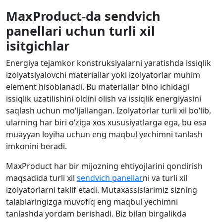
MaxProduct-da sendvich
panellari uchun turli xil
isitgichlar
Energiya tejamkor konstruksiyalarni yaratishda issiqlik
izolyatsiyalovchi materiallar yoki izolyatorlar muhim
element hisoblanadi. Bu materiallar bino ichidagi
issiqlik uzatilishini oldini olish va issiqlik energiyasini
saqlash uchun mo‘ljallangan. Izolyatorlar turli xil bo‘lib,
ularning har biri o‘ziga xos xususiyatlarga ega, bu esa
muayyan loyiha uchun eng maqbul yechimni tanlash
imkonini beradi.
MaxProduct har bir mijozning ehtiyojlarini qondirish
maqsadida turli xil
sendvich panellar
ni va turli xil
izolyatorlarni taklif etadi. Mutaxassislarimiz sizning
talablaringizga muvofiq eng maqbul yechimni
tanlashda yordam berishadi. Biz bilan birgalikda