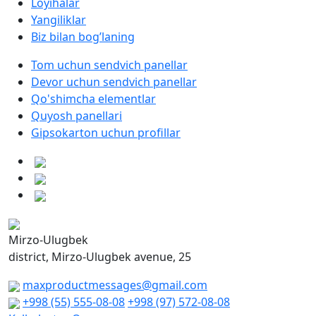
Loyihalar
Yangiliklar
Biz bilan bog’laning
Tom uchun sendvich panellar
Devor uchun sendvich panellar
Qo'shimcha elementlar
Quyosh panellari
Gipsokarton uchun profillar
Mirzo-Ulugbek
district, Mirzo-Ulugbek avenue, 25
maxproductmessages@gmail.com
+998 (55) 555-08-08
+998 (97) 572-08-08