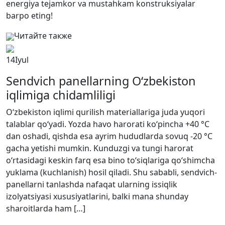
energiya tejamkor va mustahkam konstruksiyalar
barpo eting!
Читайте также
14
Iyul
Sendvich panellarning O‘zbekiston
iqlimiga chidamliligi
O‘zbekiston iqlimi qurilish materiallariga juda yuqori
talablar qo‘yadi. Yozda havo harorati ko‘pincha +40 °C
dan oshadi, qishda esa ayrim hududlarda sovuq -20 °C
gacha yetishi mumkin. Kunduzgi va tungi harorat
o‘rtasidagi keskin farq esa bino to‘siqlariga qo‘shimcha
yuklama (kuchlanish) hosil qiladi. Shu sababli, sendvich-
panellarni tanlashda nafaqat ularning issiqlik
izolyatsiyasi xususiyatlarini, balki mana shunday
sharoitlarda ham […]