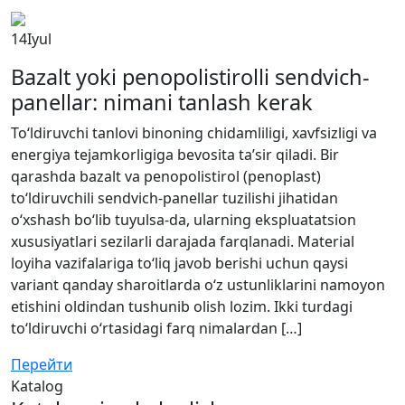
14
Iyul
Bazalt yoki penopolistirolli sendvich-
panellar: nimani tanlash kerak
To‘ldiruvchi tanlovi binoning chidamliligi, xavfsizligi va
energiya tejamkorligiga bevosita ta’sir qiladi. Bir
qarashda bazalt va penopolistirol (penoplast)
to‘ldiruvchili sendvich-panellar tuzilishi jihatidan
o‘xshash bo‘lib tuyulsa-da, ularning ekspluatatsion
xususiyatlari sezilarli darajada farqlanadi. Material
loyiha vazifalariga to‘liq javob berishi uchun qaysi
variant qanday sharoitlarda o‘z ustunliklarini namoyon
etishini oldindan tushunib olish lozim. Ikki turdagi
to‘ldiruvchi o‘rtasidagi farq nimalardan […]
Перейти
Katalog