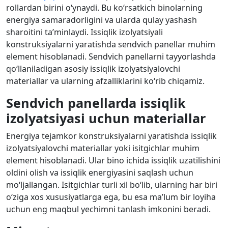
rollardan birini o‘ynaydi. Bu ko‘rsatkich binolarning
energiya samaradorligini va ularda qulay yashash
sharoitini ta’minlaydi. Issiqlik izolyatsiyali
konstruksiyalarni yaratishda sendvich panellar muhim
element hisoblanadi. Sendvich panellarni tayyorlashda
qo‘llaniladigan asosiy issiqlik izolyatsiyalovchi
materiallar va ularning afzalliklarini ko‘rib chiqamiz.
Sendvich panellarda issiqlik
izolyatsiyasi uchun materiallar
Energiya tejamkor konstruksiyalarni yaratishda issiqlik
izolyatsiyalovchi materiallar yoki isitgichlar muhim
element hisoblanadi. Ular bino ichida issiqlik uzatilishini
oldini olish va issiqlik energiyasini saqlash uchun
mo‘ljallangan. Isitgichlar turli xil bo‘lib, ularning har biri
o‘ziga xos xususiyatlarga ega, bu esa ma’lum bir loyiha
uchun eng maqbul yechimni tanlash imkonini beradi.