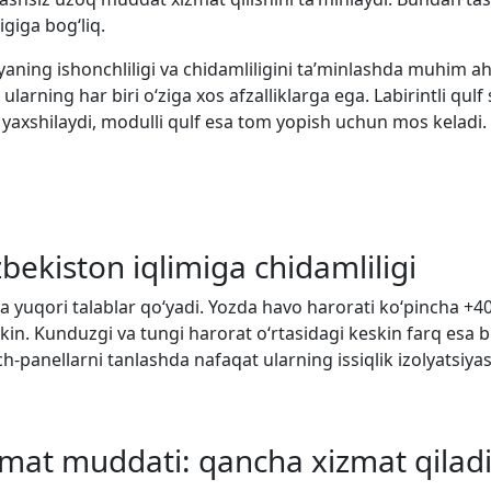
igiga bog‘liq.
iyaning ishonchliligi va chidamliligini ta’minlashda muhim
di, ularning har biri o‘ziga xos afzalliklarga ega. Labirintli 
i yaxshilaydi, modulli qulf esa tom yopish uchun mos keladi.
bekiston iqlimiga chidamliligi
uda yuqori talablar qo‘yadi. Yozda havo harorati ko‘pincha +
n. Kunduzgi va tungi harorat o‘rtasidagi keskin farq esa b
ich-panellarni tanlashda nafaqat ularning issiqlik izolyatsiy
mat muddati: qancha xizmat qiladi