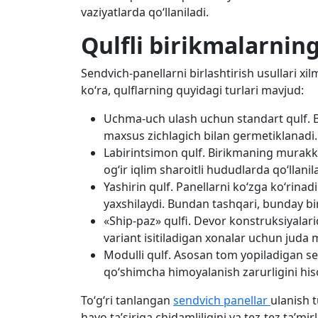
vaziyatlarda qo‘llaniladi.
Qulfli birikmalarning
Sendvich-panellarni birlashtirish usullari xi
ko‘ra, qulflarning quyidagi turlari mavjud:
Uchma-uch ulash uchun standart qulf. Bu
maxsus zichlagich bilan germetiklanadi.
Labirintsimon qulf. Birikmaning murakkab 
og‘ir iqlim sharoitli hududlarda qo‘llanil
Yashirin qulf. Panellarni ko‘zga ko‘rina
yaxshilaydi. Bundan tashqari, bunday bi
«Ship-paz» qulfi. Devor konstruksiyalarida
variant isitiladigan xonalar uchun juda
Modulli qulf. Asosan tom yopiladigan se
qo‘shimcha himoyalanish zarurligini his
To‘g‘ri tanlangan
sendvich panellar
ulanish t
havo ta’siriga chidamliligini va tez-tez ta’mi