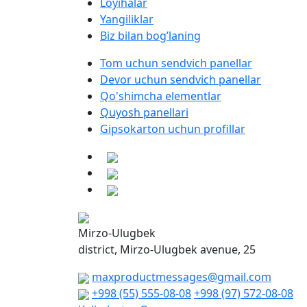
Loyihalar
Yangiliklar
Biz bilan bog’laning
Tom uchun sendvich panellar
Devor uchun sendvich panellar
Qo'shimcha elementlar
Quyosh panellari
Gipsokarton uchun profillar
Mirzo-Ulugbek
district, Mirzo-Ulugbek avenue, 25
maxproductmessages@gmail.com
+998 (55) 555-08-08
+998 (97) 572-08-08