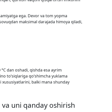
 ahamiyatga ega. Devor va tom yopma
qulf sovuqdan maksimal darajada himoya qiladi,
40 °C dan oshadi, qishda esa ayrim
ino to‘siqlariga qo‘shimcha yuklama
asi xususiyatlarini, balki mana shunday
 va uni qanday oshirish