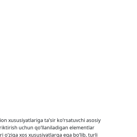
n xususiyatlariga ta’sir ko‘rsatuvchi asosiy
riktirish uchun qo‘llaniladigan elementlar
iri o‘ziga xos xususiyatlarga ega bo‘lib, turli