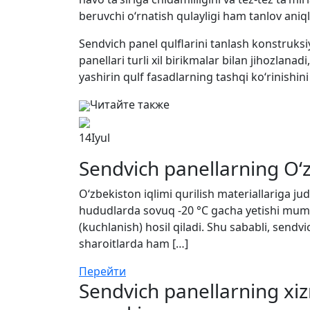
beruvchi o‘rnatish qulayligi ham tanlov aniql
Sendvich panel qulflarini tanlash konstruks
panellari turli xil birikmalar bilan jihozlana
yashirin qulf fasadlarning tashqi ko‘rinishin
Читайте также
14
Iyul
Sendvich panellarning O‘z
O‘zbekiston iqlimi qurilish materiallariga j
hududlarda sovuq -20 °C gacha yetishi mumki
(kuchlanish) hosil qiladi. Shu sababli, sendv
sharoitlarda ham […]
Перейти
Sendvich panellarning xiz