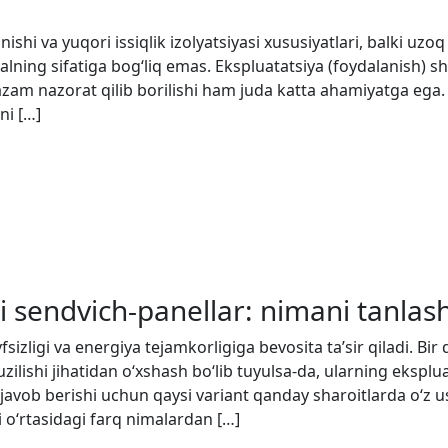
ishi va yuqori issiqlik izolyatsiyasi xususiyatlari, balki uz
alning sifatiga bog‘liq emas. Ekspluatatsiya (foydalanish) sh
azam nazorat qilib borilishi ham juda katta ahamiyatga ega. 
ni […]
li sendvich-panellar: nimani tanlas
vfsizligi va energiya tejamkorligiga bevosita ta’sir qiladi. Bi
uzilishi jihatidan o‘xshash bo‘lib tuyulsa-da, ularning eksplu
iq javob berishi uchun qaysi variant qanday sharoitlarda o‘z 
hi o‘rtasidagi farq nimalardan […]