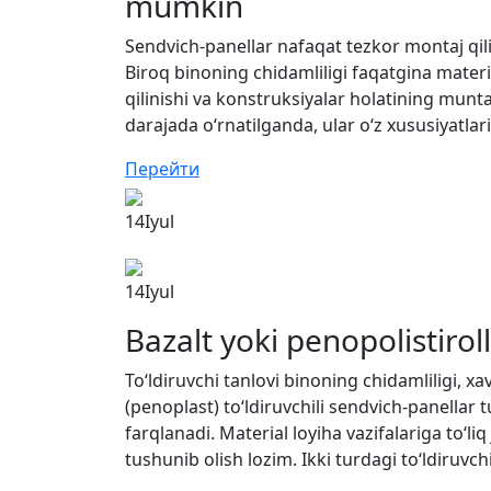
mumkin
Sendvich-panellar nafaqat tezkor montaj qilin
Biroq binoning chidamliligi faqatgina materi
qilinishi va konstruksiyalar holatining munt
darajada o‘rnatilganda, ular o‘z xususiyatlari
Перейти
14
Iyul
14
Iyul
Bazalt yoki penopolistirol
To‘ldiruvchi tanlovi binoning chidamliligi, xa
(penoplast) to‘ldiruvchili sendvich-panellar t
farqlanadi. Material loyiha vazifalariga to‘l
tushunib olish lozim. Ikki turdagi to‘ldiruvc