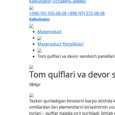
Kalkulyator
Оставить заявку
+998 (55) 555-08-08
+998 (97) 572-08-08
Kalkulyator
Maxproduct
Maxproduct Yangiliklari
Tom qulflari va devor sendvich panellari
Tom qulflari va devor 
08
Apr
Tezkor quriladigan binolarni barpo etishda k
omillardan biri elementlarni birlashtirish u
turlari – qulflar haqida so‘z yuritiladi. Ishlab 