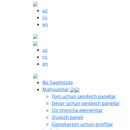
uz
ru
en
uz
ru
en
Biz haqimizda
Mahsulotlar
Tom uchun sendvich panellar
Devor uchun sendvich panellar
Qo'shimcha elementlar
Quyosh paneli
Gipsokarton uchun profillar