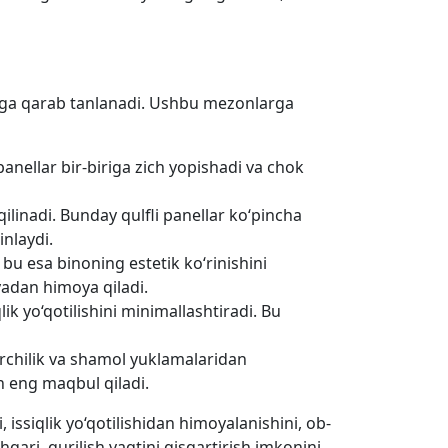
lariga qarab tanlanadi. Ushbu mezonlarga
nellar bir-biriga zich yopishadi va chok
qilinadi. Bunday qulfli panellar ko‘pincha
inlaydi.
bu esa binoning estetik ko‘rinishini
yadan himoya qiladi.
lik yo‘qotilishini minimallashtiradi. Bu
archilik va shamol yuklamalaridan
n eng maqbul qiladi.
issiqlik yo‘qotilishidan himoyalanishini, ob-
hqari, qurilish vaqtini qisqartirish imkonini