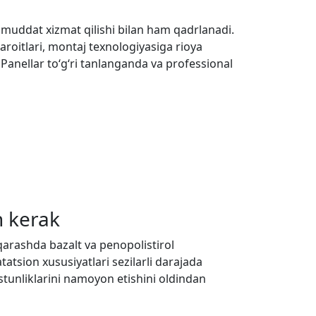
oq muddat xizmat qilishi bilan ham qadrlanadi.
aroitlari, montaj texnologiyasiga rioya
Panellar to‘g‘ri tanlanganda va professional
h kerak
r qarashda bazalt va penopolistirol
atatsion xususiyatlari sezilarli darajada
ustunliklarini namoyon etishini oldindan