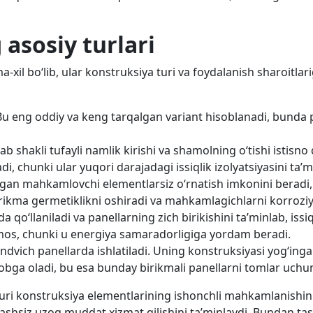
 asosiy turlari
lma-xil bo‘lib, ular konstruksiya turi va foydalanish sharoit
 eng oddiy va keng tarqalgan variant hisoblanadi, bunda pa
shakli tufayli namlik kirishi va shamolning o‘tishi istisno 
adi, chunki ular yuqori darajadagi issiqlik izolyatsiyasini ta’m
digan mahkamlovchi elementlarsiz o‘rnatish imkonini beradi, 
rikma germetiklikni oshiradi va mahkamlagichlarni korrozi
 qo‘llaniladi va panellarning zich birikishini ta’minlab, issiq
 mos, chunki u energiya samaradorligiga yordam beradi.
ndvich panellarda ishlatiladi. Uning konstruksiyasi yog‘ing
obga oladi, bu esa bunday birikmali panellarni tomlar uchu
uri konstruksiya elementlarining ishonchli mahkamlanishini, 
rlashsiz uzoq muddat xizmat qilishini ta’minlaydi. Bundan tas