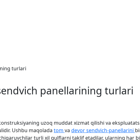
ning turlari
sendvich panellarining turlari
onstruksiyaning uzoq muddat xizmat qilishi va ekspluatatsio
sulidir. Ushbu maqolada
tom
va
devor sendvich-panellarini
bi
chiqaruvchilar turli xil qulflarni taklif etadilar, ularning har b