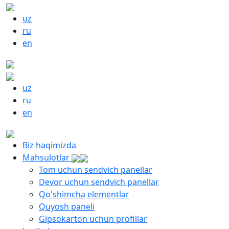
uz
ru
en
uz
ru
en
Biz haqimizda
Mahsulotlar
Tom uchun sendvich panellar
Devor uchun sendvich panellar
Qo'shimcha elementlar
Quyosh paneli
Gipsokarton uchun profillar