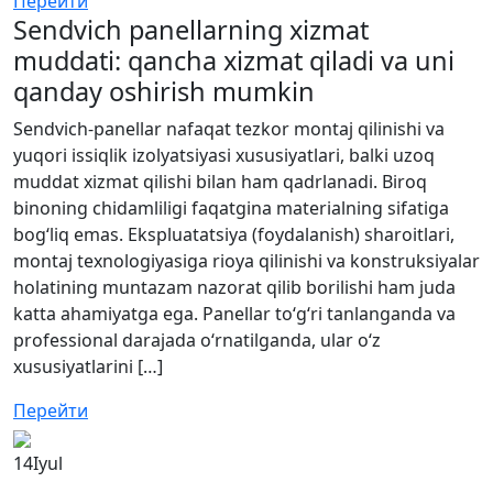
Перейти
Sendvich panellarning xizmat
muddati: qancha xizmat qiladi va uni
qanday oshirish mumkin
Sendvich-panellar nafaqat tezkor montaj qilinishi va
yuqori issiqlik izolyatsiyasi xususiyatlari, balki uzoq
muddat xizmat qilishi bilan ham qadrlanadi. Biroq
binoning chidamliligi faqatgina materialning sifatiga
bog‘liq emas. Ekspluatatsiya (foydalanish) sharoitlari,
montaj texnologiyasiga rioya qilinishi va konstruksiyalar
holatining muntazam nazorat qilib borilishi ham juda
katta ahamiyatga ega. Panellar to‘g‘ri tanlanganda va
professional darajada o‘rnatilganda, ular o‘z
xususiyatlarini […]
Перейти
14
Iyul