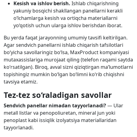
Kesish va ishlov berish.
Ishlab chiqarishning
yakuniy bosqichi shakllangan panellarni kerakli
o‘lchamlarga kesish va ortiqcha materiallarni
yo‘qotish uchun ularga ishlov berishdan iborat.
Bu yerda faqat jarayonning umumiy tavsifi keltirilgan.
Agar sendvich panellarni ishlab chiqarish tafsilotlari
bo‘yicha savollaringiz bo‘lsa, MaxProduct kompaniyasi
mutaxassislariga murojaat qiling (telefon raqami saytda
ko‘rsatilgan). Biroq, avval sizni qiziqtirgan ma’lumotlarni
topishingiz mumkin bo‘lgan bo‘limni ko‘rib chiqishni
tavsiya etamiz.
Tez-tez so‘raladigan savollar
Sendvich panellar nimadan tayyorlanadi?
— Ular
metall listlar va penopoliuretan, mineral jun yoki
penoplast kabi issiqlik izolyatsiya materiallaridan
tayyorlanadi.