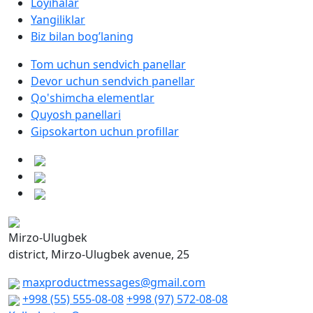
Loyihalar
Yangiliklar
Biz bilan bog’laning
Tom uchun sendvich panellar
Devor uchun sendvich panellar
Qo'shimcha elementlar
Quyosh panellari
Gipsokarton uchun profillar
Mirzo-Ulugbek
district, Mirzo-Ulugbek avenue, 25
maxproductmessages@gmail.com
+998 (55) 555-08-08
+998 (97) 572-08-08