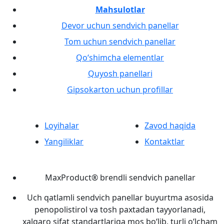
Mahsulotlar
Devor uchun sendvich panellar
Tom uchun sendvich panellar
Qo‘shimcha elementlar
Quyosh panellari
Gipsokarton uchun profillar
Loyihalar
Zavod haqida
Yangiliklar
Kontaktlar
MaxProduct® brendli sendvich panellar
Uch qatlamli sendvich panellar buyurtma asosida
penopolistirol va tosh paxtadan tayyorlanadi,
xalqaro sifat standartlariga mos bo‘lib, turli o‘lcham