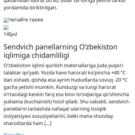
qatlamidan iborat bo‘lib, bular bir-biriga yelimli tarkib
yordamida biriktirilgan.
Читайте также
14
Iyul
Sendvich panellarning O‘zbekiston
iqlimiga chidamliligi
O‘zbekiston iqlimi qurilish materiallariga juda yuqori
talablar qo‘yadi. Yozda havo harorati ko‘pincha +40 °C
dan oshadi, qishda esa ayrim hududlarda sovuq -20 °C
gacha yetishi mumkin. Kunduzgi va tungi harorat
o‘rtasidagi keskin farq esa bino to‘siqlariga qo‘shimcha
yuklama (kuchlanish) hosil qiladi. Shu sababli, sendvich-
panellarni tanlashda nafaqat ularning issiqlik
izolyatsiyasi xususiyatlarini, balki mana shunday
sharoitlarda ham […]