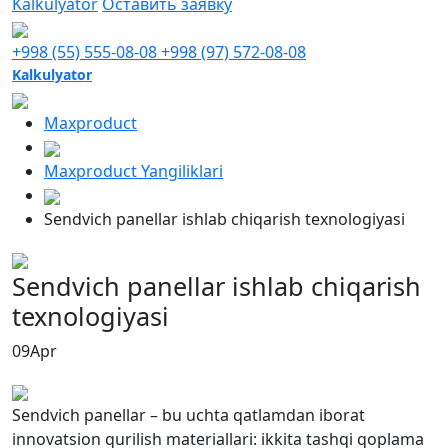
Kalkulyator
Оставить заявку
+998 (55) 555-08-08
+998 (97) 572-08-08
Kalkulyator
Maxproduct
Maxproduct Yangiliklari
Sendvich panellar ishlab chiqarish texnologiyasi
Sendvich panellar ishlab chiqarish
texnologiyasi
09
Apr
Sendvich panellar – bu uchta qatlamdan iborat
innovatsion qurilish materiallari: ikkita tashqi qoplama