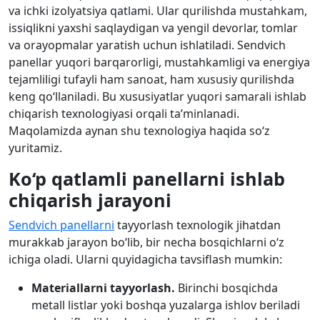
va ichki izolyatsiya qatlami. Ular qurilishda mustahkam,
issiqlikni yaxshi saqlaydigan va yengil devorlar, tomlar
va orayopmalar yaratish uchun ishlatiladi. Sendvich
panellar yuqori barqarorligi, mustahkamligi va energiya
tejamliligi tufayli ham sanoat, ham xususiy qurilishda
keng qo‘llaniladi. Bu xususiyatlar yuqori samarali ishlab
chiqarish texnologiyasi orqali ta’minlanadi.
Maqolamizda aynan shu texnologiya haqida so‘z
yuritamiz.
Ko‘p qatlamli panellarni ishlab
chiqarish jarayoni
Sendvich panellarni
tayyorlash texnologik jihatdan
murakkab jarayon bo‘lib, bir necha bosqichlarni o‘z
ichiga oladi. Ularni quyidagicha tavsiflash mumkin:
Materiallarni tayyorlash.
Birinchi bosqichda
metall listlar yoki boshqa yuzalarga ishlov beriladi