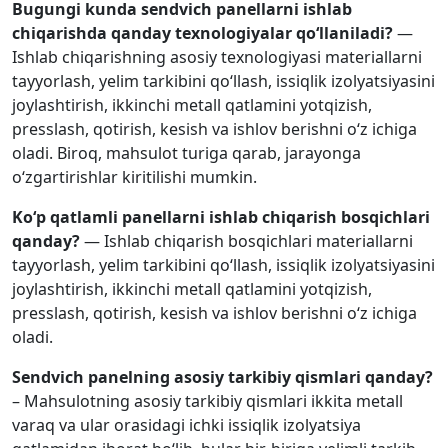
Bugungi kunda sendvich panellarni ishlab
chiqarishda qanday texnologiyalar qo‘llaniladi?
—
Ishlab chiqarishning asosiy texnologiyasi materiallarni
tayyorlash, yelim tarkibini qo‘llash, issiqlik izolyatsiyasini
joylashtirish, ikkinchi metall qatlamini yotqizish,
presslash, qotirish, kesish va ishlov berishni o‘z ichiga
oladi. Biroq, mahsulot turiga qarab, jarayonga
o‘zgartirishlar kiritilishi mumkin.
Ko‘p qatlamli panellarni ishlab chiqarish bosqichlari
qanday?
— Ishlab chiqarish bosqichlari materiallarni
tayyorlash, yelim tarkibini qo‘llash, issiqlik izolyatsiyasini
joylashtirish, ikkinchi metall qatlamini yotqizish,
presslash, qotirish, kesish va ishlov berishni o‘z ichiga
oladi.
Sendvich panelning asosiy tarkibiy qismlari qanday?
– Mahsulotning asosiy tarkibiy qismlari ikkita metall
varaq va ular orasidagi ichki issiqlik izolyatsiya