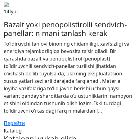
14
Iyul
Bazalt yoki penopolistirolli sendvich-
panellar: nimani tanlash kerak
To‘ldiruvchi tanlovi binoning chidamliligi, xavfsizligi va
energiya tejamkorligiga bevosita ta’sir qiladi. Bir
qarashda bazalt va penopolistirol (penoplast)
to‘ldiruvchili sendvich-panellar tuzilishi jihatidan
o‘xshash bo‘lib tuyulsa-da, ularning ekspluatatsion
xususiyatlari sezilarli darajada farqlanadi. Material
loyiha vazifalariga to‘liq javob berishi uchun qaysi
variant qanday sharoitlarda o‘z ustunliklarini namoyon
etishini oldindan tushunib olish lozim. Ikki turdagi
to‘ldiruvchi o‘rtasidagi farq nimalardan […]
Перейти
Katalog
Katalogni yukab olish