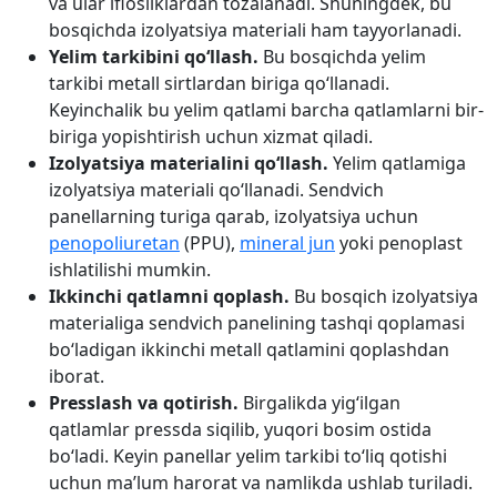
va ular iflosliklardan tozalanadi. Shuningdek, bu
bosqichda izolyatsiya materiali ham tayyorlanadi.
Yelim tarkibini qo‘llash.
Bu bosqichda yelim
tarkibi metall sirtlardan biriga qo‘llanadi.
Keyinchalik bu yelim qatlami barcha qatlamlarni bir-
biriga yopishtirish uchun xizmat qiladi.
Izolyatsiya materialini qo‘llash.
Yelim qatlamiga
izolyatsiya materiali qo‘llanadi. Sendvich
panellarning turiga qarab, izolyatsiya uchun
penopoliuretan
(PPU),
mineral jun
yoki penoplast
ishlatilishi mumkin.
Ikkinchi qatlamni qoplash.
Bu bosqich izolyatsiya
materialiga sendvich panelining tashqi qoplamasi
bo‘ladigan ikkinchi metall qatlamini qoplashdan
iborat.
Presslash va qotirish.
Birgalikda yig‘ilgan
qatlamlar pressda siqilib, yuqori bosim ostida
bo‘ladi. Keyin panellar yelim tarkibi to‘liq qotishi
uchun ma’lum harorat va namlikda ushlab turiladi.