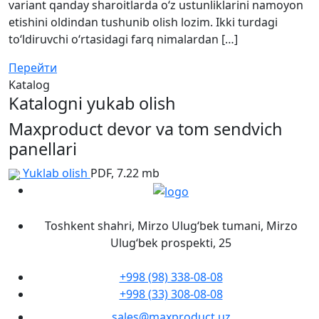
variant qanday sharoitlarda o‘z ustunliklarini namoyon
etishini oldindan tushunib olish lozim. Ikki turdagi
to‘ldiruvchi o‘rtasidagi farq nimalardan […]
Перейти
Katalog
Katalogni yukab olish
Maxproduct devor va tom sendvich
panellari
Yuklab olish
PDF, 7.22 mb
Toshkent shahri, Mirzo Ulug‘bek tumani, Mirzo
Ulug‘bek prospekti, 25
+998 (98) 338-08-08
+998 (33) 308-08-08
sales@maxproduct.uz