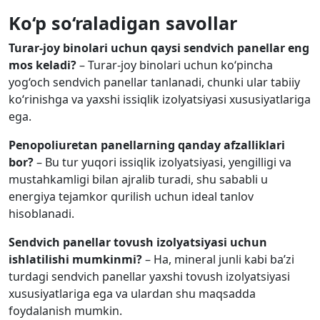
Ko‘p so‘raladigan savollar
Turar-joy binolari uchun qaysi sendvich panellar eng
mos keladi?
– Turar-joy binolari uchun ko‘pincha
yog‘och sendvich panellar tanlanadi, chunki ular tabiiy
ko‘rinishga va yaxshi issiqlik izolyatsiyasi xususiyatlariga
ega.
Penopoliuretan panellarning qanday afzalliklari
bor?
– Bu tur yuqori issiqlik izolyatsiyasi, yengilligi va
mustahkamligi bilan ajralib turadi, shu sababli u
energiya tejamkor qurilish uchun ideal tanlov
hisoblanadi.
Sendvich panellar tovush izolyatsiyasi uchun
ishlatilishi mumkinmi?
– Ha, mineral junli kabi ba’zi
turdagi sendvich panellar yaxshi tovush izolyatsiyasi
xususiyatlariga ega va ulardan shu maqsadda
foydalanish mumkin.