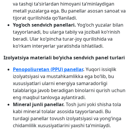
va tashqi ta’sirlardan himoyani ta’minlaydigan
metall yuzalarga ega. Bu panellar asosan sanoat va
tijorat qurilishida qo‘llaniladi.
Yog‘och sendvich panellari.
Yog‘och yuzalar bilan
tayyorlanadi, bu ularga tabiiy va jozibali ko‘rinish
beradi. Ular ko‘pincha turar-joy qurilishida va
ko‘rkam interyerlar yaratishda ishlatiladi.
Izolyatsiya materiali bo‘yicha sendvich panel turlari
Penopoliuretan (PPU) panellar
.
Yuqori issiqlik
izolyatsiyasi va mustahkamlikka ega bo‘lib, bu
xususiyatlari ularni energiya samaradorligi
talablariga javob beradigan binolarni qurish uchun
eng maqbul tanlovga aylantiradi.
Mineral junli panellar.
Tosh juni yoki shisha tola
kabi mineral tolalar asosida tayyorlanadi. Bu
turdagi panellar tovush izolyatsiyasi va yong‘inga
chidamlilik xususiyatlarini yaxshi ta’minlaydi.