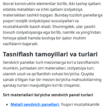
iborat konstruktiv elementlar bo‘lib, ikki tashqi qatlam
odatda metalldan va ichki qatlam izolyatsiya
materialidan tashkil topgan. Bunday tuzilish panellarga
yuqori issiqlik izolyatsiyasi xususiyatlari va
mustahkamlik baxsh etadi. Shuningdek, ular yaxshi
tovush izolyatsiyasiga ega bo‘lib, namlik va yong‘indan
himoya qiladi hamda boshqa bir qator muhim
vazifalarni bajaradi.
Tasniflash tamoyillari va turlari
Sendvich panellar turli mezonlarga ko‘ra tasniflanishi
mumkin, jumladan sirt materiallari, izolyatsiya turi,
ulanish usuli va qo‘llanilish sohasi bo‘yicha. Quyida
sanab o‘tilgan har bir mezon bo‘yicha mahsulotlarning
qanday turlari mavjudligini ko‘rib chiqamiz.
Sirt materiallari bo‘yicha sendvich panel turlari
Metall sendvich panellari
.
Yuqori mustahkamlik