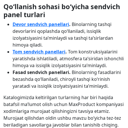
Qo‘llanish sohasi bo‘yicha sendvich
panel turlari
Devor sendvich panellari
.
Binolarning tashqi
devorlarini qoplashda qo‘llaniladi, issiqlik
izolyatsiyasini ta’minlaydi va tashqi ta’sirlardan
himoya qiladi.
Tom sendvich panellari
.
Tom konstruksiyalarini
yaratishda ishlatiladi, atmosfera ta’siridan ishonchli
himoya va issiqlik izolyatsiyasini ta’minlaydi.
Fasad sendvich panellari.
Binolarning fasadlarini
bezashda qo‘llaniladi, chiroyli tashqi ko‘rinish
yaratadi va issiqlik izolyatsiyasini ta’minlaydi.
Katalogimizda keltirilgan turlarning har biri haqida
batafsil ma’lumot olish uchun MaxProduct kompaniyasi
xodimlariga murojaat qilishingizni tavsiya etamiz.
Murojaat qilishdan oldin ushbu mavzu bo‘yicha tez-tez
beriladigan savollarga javoblar bilan tanishib chiqing.