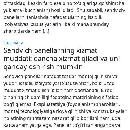
o‘rtasidagi keskin farq esa bino to‘siqlariga qo‘shimcha
yuklama (kuchlanish) hosil qiladi. Shu sababli, sendvich-
panellarni tanlashda nafaqat ularning issiqlik
izolyatsiyasi xususiyatlarini, balki mana shunday
sharoitlarda ham […]
Перейти
Sendvich panellarning xizmat
muddati: qancha xizmat qiladi va uni
qanday oshirish mumkin
Sendvich-panellar nafaqat tezkor montaj qilinishi va
yuqori issiqlik izolyatsiyasi xususiyatlari, balki uzoq
muddat xizmat qilishi bilan ham qadrlanadi. Biroq
binoning chidamliligi faqatgina materialning sifatiga
bog‘liq emas. Ekspluatatsiya (foydalanish) sharoitlari,
montaj texnologiyasiga rioya qilinishi va konstruksiyalar
holatining muntazam nazorat qilib borilishi ham juda
katta ahamiyatga ega. Panellar to‘g‘ri tanlanganda va