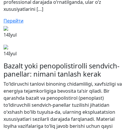
professional darajada o‘rnatilganda, ular o‘z
xususiyatlarini […]
Перейти
14
Iyul
14
Iyul
Bazalt yoki penopolistirolli sendvich-
panellar: nimani tanlash kerak
To‘ldiruvchi tanlovi binoning chidamliligi, xavfsizligi va
energiya tejamkorligiga bevosita ta’sir qiladi. Bir
qarashda bazalt va penopolistirol (penoplast)
to‘ldiruvchili sendvich-panellar tuzilishi jihatidan
o‘xshash bo‘lib tuyulsa-da, ularning ekspluatatsion
xususiyatlari sezilarli darajada farqlanadi. Material
loyiha vazifalariga to‘liq javob berishi uchun qaysi