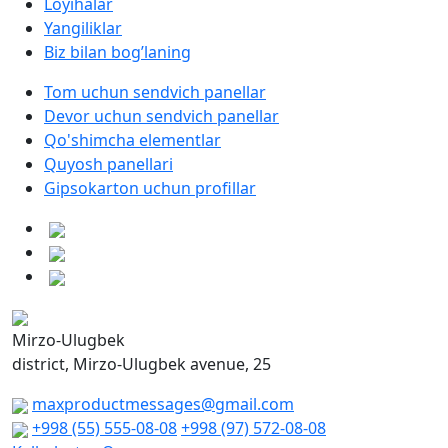
Loyihalar
Yangiliklar
Biz bilan bog’laning
Tom uchun sendvich panellar
Devor uchun sendvich panellar
Qo'shimcha elementlar
Quyosh panellari
Gipsokarton uchun profillar
Mirzo-Ulugbek
district, Mirzo-Ulugbek avenue, 25
maxproductmessages@gmail.com
+998 (55) 555-08-08
+998 (97) 572-08-08