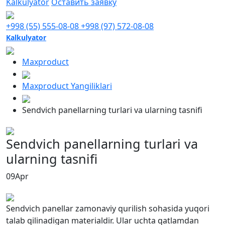
Kalkulyator
Оставить заявку
+998 (55) 555-08-08
+998 (97) 572-08-08
Kalkulyator
Maxproduct
Maxproduct Yangiliklari
Sendvich panellarning turlari va ularning tasnifi
Sendvich panellarning turlari va
ularning tasnifi
09
Apr
Sendvich panellar zamonaviy qurilish sohasida yuqori
talab qilinadigan materialdir. Ular uchta qatlamdan