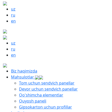
uz
ru
en
uz
ru
en
Biz haqimizda
Mahsulotlar
Tom uchun sendvich panellar
Devor uchun sendvich panellar
Qo'shimcha elementlar
Quyosh paneli
Gipsokarton uchun profillar