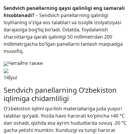
Sendvich panellarning qaysi qalinligi eng samarali
hisoblanadi?
– Sendvich panellarning qalinligi
loyihaning o‘ziga xos talablari va issiqlik izolyatsiyasi
darajasiga bog‘liq bo‘ladi. Odatda, foydalanish
sharoitlariga qarab qalinligi 50 millimetrdan 200
millimetrgacha bo‘lgan panellarni tanlash maqsadga
muvofiq.
Читайте также
14
Iyul
Sendvich panellarning O‘zbekiston
iqlimiga chidamliligi
O‘zbekiston iqlimi qurilish materiallariga juda yuqori
talablar qo‘yadi. Yozda havo harorati ko‘pincha +40 °C
dan oshadi, qishda esa ayrim hududlarda sovuq -20 °C
gacha yetishi mumkin. Kunduzgi va tungi harorat